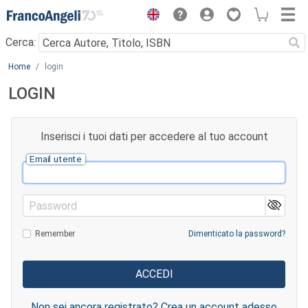
Menu
Cerca:
Main content
Home
login
LOGIN
Inserisci i tuoi dati per accedere al tuo account
Email utente
Password
Remember
Dimenticato la password?
Non sei ancora registrato? Crea un account adesso