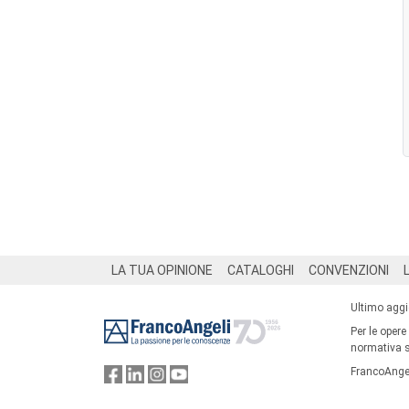
Footer
LA TUA OPINIONE
CATALOGHI
CONVENZIONI
Ultimo agg
Per le opere
normativa su
FrancoAngel