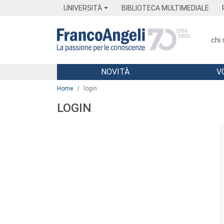
Menu
Main content
Footer
Menu
UNIVERSITÀ
BIBLIOTECA MULTIMEDIALE
chi
NOVITÀ
V
Main content
Home
login
LOGIN