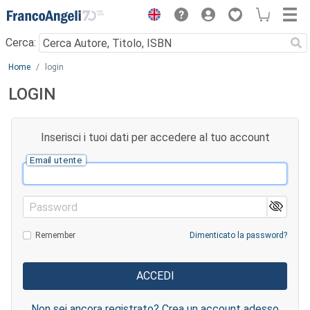
Menu
Cerca:
Main content
Home
login
LOGIN
Inserisci i tuoi dati per accedere al tuo account
Email utente
Password
Remember
Dimenticato la password?
Non sei ancora registrato? Crea un account adesso