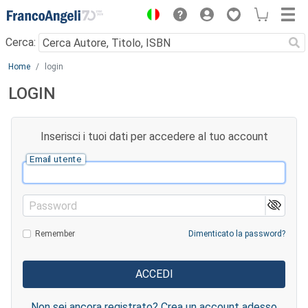
Menu
Cerca:
Main content
Home
login
LOGIN
Inserisci i tuoi dati per accedere al tuo account
Email utente
Password
Remember
Dimenticato la password?
Non sei ancora registrato? Crea un account adesso