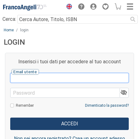
Menu
Cerca:
Main content
Home
login
LOGIN
Inserisci i tuoi dati per accedere al tuo account
Email utente
Password
Remember
Dimenticato la password?
Non sei ancora registrato? Crea un account adesso