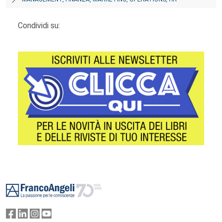
Condividi su:
Footer