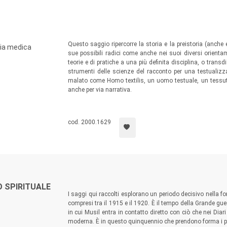
Questo saggio ripercorre la storia e la preistoria (anche 
gia medica
sue possibili radici come anche nei suoi diversi orientam
teorie e di pratiche a una più definita disciplina, o trans
strumenti delle scienze del racconto per una testualizza
malato come Homo textilis, un uomo testuale, un tessuto 
anche per via narrativa.
cod. 2000.1629
O SPIRITUALE
I saggi qui raccolti esplorano un periodo decisivo nella for
compresi tra il 1915 e il 1920. È il tempo della Grande gu
in cui Musil entra in contatto diretto con ciò che nei Dia
moderna. È in questo quinquennio che prendono forma i pr