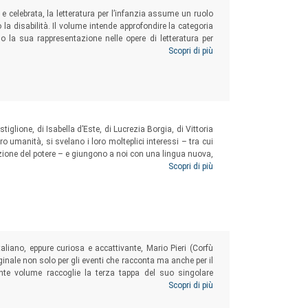
e celebrata, la letteratura per l’infanzia assume un ruolo
o la disabilità. Il volume intende approfondire la categoria
so la sua rappresentazione nelle opere di letteratura per
imento ai nostri giorni. Attraverso un esame critico di oltre
Scopri di più
rato e suggerisce una lettura più consapevole delle fonti
tiglione, di Isabella d’Este, di Lucrezia Borgia, di Vittoria
ro umanità, si svelano i loro molteplici interessi – tra cui
azione del potere – e giungono a noi con una lingua nuova,
sa svolgeranno un ruolo di protagoniste non più silenziose
Scopri di più
ciali, culturali e artistiche trasformarono i rapporti tra i
aliano, eppure curiosa e accattivante, Mario Pieri (Corfù
ginale non solo per gli eventi che racconta ma anche per il
sente volume raccoglie la terza tappa del suo singolare
a cultura veneta d’origine alla conclusione del
Scopri di più
grand tour
ia insorta alla riflessione sui doveri dell’intellettuale in