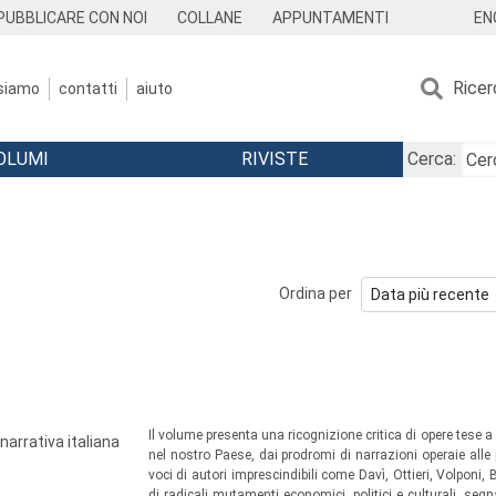
EN
PUBBLICARE CON NOI
COLLANE
APPUNTAMENTI
Ricer
 siamo
contatti
aiuto
OLUMI
RIVISTE
Cerca:
Ordina per
Il volume presenta una ricognizione critica di opere tese a 
narrativa italiana
nel nostro Paese, dai prodromi di narrazioni operaie alle 
voci di autori imprescindibili come Davì, Ottieri, Volponi,
di radicali mutamenti economici, politici e culturali, segn