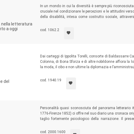
In un mondo in cui la diversità è sempre più riconosciuta 
cruciale nel condizionare le percezioni e le attitudini vers
della disabilità, intesa come costrutto sociale, attraver
l’infanzia italiana nel corso di oltre un secolo, dal Risorg
 nella letteratura
160 opere, il libro si addentra in un tema spesso trascu
nto a oggi
cod. 1062.2
letterarie e dei significati che le attraversano.
Dai carteggi di Ippolita Torelli, consorte di Baldassarre Cas
Colonna, di Bona Sforza e di altre nobildonne affiora la lo
la moda, il cibo e non ultime la diplomazia e l’amministr
diffusa nelle corti e a uso anche delle donne: grazie a es
di quella società cortigiana di cui le innovative istanze so
cod. 1940.19
ne del
generi.
Personalità quasi sconosciuta del panorama letterario it
1776-Firenze 1852) ci offre nel suo diario una cronaca ori
taglio fortemente psicologico della narrazione. Il pre
percorso letterario e umano: dal definitivo distacco dall
attraverso la Penisola, dall’entusiastico appoggio alla Grec
cod. 2000.1600