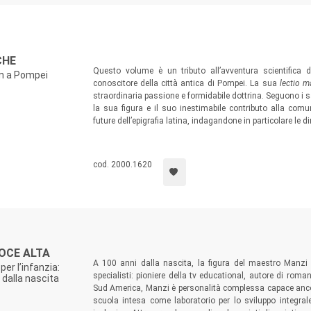
CHE
Questo volume è un tributo all’avventura scientifica di
lin a Pompei
conoscitore della città antica di Pompei. La sua
lectio m
straordinaria passione e formidabile dottrina. Seguono i 
la sua figura e il suo inestimabile contributo alla comun
future dell’epigrafia latina, indagandone in particolare le di
cod. 2000.1620
VOCE ALTA
A 100 anni dalla nascita, la figura del maestro Manzi
per l’infanzia:
specialisti: pioniere della tv educational, autore di roma
 dalla nascita
Sud America, Manzi è personalità complessa capace ancor 
scuola intesa come laboratorio per lo sviluppo integra