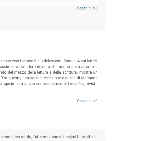
Scopri di più
escono voci femminili di adolescenti. Sono giovani lettrici
onoscimento della loro identità che non si posa attorno a
ndo del mezzo della lettura e della scrittura, mostra un
a. Tra queste, una voce di eccezione è quella di Marianna
si sperimenta anche come direttrice di
Lucciolina
, rivista
Scopri di più
nomistico sardo, l’affermazione dei regimi fascisti e la