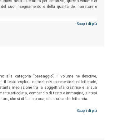
studiosi della letteratura per l’infanzia, questo volume ci
ità del suo insegnamento e della qualità del narratore e
Scopri di più
rno alla categoria “paesaggio”, il volume ne descrive,
Il testo esplora narrazioni/rappresentazioni letterarie,
costante mediazione tra la soggettività creatrice e la sua
nte articolata, compendio di testo e immagine, sintesi
are, che si rifà alla prosa, sia storica che letteraria.
Scopri di più