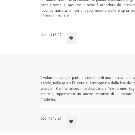
pane e sangue, appunto. Il testo è arricchito da interv
fabbrica narrata, e non di rado vissuta sulla propria pel
riflessione sul tema.
cod. 1116.37
Il volume raccoglie parte dei risultati di una ricerca dedica
secolo, nella quale l’autore si è impegnato dalla fine del 
presso il Centro Linceo Interdisciplinare “Beniamino Segr
insieme, rappresenta un nuovo tentativo di illuminare l’
moderna.
cod. 1940.21