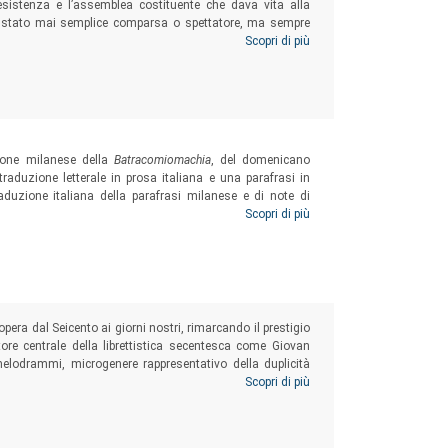
esistenza e l’assemblea costituente che dava vita alla
 è stato mai semplice comparsa o spettatore, ma sempre
po racconto storico e testimonianza di vita vissuta, come
Scopri di più
imone Lussu, come mostra la corrispondenza tra i due qui
izione milanese della
Batracomiomachia
, del domenicano
traduzione letterale in prosa italiana e una parafrasi in
raduzione italiana della parafrasi milanese e di note di
lla lingua, dello stile e del contenuto. In
Appendice
Scopri di più
è
autografo di Garioni, contenente una
Spiegazion letteral del
opera dal Seicento ai giorni nostri, rimarcando il prestigio
tore centrale della librettistica secentesca come Giovan
elodrammi, microgenere rappresentativo della duplicità
ti per compositori importanti, con particolare attenzione ai
Scopri di più