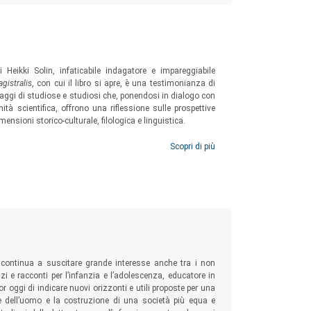
 Heikki Solin, infaticabile indagatore e impareggiabile
agistralis
, con cui il libro si apre, è una testimonianza di
saggi di studiose e studiosi che, ponendosi in dialogo con
ità scientifica, offrono una riflessione sulle prospettive
mensioni storico-culturale, filologica e linguistica.
Scopri di più
 continua a suscitare grande interesse anche tra i non
nzi e racconti per l’infanzia e l’adolescenza, educatore in
oggi di indicare nuovi orizzonti e utili proposte per una
le dell’uomo e la costruzione di una società più equa e