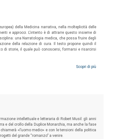
europea) della Medicina narrativa, nella molteplicità delle
enti e approcci. L'intento è di attrarre questo insieme di
disciplina: una Narratologia medica, che possa fruire degli
zione della relazione di cura. Il testo propone quindi il
di storie, il quale può conoscersi, formarsi e risarcirsi
Scopri di più
mazione intellettuale e letteraria di Robert Musil: gli anni
erra e del crollo della Duplice Monarchia, ma anche la fase
ri chiamerà «l’uomo medio» e con le tensioni della politica
ogetti del grande “romanzo” a venire.