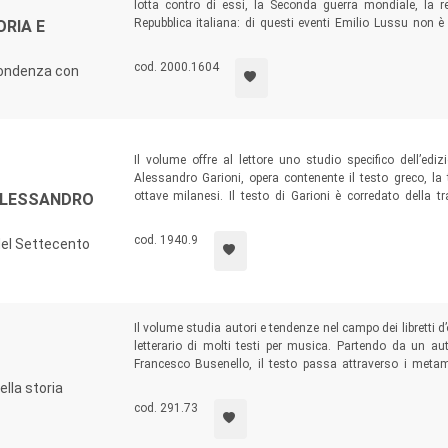
lotta contro di essi, la Seconda guerra mondiale, la r
Repubblica italiana: di questi eventi Emilio Lussu non
ORIA E
attore-protagonista. I suoi scritti sono quindi al contem
intuì Gaetano Salvemini, estimatore dello scrittore-test
cod. 2000.1604
spondenza con
raccolta.
Il volume offre al lettore uno studio specifico dell’ed
Alessandro Garioni, opera contenente il testo greco, la 
ottave milanesi. Il testo di Garioni è corredato della t
ALESSANDRO
commento, volte a metterne in luce aspetti salienti de
pubblicato per la prima volta il testo di un manoscritto 
cod. 1940.9
 del Settecento
Pater Noster
in sestine milanesi.
Il volume studia autori e tendenze nel campo dei libretti d’
letterario di molti testi per musica. Partendo da un au
Francesco Busenello, il testo passa attraverso i metam
dell’opera settecentesca, e giunge allo studio dei librettis
nella storia
rapporti tra poesia e musica.
cod. 291.73