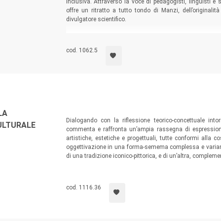
inclusiva. Attraverso la voce di pedagogisti, linguisti e 
offre un ritratto a tutto tondo di Manzi, dell’original
divulgatore scientifico.
cod. 1062.5
LA
Dialogando con la riflessione teorico-concettuale into
ULTURALE
commenta e raffronta un’ampia rassegna di espressioni. 
artistiche, estetiche e progettuali, tutte conformi alla 
oggettivazione in una forma-semema complessa e variame
di una tradizione iconico-pittorica, e di un’altra, complement
cod. 1116.36