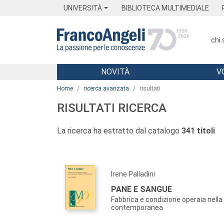
Menu
Main content
Footer
Menu
UNIVERSITÀ
BIBLIOTECA MULTIMEDIALE
chi
NOVITÀ
V
Main content
Home
ricerca avanzata
risultati
RISULTATI RICERCA
La ricerca ha estratto dal catalogo
341 titoli
Irene Palladini
PANE E SANGUE
Fabbrica e condizione operaia nella 
contemporanea