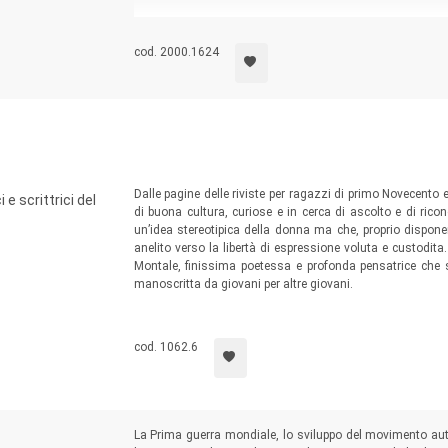
cod. 2000.1624
Dalle pagine delle riviste per ragazzi di primo Novecento 
 e scrittrici del
di buona cultura, curiose e in cerca di ascolto e di ric
un’idea stereotipica della donna ma che, proprio dispone
anelito verso la libertà di espressione voluta e custodit
Montale, finissima poetessa e profonda pensatrice che 
manoscritta da giovani per altre giovani.
cod. 1062.6
La Prima guerra mondiale, lo sviluppo del movimento auto