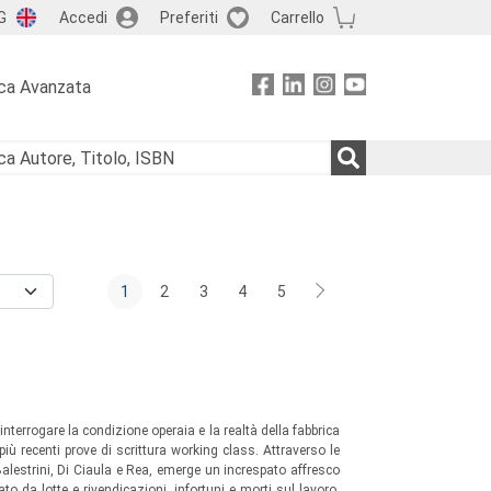
G
Accedi
Preferiti
Carrello
ca Avanzata
1
2
3
4
5
interrogare la condizione operaia e la realtà della fabbrica
più recenti prove di scrittura working class. Attraverso le
 Balestrini, Di Ciaula e Rea, emerge un increspato affresco
ato da lotte e rivendicazioni, infortuni e morti sul lavoro,