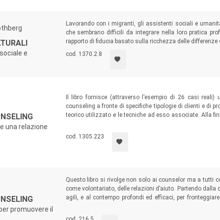
Lavorando con i migranti, gli assistenti sociali e umanit
othberg
che sembrano difficili da integrare nella loro pratica pr
rapporto di fiducia basato sulla ricchezza delle differenze 
LTURALI
sociale e
cod. 1370.2.8
Il libro fornisce (attraverso l’esempio di 26 casi reali
counseling a fronte di specifiche tipologie di clienti e di 
teorico utilizzato e le tecniche ad esso associate. Alla fi
UNSELING
utile al lettore per mettere in pratica autonomamente ciò c
re una relazione
cod. 1305.223
Questo libro si rivolge non solo ai counselor ma a tutti 
come volontariato, delle relazioni d’aiuto. Partendo dalla
agili, e al contempo profondi ed efficaci, per fronteggiare
UNSELING
evidenziare le straordinarie potenzialità di una professi
 per promuovere il
serietà e passione).
cod. 216.5