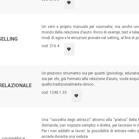
Un vero e proprio manuale per counselor, ma anche uno
mondo della relazione d’aiuto. Ricco di esempi, test e tabel
modi di agire e le emozioni provate nel setting, al fine di po
SELLING
cod. 216.4
Un prezioso strumento sia per quanti (psicologi, educator
sia per chi, già formato alla relazione d’aiuto, vuole acqu
quello tradizionalmente clinico.
-RELAZIONALE
cod. 1240.1.33
Una “cassetta degli attrezzi” attorno alla “pratica” della t
domande, con risposte semplici e dirette, per lavorare in ma
Per i non addetti ai lavori: la possibilità di entrare nello
accade durante una seduta.
, counselor e