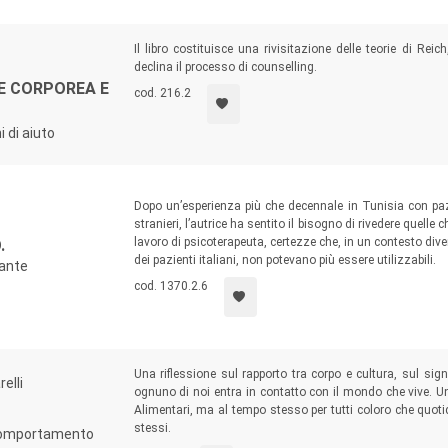
Il libro costituisce una rivisitazione delle teorie di Rei
declina il processo di counselling.
NE CORPOREA E
cod. 216.2
i di aiuto
Dopo un’esperienza più che decennale in Tunisia con pazie
stranieri, l’autrice ha sentito il bisogno di rivedere quelle
lavoro di psicoterapeuta, certezze che, in un contesto diver
.
dei pazienti italiani, non potevano più essere utilizzabili.
rante
cod. 1370.2.6
Una riflessione sul rapporto tra corpo e cultura, sul sign
elli
ognuno di noi entra in contatto con il mondo che vive. Un 
Alimentari, ma al tempo stesso per tutti coloro che quoti
stessi.
 comportamento