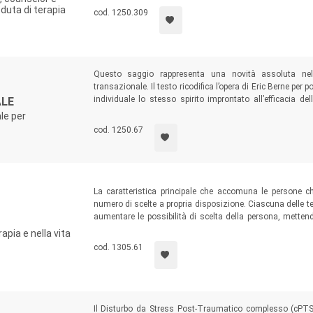
duta di terapia
cod. 1250.309
Questo saggio rappresenta una novità assoluta nel p
transazionale. Il testo ricodifica l’opera di Eric Berne per
individuale lo stesso spirito improntato all’efficacia del
ALE
internazionale Eric Berne Memorial Award 2003 propri
le per
psicodinamica utilizzata nel setting individuale, l’autore 
cod. 1250.67
di lavoro clinico e insegnamento.
La caratteristica principale che accomuna le persone ch
numero di scelte a propria disposizione. Ciascuna delle t
aumentare le possibilità di scelta della persona, mettend
modalità operative adottate dagli autori e per quest
apia e nella vita
specialista, quanto un’utile fonte per chiunque sia inter
cod. 1305.61
tempi brevi e nel totale rispetto della persona.
Il Disturbo da Stress Post-Traumatico complesso (cPTSD