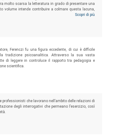
ora molto scarsa la letteratura in grado di presentare una
sto volume intende contribuire a colmare questa lacuna,
sicologico una visione a tutto tondo del trauma complesso
Scopri di più
ttima, esplorandone le numerose sfaccettature.
atore, Ferenczi fu una figura eccedente, di cui è difficile
sola tradizione psicoanalitica. Attraverso la sua vasta
tte di leggere in controluce il rapporto tra pedagogia e
one scientifica.
e professionisti che lavorano nell’ambito delle relazioni di
tazione degli interrogativi che permeano l’esercizio, così
ità.