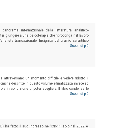
anorama internazionale della letteratura analitico-
 poter giungere a una psicoterapia che riproponga nel lavoro
l’analista transazionale. Insignito del premio scientifico
o per le scoperte relative a un’analisi transazionale
Scopri di più
ha raccolto in questo volume le ricerche di quasi trent’anni
e attraversano un momento difficile è vedere ridotto il
ecniche descritte in questo volume è finalizzata invece ad
ola in condizione di poter scegliere. Il libro condensa le
o costituisce una lettura decisamente indicata per lo
Scopri di più
essato alle strategie di risoluzione dei problemi umani in
) ha fatto il suo ingresso nell’ICD-11 solo nel 2022 e,