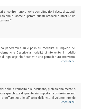
ari si confrontano a volte con situazioni destabilizzanti,
ofessionale. Come superare questi ostacoli e stabilire un
culturali?
) una panoramica sulle possibili modalità di impiego del
problematiche. Descrive la modalità di intervento, il modello
ne di ogni capitolo è presente una parte di auto-intervento,
he ha letto nel caso preso in esame.
Scopri di più
coloro che a vario titolo si occupano, professionalmente o
 consapevolezza di quanto sia importante offrire interventi
 la sofferenza e le difficoltà della vita, il volume intende
one emergente (quando supportata da professionalità, cura,
Scopri di più