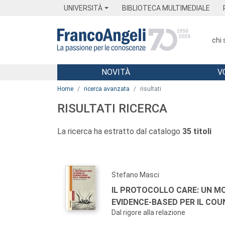
Menu
Main content
Footer
Menu
UNIVERSITÀ
BIBLIOTECA MULTIMEDIALE
chi
NOVITÀ
V
Main content
Home
ricerca avanzata
risultati
RISULTATI RICERCA
La ricerca ha estratto dal catalogo
35 titoli
Stefano Masci
IL PROTOCOLLO CARE: UN M
EVIDENCE-BASED PER IL COU
Dal rigore alla relazione