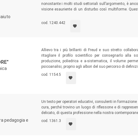
nonostante i molti studi settoriali sull’argomento, è anc
visione esauriente di un disturbo così multiforme. Que
offrendo per la prima volta ai professionisti del campo p
'aiuto
che estenda la riflessione alla sfera esistenziale della vi
cod. 1240.442
Allievo tra i più brillanti di Freud e suo stretto collabor
ritagliare il profilo scientifico per consegnarlo alla 
produzione, poliedrica e a-sistematica, il volume perme
RE"
psicoanalisi, proprio agli albori del suo percorso di definizi
nica
cod. 1154.5
Un testo per operatori educativi, consulenti in formazione 
cura, perché trovino un luogo di riflessone e di rappresen
delicato, di questa professione nella nostra contemporane
 tra pedagogia e
cod. 1361.3