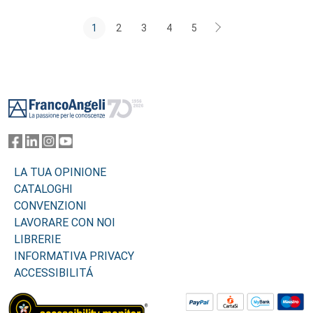
1
2
3
4
5
Footer
LA TUA OPINIONE
CATALOGHI
CONVENZIONI
LAVORARE CON NOI
LIBRERIE
INFORMATIVA PRIVACY
ACCESSIBILITÁ