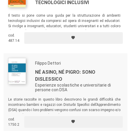
TECNOLOGICI INCLUSIVI
Il testo si pone come una guida per la strutturazione di ambienti
tecnologici inclusivi da compiersi ad opera di insegnanti ed educatori.
Si rivolge a insegnanti, educatori, studenti universitari e a tutti coloro
che quotidianamente lavorano in contesti educativi in cui siano
cod.
presenti bambini con disabilità.
487.14
Filippo Dettori
NÉ ASINO, NÉ PIGRO: SONO
DISLESSICO
Esperienze scolastiche e universitarie di
persone con DSA
Le storie raccolte in questo libro descrivono le grandi difficoltà che
incontrano bambini e ragazzi con Disturbi Specifici dell’Apprendimento
(DSA) quando i loro problemi vengono confusi con scarso impegno e/o
poca predisposizione per lo studio.
cod.
1750.2