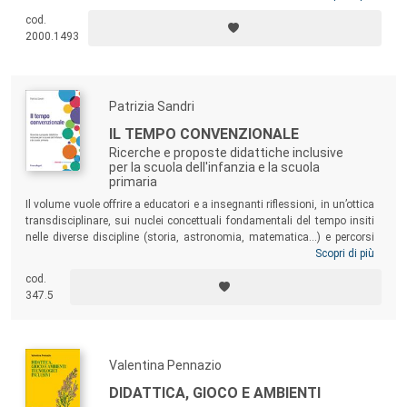
di esperienze educative in contesti inclusivi, attraverso la
cod.
valorizzazione delle attività sportive e motorio-espressive per la
2000.1493
promozione della persona e dei processi di umanizzazione della
società.
Patrizia Sandri
IL TEMPO CONVENZIONALE
Ricerche e proposte didattiche inclusive
per la scuola dell'infanzia e la scuola
primaria
Il volume vuole offrire a educatori e a insegnanti riflessioni, in un’ottica
transdisciplinare, sui nuclei concettuali fondamentali del tempo insiti
nelle diverse discipline (storia, astronomia, matematica…) e percorsi
didattici, fondati su ricerche condotte in particolare nell’ambito della
Scopri di più
Pedagogia Speciale e della Didattica della matematica, atti a
cod.
sollecitare la formazione di una “coscienza del tempo” nel bambino, a
347.5
sviluppo tipico e non, ricca di esperienze organizzate in narrazioni
significative.
Valentina Pennazio
DIDATTICA, GIOCO E AMBIENTI