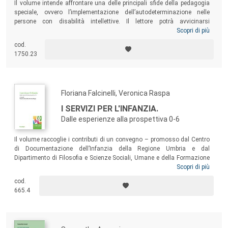
Il volume intende affrontare una delle principali sfide della pedagogia
speciale, ovvero l’implementazione dell’autodeterminazione nelle
persone con disabilità intellettive. Il lettore potrà avvicinarsi
all’argomento da diverse prospettive attraversando contesti reali ed
Scopri di più
esemplificazioni, per giungere poi a tracciare significative linee guida
cod.
volte alla promozione dell’autodeterminazione delle persone con
1750.23
disabilità intellettive. Un testo particolarmente utile per gli studenti
universitari, per gli operatori dei servizi alle persone con disabilità
intellettive e per le stesse famiglie con figli con disabilità intellettiva.
Floriana Falcinelli, Veronica Raspa
I SERVIZI PER L'INFANZIA.
Dalle esperienze alla prospettiva 0-6
Il volume raccoglie i contributi di un convegno – promosso dal Centro
di Documentazione dell’Infanzia della Regione Umbria e dal
Dipartimento di Filosofia e Scienze Sociali, Umane e della Formazione
dell’Università di Perugia – orientato alla progettazione del sistema
Scopri di più
integrato 0-6. I saggi offrono prospettive diverse sul tema,
cod.
analizzando sia le dimensioni teoriche sia alcune esperienze
665.4
realizzate in diversi contesti e offrendo spunti di riflessione per la
definizione di linee guida che possano orientare la costruzione di
progetti di sperimentazione.