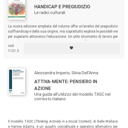
HANDICAP E PREGIUDIZIO
Le radici culturali
La nuova edizione ampliata del volume offre un’analisi del pregiudizio
sull’handicap e della sua origine, ma soprattutto esplora le possibili vie
per superarlo attraverso l’educazione. Un utile strumento di lavoro per
tutti coloro che vivono o lavorano a contatto con l’handicap, ma anche
cod.
per chi è interessato a conoscere più approfonditamente i problemi
1121.3
della disabilità.
Alessandra Imperio, Silvia Dell'Anna
ATTIVA-MENTE: PENSIERO IN
AZIONE
Una guida all’utilizzo del modello TASC nel
contesto italiano
Il modello TASC (
Thinking Actively in a Social Context
), di Belle Wallace
e Harvey Adams, è un quadro concettuale e operativo alternativo per