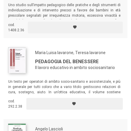
Uno studio sull’impatto pedagogico delle pratiche e degli strumenti di
individuazione e di intervento precoci a favore dei bambini in età
prescolare segnalati per irrequietezza motoria, eccessiva vivacità e
instabilità attentiva (bambini “a rischio” ADHD –Attention Deficit
cod.
Hyperactivity Disorder).
1408.2.36
Maria Luisa Iavarone, Teresa Iavarone
PEDAGOGIA DEL BENESSERE
Il lavoro educativo in ambito sociosanitario
Un testo per operatori di ambito socio-sanitario e assistenziale, e più
in generale per tutti coloro che a vario titolo gestiscono relazioni di
cura, sostegno, aiuto. In un’ottica educativa, il volume sostiene
l’importanza della formazione al benessere, basata sull’idea che tutti
cod.
possiamo imparare a star meglio e che il benessere non è soltanto
292.2.38
una questione di quantità di risorse, ma soprattutto di qualità di
scelte, individuali e sociali.
Angelo Lascioli