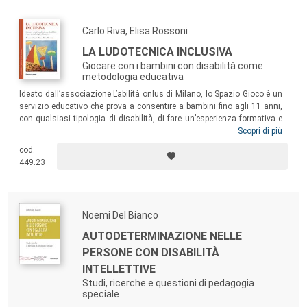
Carlo Riva, Elisa Rossoni
LA LUDOTECNICA INCLUSIVA
Giocare con i bambini con disabilità come
metodologia educativa
Ideato dall’associazione L’abilità onlus di Milano, lo Spazio Gioco è un
servizio educativo che prova a consentire a bambini fino agli 11 anni,
con qualsiasi tipologia di disabilità, di fare un’esperienza formativa e
trasformativa nel
cerchio magico
di possibilità del gioco. Il volume
Scopri di più
presenta una ricerca che ha analizzato, interpretato, decostruito le
cod.
dimensioni ludiche e formative dell’accadere educativo nello Spazio
449.23
Gioco, rivolgendosi a educatori, insegnanti, operatori socio-sanitari e
quanti lavorano in ambiti di cura dedicati a persone con disabilità,
interessati a pensare e istituire contesti di gioco possibilitanti e
inclusivi.
Noemi Del Bianco
AUTODETERMINAZIONE NELLE
PERSONE CON DISABILITÀ
INTELLETTIVE
Studi, ricerche e questioni di pedagogia
speciale