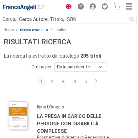
Menu
Cerca:
Main content
Home
ricerca avanzata
risultati
RISULTATI RICERCA
La ricerca ha estratto dal catalogo
205 titoli
Ordina per
1
2
3
4
5
Ilaria D'Angelo
LA PRESA IN CARICO DELLE
PERSONE CON DISABILITÀ
COMPLESSE
Prospettive di ricerca in Pedagogia e