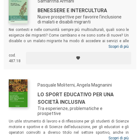
Samantha Armani
BENESSERE E INTERCULTURA
Nuove prospettive per favorire l'inclusione
di malati e disabili migranti
Nei contesti e nelle comunità sempre più multiculturali, quali sono le
esigenze dei migranti? Come cambiano e ne sono sorte di nuove? Un
disabile o un malato migrante ha modo di accedere ai servizi e alle
strutture preposte? Gli enti e le associazioni sono preparati a dare
Scopri di più
risposte concrete? Il testo si rivolge a educatori, pedagogisti,
cod.
insegnanti, nonché ai professionisti socio-sanitari che nella loro realtà
487.18
lavorativa possono trovare persone particolarmente vulnerabili a forte
rischio di marginalizzazione.
Pasquale Moliterni, Angela Magnanini
LO SPORT EDUCATIVO PER UNA
SOCIETÀ INCLUSIVA
Tra esperienze, problematiche e
prospettive
Un utile strumento di lavoro e di riflessione per gli studenti di Scienze
motorie e sportive e di Scienze dell’educazione, per gli educatori e gli
operatori coinvolti a diverso titolo nel settore sportivo, anche in
contesti di marginalità, e per tutto il mondo cui sta a cuore lo sviluppo
Scopri di più