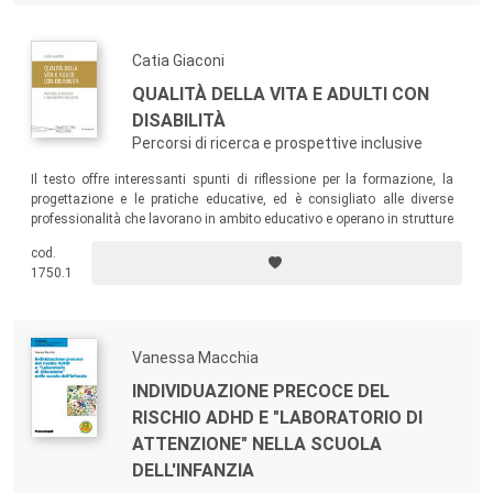
Catia Giaconi
QUALITÀ DELLA VITA E ADULTI CON
DISABILITÀ
Percorsi di ricerca e prospettive inclusive
Il testo offre interessanti spunti di riflessione per la formazione, la
progettazione e le pratiche educative, ed è consigliato alle diverse
professionalità che lavorano in ambito educativo e operano in strutture
diurne o residenziali per adulti con disabilità; a studenti in formazione
cod.
e a quanti volessero approfondire la presa in carico della persona
1750.1
adulta con disabilità nella prospettiva della qualità della vita.
Vanessa Macchia
INDIVIDUAZIONE PRECOCE DEL
RISCHIO ADHD E "LABORATORIO DI
ATTENZIONE" NELLA SCUOLA
DELL'INFANZIA