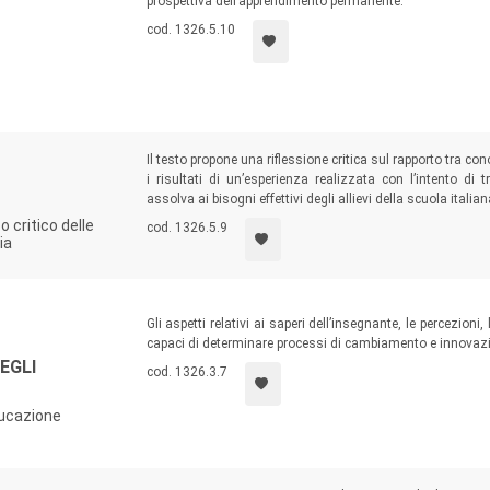
prospettiva dell’apprendimento permanente.
cod. 1326.5.10
Il testo propone una riflessione critica sul rapporto tra 
i risultati di un’esperienza realizzata con l’intento di
assolva ai bisogni effettivi degli allievi della scuola italian
o critico delle
cod. 1326.5.9
ia
Gli aspetti relativi ai saperi dell’insegnante, le percezioni
capaci di determinare processi di cambiamento e innovazio
EGLI
cod. 1326.3.7
ducazione