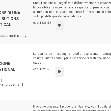
Una riflessione sul significato dell’innovazione in educazio
la possibilità di incrementare le capacità di pensiero cri
culturali in rete, si vuole sostenere la necessità di valo
ONE DI UNA
sviluppo della qualità della didattica.
RIBUTIONS
cod. 1326.5.5
ITICAL
assessment study
La qualità dei messaggi di studio rappresenta il principa
volume illustra i criteri per la redazione di testi che sian
studenti.
ZIONE
ATIONAL
cod. 1326.5.3
tà
ty improvement in
Il volume presenta il progetto
am-learning
, con il quale s