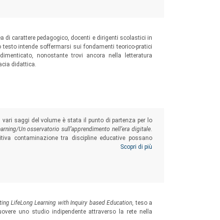
rea di carattere pedagogico, docenti e dirigenti scolastici in
to testo intende soffermarsi sui fondamenti teorico-pratici
dimenticato, nonostante trovi ancora nella letteratura
cia didattica.
i vari saggi del volume è stata il punto di partenza per lo
rning/Un osservatorio sull’apprendimento nell’era digitale
.
sitiva contaminazione tra discipline educative possano
vani generazioni di allievi e studenti strumenti innovativi
Scopri di più
i speranza in un successo scolastico ed educativo equo e
ting LifeLong Learning with Inquiry based Education
, teso a
uovere uno studio indipendente attraverso la rete nella