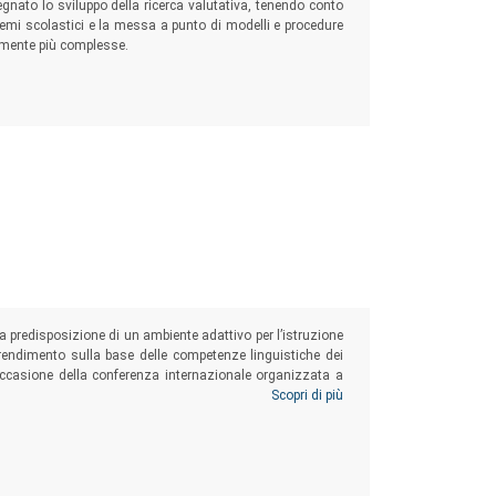
gnato lo sviluppo della ricerca valutativa, tenendo conto
istemi scolastici e la messa a punto di modelli e procedure
vamente più complesse.
a predisposizione di un ambiente adattivo per l’istruzione
prendimento sulla base delle competenze linguistiche dei
in occasione della conferenza internazionale organizzata a
ettive aperte in seguito al progetto stesso.
Scopri di più