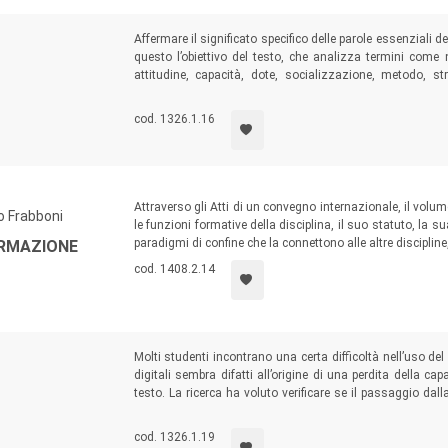
Affermare il significato specifico delle parole essenziali
questo l’obiettivo del testo, che analizza termini come 
attitudine, capacità, dote, socializzazione, metodo, str
sostegno, programma, programmazione, esperimento, valu
insegnanti…
cod. 1326.1.16
Attraverso gli Atti di un convegno internazionale, il volu
o Frabboni
le funzioni formative della disciplina, il suo statuto, la 
paradigmi di confine che la connettono alle altre discipline,
ORMAZIONE
cod. 1408.2.14
Molti studenti incontrano una certa difficoltà nell’uso de
digitali sembra difatti all’origine di una perdita della ca
testo. La ricerca ha voluto verificare se il passaggio da
automatiche non comportasse perdite nella qualità dell
apprendimenti.
cod. 1326.1.19