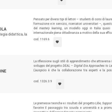
Pensato per diversi tipi di lettori – studenti di corsi di lau
formazione e in servizio, ricercatori universitari –, ques
del
mastery learning
, un modello oggi in Italia quasi 
OLA
internazionale piena cittadinanza a motivo della sua effica
egia didattica, la
cod. 1169.6
La riflessione sugli stili di apprendimento che attraversa 
sviluppo del progetto
DEAL – Digital Era Approaches to Lea
L’auspicio è che la collaborazione tra esperti e la po
ONE
convergere verso un punto d’arrivo comune: fornire alle gio
e diversificati, che contribuiscano ad aprire spiragli d
cod. 1326.3.9
ampiamente distribuito.
Le premesse teoriche e i risultati del progetto
Libe, Suppor
favorire il passaggio tra scuola e università e a prom