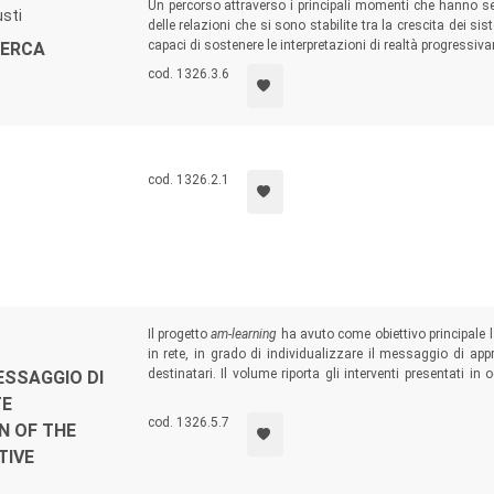
Un percorso attraverso i principali momenti che hanno se
usti
delle relazioni che si sono stabilite tra la crescita dei s
capaci di sostenere le interpretazioni di realtà progressi
CERCA
cod. 1326.3.6
cod. 1326.2.1
Il progetto
am-learning
ha avuto come obiettivo principale l
in rete, in grado di individualizzare il messaggio di ap
destinatari. Il volume riporta gli interventi presentati 
ESSAGGIO DI
conclusione del progetto per discutere i risultati e le prosp
TE
cod. 1326.5.7
N OF THE
TIVE