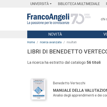
Menu
Main content
Footer
Menu
UNIVERSITÀ
BIBLIOTECA MULTIMEDIALE
chi
NOVITÀ
V
Main content
Home
ricerca avanzata
risultati
LIBRI DI BENEDETTO VERTEC
La ricerca ha estratto dal catalogo
56 titoli
Benedetto Vertecchi
MANUALE DELLA VALUTAZIO
Analisi degli apprendimenti e dei co