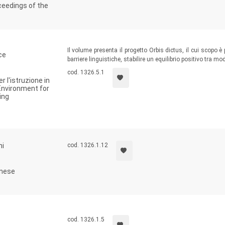
ceedings of the
Il volume presenta il progetto Orbis dictus, il cui scopo 
ce
barriere linguistiche, stabilire un equilibrio positivo tra mo
cod. 1326.5.1
 l'istruzione in
 Environment for
ing
hi
cod. 1326.1.12
inese
cod. 1326.1.5