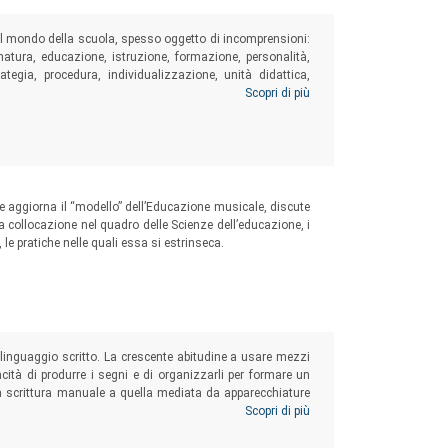
 del mondo della scuola, spesso oggetto di incomprensioni:
natura, educazione, istruzione, formazione, personalità,
ategia, procedura, individualizzazione, unità didattica,
tazione, verifica, orientamento, qualità, prova, test,
Scopri di più
me aggiorna il “modello” dell’Educazione musicale, discute
sua collocazione nel quadro delle Scienze dell’educazione, i
 le pratiche nelle quali essa si estrinseca.
l linguaggio scritto. La crescente abitudine a usare mezzi
pacità di produrre i segni e di organizzarli per formare un
lla scrittura manuale a quella mediata da apparecchiature
e operazioni mentali implicate e, di conseguenza, degli
Scopri di più