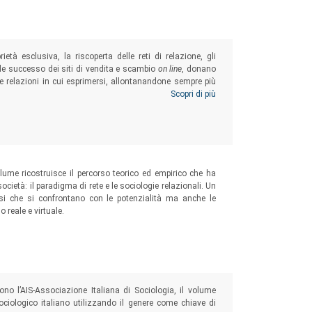
prietà esclusiva, la riscoperta delle reti di relazione, gli
nde successo dei siti di vendita e scambio
on line
, donano
ove relazioni in cui esprimersi, allontanandone sempre più
mondo dell’usato, per restituire al lettore un affresco del
Scopri di più
i seconda mano”.
l volume ricostruisce il percorso teorico ed empirico che ha
cietà: il paradigma di rete e le sociologie relazionali. Un
riosi che si confrontano con le potenzialità ma anche le
o reale e virtuale.
no l’AIS-Associazione Italiana di Sociologia, il volume
sociologico italiano utilizzando il genere come chiave di