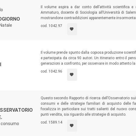
Il volume aspira a dar conto dell’attività scientifica
lo
Ammaturo, docente di Sociologia all’Università di Saler
mostrandone contraddizioni apparentemente insormontabil
ZOGIORNO
 Natale
cod. 1042.97
Il volume prende spunto dalla copiosa produzione scientif
e partecipata da circa 90 autori. Un itinerario entro il pen
generazioni a confronto, per osservare in modo attento la 
I
cod. 1042.96
Questo secondo Rapporto di ricerca dell’Osservatorio sui
consumi e delle strategie familiari di acquisto delle fa
focalizza in particolare sui tratti salienti del nuovo co
SSERVATORIO
punti vendita, sia riguardo alle strategie di acquisto.
.
cod. 1589.14
 di consumo