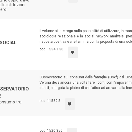
gine esplorativa
lle istituzioni
tero
Il volume si interroga sulla possibilità di utilizzare, in m
sociologia relazionale e la social network analysis, pr
risposta positiva e che termina con la proposta di una s
 SOCIAL
cod. 1534.1.30
L’Osservatorio sui consumi delle famiglie (Oscf) del Dip
Verona deve ancora una volta fare i conti con l’impoverimen
infatti, allargata la platea di chi fatica ad arrivare alla 
SERVATORIO
degli acquisti che dei consumi sono divenute pane quot
E
difficoltà economiche.
cod. 11589.5
 consumo tra
cod. 1520.356