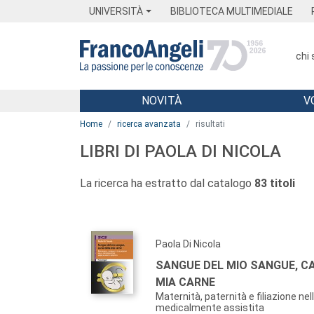
Menu
Main content
Footer
Menu
UNIVERSITÀ
BIBLIOTECA MULTIMEDIALE
chi
NOVITÀ
V
Main content
Home
ricerca avanzata
risultati
LIBRI DI PAOLA DI NICOLA
La ricerca ha estratto dal catalogo
83 titoli
Paola Di Nicola
SANGUE DEL MIO SANGUE, C
MIA CARNE
Maternità, paternità e filiazione ne
medicalmente assistita