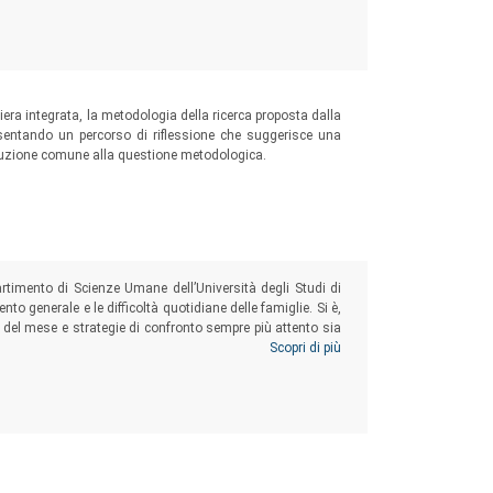
aniera integrata, la metodologia della ricerca proposta dalla
esentando un percorso di riflessione che suggerisce una
oluzione comune alla questione metodologica.
artimento di Scienze Umane dell’Università degli Studi di
to generale e le difficoltà quotidiane delle famiglie. Si è,
fine del mese e strategie di confronto sempre più attento sia
idiano anche per coloro che hanno risentito meno delle
Scopri di più