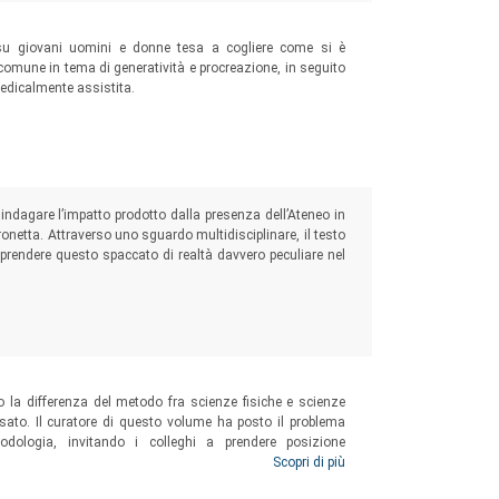
va su giovani uomini e donne tesa a cogliere come si è
omune in tema di generatività e procreazione, in seguito
medicalmente assistita.
o indagare l’impatto prodotto dalla presenza dell’Ateneo in
Veronetta. Attraverso uno sguardo multidisciplinare, il testo
mprendere questo spaccato di realtà davvero peculiare nel
tà o la differenza del metodo fra scienze fisiche e scienze
sato. Il curatore di questo volume ha posto il problema
dologia, invitando i colleghi a prendere posizione
tore sottopone alla comunità scientifica il progetto di
Scopri di più
li, autonoma dalle scienze naturali nel vocabolario e nel