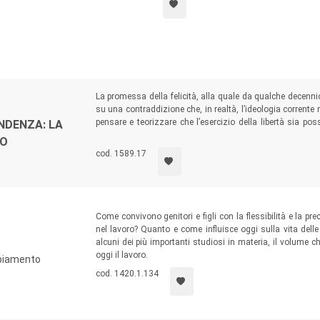
La promessa della felicità, alla quale da qualche decenni
su una contraddizione che, in realtà, l’ideologia corrente 
pensare e teorizzare che l’esercizio della libertà sia pos
ENDENZA: LA
dipendenza non si può sopprimere, perché la vita quot
SO
costituiscono la rete di un sistema di interdipendenza di
cod. 1589.17
Come convivono genitori e figli con la flessibilità e la pre
nel lavoro? Quanto e come influisce oggi sulla vita delle
alcuni dei più importanti studiosi in materia, il volume c
oggi il lavoro.
mbiamento
cod. 1420.1.134