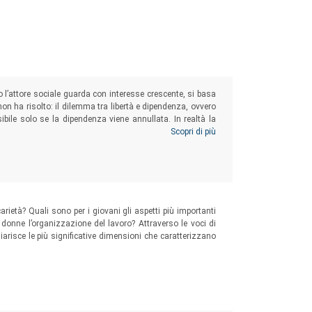
o l’attore sociale guarda con interesse crescente, si basa
non ha risolto: il dilemma tra libertà e dipendenza, ovvero
sibile solo se la dipendenza viene annullata. In realtà la
idiana è fatta di intrecci, relazioni, connessioni che
Scopri di più
 cui nessuno può fare a meno.
carietà? Quali sono per i giovani gli aspetti più importanti
 donne l’organizzazione del lavoro? Attraverso le voci di
hiarisce le più significative dimensioni che caratterizzano