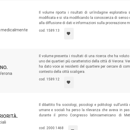
Il volume riporta i risultati di un’indagine esplorati
modificata e si sta modificando la conoscenza di senso c
alla diffusione di dati e informazioni sulla procreazione 
ne medicalmente
cod. 1589.13
Il volume presenta i risultati di una ricerca che ha volut
uno dei quartieri più caratteristici della città di Verona: 
ha dato voce ai residenti del quartiere per cercare di co
NO.
contesto della città scaligera.
 Verona
cod. 1589.12
Il dibattito fra sociologi, psicologi e politologi sull’uni
umane e sociali ha perso la rilevanza che aveva in pas
durante il primo Congresso latinoamericano di Meto
RIORITÀ.
sull’argomento. Ne è nata questa antologia, il cui cura
iali
formulare un’epistemologia specifica per le scienze socia
cod. 2000.1468