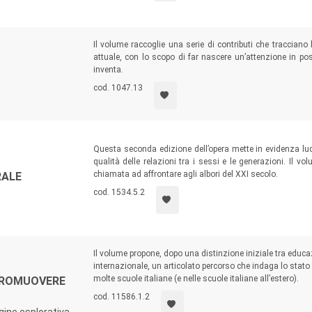
Il volume raccoglie una serie di contributi che tracciano 
attuale, con lo scopo di far nascere un’attenzione in po
inventa.
cod. 1047.13
Questa seconda edizione dell’opera mette in evidenza luc
qualità delle relazioni tra i sessi e le generazioni. Il vol
chiamata ad affrontare agli albori del XXI secolo.
RALE
cod. 1534.5.2
Il volume propone, dopo una distinzione iniziale tra educa
internazionale, un articolato percorso che indaga lo stato 
molte scuole italiane (e nelle scuole italiane all’estero).
PROMUOVERE
cod. 11586.1.2