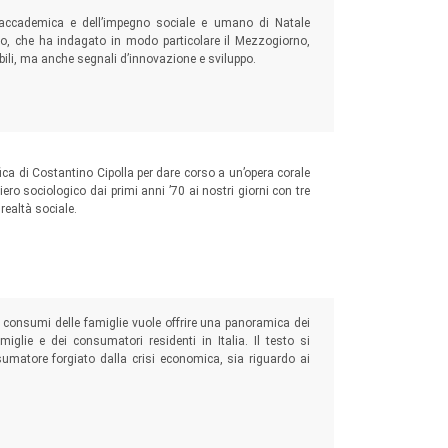
 e accademica e dell’impegno sociale e umano di Natale
no, che ha indagato in modo particolare il Mezzogiorno,
i, ma anche segnali d’innovazione e sviluppo.
ica di Costantino Cipolla per dare corso a un’opera corale
siero sociologico dai primi anni ’70 ai nostri giorni con tre
realtà sociale.
 consumi delle famiglie vuole offrire una panoramica dei
miglie e dei consumatori residenti in Italia. Il testo si
nsumatore forgiato dalla crisi economica, sia riguardo ai