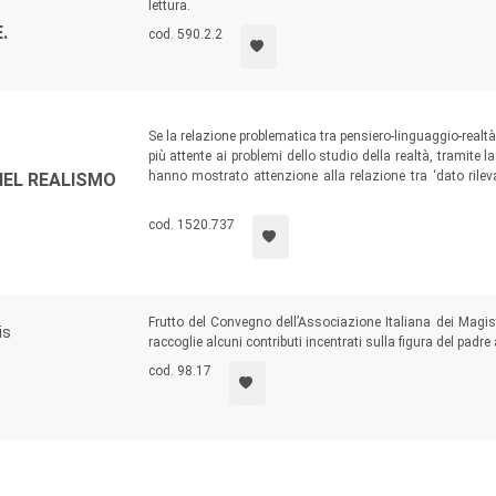
lettura.
.
cod. 590.2.2
Se la relazione problematica tra pensiero-linguaggio-realtà 
più attente ai problemi dello studio della realtà, tramite 
hanno mostrato attenzione alla relazione tra ‘dato rilevat
NEL REALISMO
conoscenza di senso comune e conoscenza scientifica, re
non sottovalutate.
cod. 1520.737
Frutto del Convegno dell’Associazione Italiana dei Magist
is
raccoglie alcuni contributi incentrati sulla figura del padr
cod. 98.17