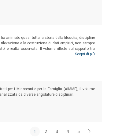
ha animato quasi tutta la storia della filosofia, discipline
la rilevazione e la costruzione di dati empirici, non sempre
o’ e realtà osservata. Il volume riflette sul rapporto tra
cuperando tradizioni di pensiero a volte dimenticate se
Scopri di più
rati per i Minorenni e per la Famiglia (AIMMF), il volume
e analizzata da diverse angolature disciplinari.
1
2
3
4
5