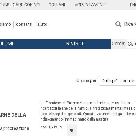
EN
PUBBLICARE CON NOI
COLLANE
APPUNTAMENTI
Ricer
 siamo
contatti
aiuto
OLUMI
RIVISTE
Cerca:
Ordina per
Le Tecniche di Procreazione medicalmente assistita e l
ricercatori la fine della famiglia, tradizionalmente intesa 
loro concepiti e generati. Questo volume indaga i risvolti
ARNE DELLA
ridisegnando l’immaginario della nascita.
cod. 1589.19
lla procreazione