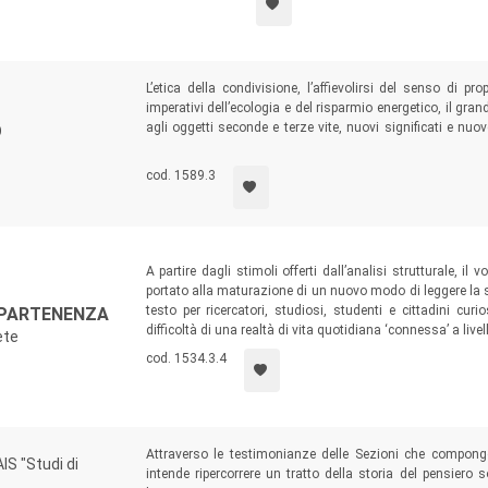
metodo.
L’etica della condivisione, l’affievolirsi del senso di pro
imperativi dell’ecologia e del risparmio energetico, il gra
agli oggetti seconde e terze vite, nuovi significati e nu
O
l’uscita di scena. Questo volume esplora il vecchio/nuovo 
presente, del passato e del possibile futuro del “mondo d
cod. 1589.3
A partire dagli stimoli offerti dall’analisi strutturale, i
portato alla maturazione di un nuovo modo di leggere la so
testo per ricercatori, studiosi, studenti e cittadini cu
PPARTENENZA
difficoltà di una realtà di vita quotidiana ‘connessa’ a livell
ete
cod. 1534.3.4
Attraverso le testimonianze delle Sezioni che compongo
IS "Studi di
intende ripercorrere un tratto della storia del pensiero 