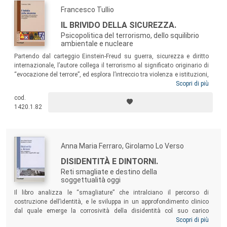
Francesco Tullio
IL BRIVIDO DELLA SICUREZZA.
Psicopolitica del terrorismo, dello squilibrio
ambientale e nucleare
Partendo dal carteggio Einstein-Freud su guerra, sicurezza e diritto
internazionale, l’autore collega il terrorismo al significato originario di
“evocazione del terrore”, ed esplora l’intreccio tra violenza e istituzioni,
minaccia nucleare e crisi ambientale. Si discute di sicurezza umana ed
Scopri di più
economica, e si evidenziano alcuni tratti delle personalità di terroristi
cod.
suicidi. Sull’esempio dell’ex Jugoslavia, si esplora il nesso fra vertice e
1420.1.82
massa nelle situazioni di polarizzazione bellica, e la relazione fra crisi
politico-economica, crisi psichica e attivazione distruttiva quando gli
impulsi collettivi e la mente “viscerale” prevalgono su quella razionale.
Anna Maria Ferraro, Girolamo Lo Verso
DISIDENTITÀ E DINTORNI.
Reti smagliate e destino della
soggettualità oggi
Il libro analizza le “smagliature” che intralciano il percorso di
costruzione dell’identità, e le sviluppa in un approfondimento clinico
dal quale emerge la corrosività della disidentità col suo carico
d’indefinitezza. Un’analisi che, esaminando la progressiva sfiducia
Scopri di più