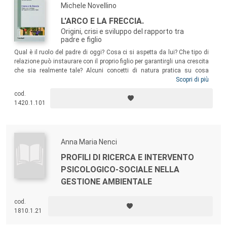
Michele Novellino
L'ARCO E LA FRECCIA.
Origini, crisi e sviluppo del rapporto tra
padre e figlio
Qual è il ruolo del padre di oggi? Cosa ci si aspetta da lui? Che tipo di
relazione può instaurare con il proprio figlio per garantirgli una crescita
che sia realmente tale? Alcuni concetti di natura pratica su cosa
significa “fare” il buon padre, un testo per lettori e lettrici interessati a
Scopri di più
un rapporto costruttivo con i propri figli, oltre che per i professionisti del
cod.
settore, dallo psicologo all’educatore, dal sociologo all’assistente
1420.1.101
sociale o al medico.
Anna Maria Nenci
PROFILI DI RICERCA E INTERVENTO
PSICOLOGICO-SOCIALE NELLA
GESTIONE AMBIENTALE
cod.
1810.1.21