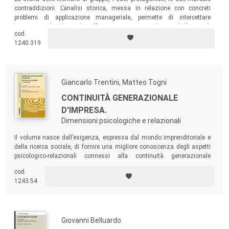
contraddizioni. L’analisi storica, messa in relazione con concreti
problemi di applicazione manageriale, permette di intercettare
criticamente le prassi più inefficaci in voga, i nuovi bisogni del lavoro di
cod.
gruppo ma anche le esperienze di successo. Corredano il volume le
1240.319
immagini e le biografie sia dei primi pionieri che dei più importanti
riferimenti attuali.
Giancarlo Trentini, Matteo Togni
CONTINUITÀ GENERAZIONALE
D'IMPRESA.
Dimensioni psicologiche e relazionali
Il volume nasce dall’esigenza, espressa dal mondo imprenditoriale e
della ricerca sociale, di fornire una migliore conoscenza degli aspetti
psicologico-relazionali connessi alla continuità generazionale
d’impresa. La prospettiva psicologica indica le basi teoriche e i percorsi
cod.
metodologici che possono aiutare i protagonisti a cogliere le sfide e le
1243.54
opportunità della transizione.
Giovanni Belluardo