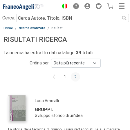
Menu
Cerca:
Main content
Home
ricerca avanzata
risultati
RISULTATI RICERCA
La ricerca ha estratto dal catalogo
39 titoli
Ordina per
1
2
Luca Amovilli
GRUPPI.
Sviluppo storico di un'idea
La storia delle tecniche di gruppo, i suoi protagonisti, le sue marcate