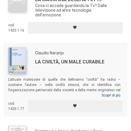
Cosa ci accade guardando la Tv? Dalla
televisione ad altre tecnologie
dell'emozione
cod.
1420.1.16
Claudio Naranjo
LA CIVILTÀ, UN MALE CURABILE
L’attuale malessere di quella che definiamo “civiltà” ha radici –
sostiene l’autore – nella civiltà stessa, che si identifica con
l’organizzazione patriarcale della società e della mente originatesi nel
tardo neolitico. L’autore propone la tesi che solamente l’educazione
Scopri di più
abbia il potere di capovolgere il corso della storia e operare una reale
cod.
trasformazione. Sulla base di questa convinzione, egli propone un
1420.1.77
modello educativo alternativo che promuova lo sviluppo psico-
spirituale dell’individuo e che lo renda capace di cooperare a una
necessaria evoluzione sociale.
Claudio Naranjo
ha studiato
medicina, psichiatria, musica e filosofia. Attualmente si dedica alla