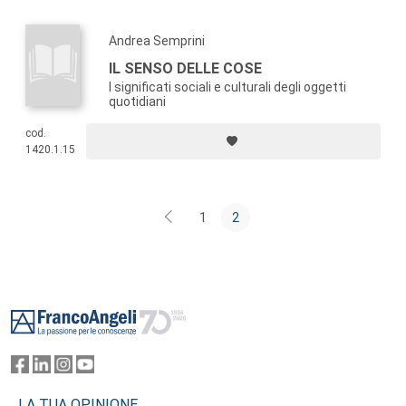
Andrea Semprini
IL SENSO DELLE COSE
I significati sociali e culturali degli oggetti
quotidiani
cod.
1420.1.15
1
2
Footer
LA TUA OPINIONE