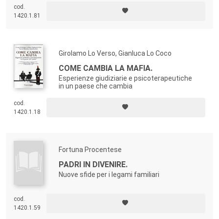
verso le istituzioni, il nuovo dis/ordine mondiale, il proliferare di
cod.
modelli e stili di vita, traccia una nuova cartografia dell’esserci nel
1420.1.81
tentativo di svelarne le oscure geografie amletiche.
Girolamo Lo Verso, Gianluca Lo Coco
COME CAMBIA LA MAFIA.
Esperienze giudiziarie e psicoterapeutiche
in un paese che cambia
cod.
1420.1.18
Fortuna Procentese
PADRI IN DIVENIRE.
Nuove sfide per i legami familiari
cod.
1420.1.59