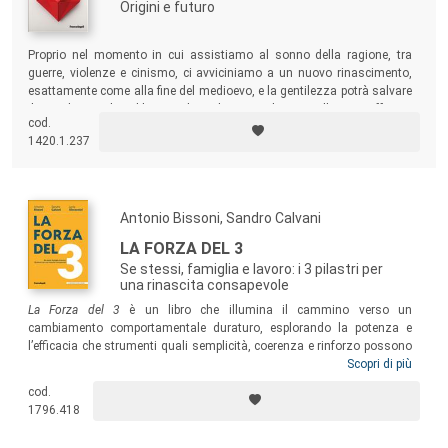
Origini e futuro
Proprio nel momento in cui assistiamo al sonno della ragione, tra
guerre, violenze e cinismo, ci avviciniamo a un nuovo rinascimento,
esattamente come alla fine del medioevo, e la gentilezza potrà salvare
il mondo. Sembrerebbe paradossale, ma nel saggio l’autore affronta
cod.
origini e passi futuri di questa possibile rivoluzione gentile.
1420.1.237
Antonio Bissoni, Sandro Calvani
LA FORZA DEL 3
Se stessi, famiglia e lavoro: i 3 pilastri per
una rinascita consapevole
La Forza del 3
è un libro che illumina il cammino verso un
cambiamento comportamentale duraturo, esplorando la potenza e
l’efficacia che strumenti quali semplicità, coerenza e rinforzo possono
avere nella nostra vita quotidiana. Un libro guida per tutti coloro che
Scopri di più
ricercano una vita più equilibrata e armoniosa: perché i piccoli
cod.
cambiamenti possono portare a grandi trasformazioni. Immergiamoci,
1796.418
allora, in questa lettura e scopriamo come equilibrare gli aspetti
fondamentali della nostra esistenza.