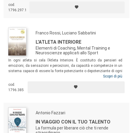
esempi concreti ambientati nei vari contesti aziendali, significative
cod.
testimonianze raccontate in prima persona e, soprattutto, le modalità
1796.297.1
con cui poter apprendere e potenziare le specifiche abilità.
Franco Rossi, Luciano Sabbatini
L'ATLETA INTERIORE
Elementi di Coaching, Mental Training e
Neuroscienze applicati allo Sport
In ogni atleta si cela l’Atleta Interiore. È costituito da pensieri ed
emozioni, da sensazioni e percezioni, da capacità e competenze in un
sistema capace di essere la fonte potenziante o depotenziante di ogni
espressione sportiva. Una dimensione interiore che deve essere
Scopri di più
considerata in allenamento così come in gara, sia nello sport giovanile
cod.
sia nell’alto livello. Un libro dedicato agli allenatori, ma ricco di spunti
1796.385
di riflessione e suggerimenti anche per atleti e mental coach.
Antonio Fazzari
IN VIAGGIO CON IL TUO TALENTO
La formula per liberare ciò che ti rende
straordinario