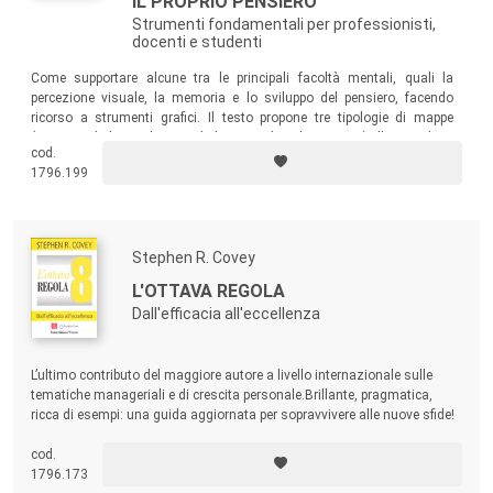
IL PROPRIO PENSIERO
Strumenti fondamentali per professionisti,
docenti e studenti
Come supportare alcune tra le principali facoltà mentali, quali la
percezione visuale, la memoria e lo sviluppo del pensiero, facendo
ricorso a strumenti grafici. Il testo propone tre tipologie di mappe
(concettuali di Novak; mentali di Buzan; le solution map), illustrandone
cod.
le linee guida generali, avanzando dei suggerimenti operativi e
1796.199
indicando particolari situazioni come esempi d’uso.
Stephen R. Covey
L'OTTAVA REGOLA
Dall'efficacia all'eccellenza
L’ultimo contributo del maggiore autore a livello internazionale sulle
tematiche manageriali e di crescita personale.Brillante, pragmatica,
ricca di esempi: una guida aggiornata per sopravvivere alle nuove sfide!
cod.
1796.173