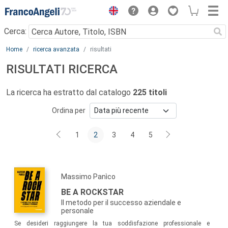
Menu
Cerca:
Main content
Home
ricerca avanzata
risultati
RISULTATI RICERCA
La ricerca ha estratto dal catalogo
225 titoli
Ordina per
1
2
3
4
5
Massimo Panìco
BE A ROCKSTAR
Il metodo per il successo aziendale e
personale
Se desideri raggiungere la tua soddisfazione professionale e