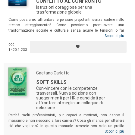
CONFLITTO AL CONFRONTO
Istruzioni coraggiose per una
trasformazione globale
Come possiamo affrontare le persone prepotenti senza cadere nello
stesso atteggiamento? Come possiamo promuovere una
trasformazione sociale e culturale senza acuire le tensioni o far
danni? Come possiamo prenderci cura di noi stessi, accrescere la
Scopri di più
nostra libertà d’azione individuale e diventare più resilienti e realizzati
cod.
in un’epoca in cui sembra più difficile riuscirci? Questo libro traccia un
1420.1.233
percorso in vari step finalizzato a dirigere l’umanità verso una storia
nuova e dinamica, fondata sulla speranza.
Gaetano Carlotto
SOFT SKILLS
Con-vincere con le competenze
trasversali. Nuova edizione con
suggerimenti per HR e candidati per
affrontare al meglio un colloquio di
selezione
Perché molti professionisti, pur capaci e motivati, non danno il
massimo e non riescono a fare carriera? Cosa gli manca per ottenere
ciò che vogliono? In questo manuale troverete non solo un profilo
essenziale di quelle che sono le competenze trasversali, ma anche
Scopri di più