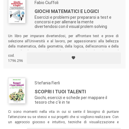
Fabio Ciuffoli
GIOCHI MATEMATICI E LOGICI
Esercizi e problemi per prepararsi a test e
concorsi e per allenare la mente
divertendosi con il visual prolem solving
Un libro per imparare divertendosi, per affrontare test e prove di
selezione all’Università e al lavoro, per appassionarsi alla bellezza
della matematica, della geometria, della logica, dell’economia e della
creatività. Oltre 160 problemi ed esercizi, corredati da soluzioni ed
cod.
esempi spiegati con chiarezza, stimolano continuamente a
1796.296
riorganizzare la percezione e a formulare nuove ipotesi per vedere una
o più soluzioni.
Stefania Fierli
SCOPRI I TUOI TALENTI
Giochi, esercizi e schede per mappare il
tesoro che c'è in te
Ci sono momenti nella vita in cui si sente il bisogno di puntare
l’attenzione su se stessi e sui progetti che si vogliono realizzare. Con
un approccio giocoso e intuitivo, tecniche di visualizzazione e
rilassamento, il volume ci accompagna in un viaggio per decifrare la