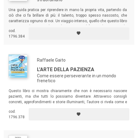
Una guida pratica per riprendere in mano la propria vita, partendo da
ciò che ci fa brillare di più: il talento, troppo spesso nascosto, che
caratterizza ognuno di noi. Un viaggio intenso, quello che questo libro
ti permette di intraprendere, nel passato e nel futuro, destinato a chi
cod.
cerca un cambiamento personale o professionale.
1796.384
Raffaele Gaito
L'ARTE DELLA PAZIENZA
Come essere perseverante in un mondo
frenetico
Questo libro ci mostra chiaramente che non è necessario nascere
pazienti, ma che tutti lo possiamo diventare. Attraverso consigli
concreti, approfondimenti e storie illuminanti, l’autore ci rivela come e
perché farlo. Un libro perfetto per chiunque senta la necessità di trovare
cod.
un equilibrio nella propria vita privata e lavorativa.
1796.378