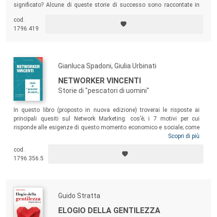
significato? Alcune di queste storie di successo sono raccontate in
questo libro dal narratore d’impresa Andrea Bettini e dal manager
cod.
sportivo Andrea Vidotti.
1796.419
Gianluca Spadoni, Giulia Urbinati
NETWORKER VINCENTI
Storie di "pescatori di uomini"
In questo libro (proposto in nuova edizione) troverai le risposte ai
principali quesiti sul Network Marketing: cos’è; i 7 motivi per cui
risponde alle esigenze di questo momento economico e sociale; come
scegliere il Network giusto. L’autore, maggior esperto italiano di
Scopri di più
Network Marketing, ti guiderà alla scoperta della Professione del
cod.
futuro, presentandoti le storie di professionisti che da decenni hanno
1796.356.5
anticipato un trend e sono la testimonianza che il Network non è una
moda momentanea, ma una professione seria e con grandi
prospettive.
Guido Stratta
ELOGIO DELLA GENTILEZZA