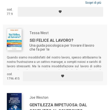
Scopri di più
cod.
77.9
Tessa West
SEI FELICE AL LAVORO?
Una guida psicologica per trovare il lavoro
che fa per te
Quando siamo insoddisfatti del nostro lavoro, spesso attribuiamo la
nostra frustrazione a un cattivo manager, a compiti noiosi e carichi di
lavoro stressanti. Ma la nostra insoddisfazione sul lavoro di solito
deriva da un bisogno psicologico più profondo. “Questo libro può
cod.
aiutarti a capire il rapporto tra te e il lavoro e fare un piano per un futuro
1796.415
più appagante” (Kim Scott, autrice del best seller
Sincerità radicale
).
Joe Weston
GENTILEZZA IMPETUOSA: DAL