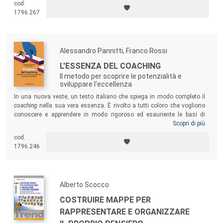
cod.
nostra
auto-motivazione
!
1796.267
Alessandro Pannitti, Franco Rossi
L'ESSENZA DEL COACHING
Il metodo per scoprire le potenzialità e
sviluppare l'eccellenza
In una nuova veste, un testo italiano che spiega in modo completo il
coaching
nella sua vera essenza. È rivolto a tutti coloro che vogliono
conoscere e apprendere in modo rigoroso ed esauriente le basi di
questa affascinante disciplina, che mira allo sviluppo dell’eccellenza
Scopri di più
della persona. Punto di riferimento è il metodo che viene insegnato
cod.
nelle università anglosassoni, come quella di Sidney, la prima
1796.246
università al mondo a inserire il coaching tra le materie accademiche.
Alberto Scocco
COSTRUIRE MAPPE PER
RAPPRESENTARE E ORGANIZZARE