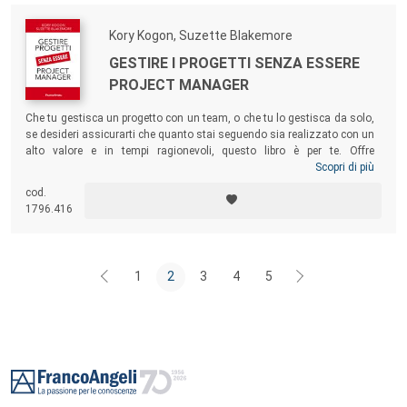
Kory Kogon, Suzette Blakemore
GESTIRE I PROGETTI SENZA ESSERE
PROJECT MANAGER
Che tu gestisca un progetto con un team, o che tu lo gestisca da solo,
se desideri assicurarti che quanto stai seguendo sia realizzato con un
alto valore e in tempi ragionevoli, questo libro è per te. Offre
approfondimenti pratici e reali per una gestione efficace dei progetti,
Scopri di più
guidandoti attraverso gli elementi essenziali del project management.
cod.
Senza essere un project manager, anche tu potrai eccellere nel
1796.416
coordinare o gestire progetti che implicano complessità, velocità di
esecuzione e necessità di misurazione del risultato.
1
2
3
4
5
Footer