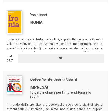
Paolo Iacci
IRONIA
Ironia è sinonimo di libertà, nella vita e, soprattutto, nel lavoro. Questo
volume rivoluziona la tradizionale visione del management, che lo
vuole triste e involuto. Qui scoprirai che non esiste contrapposizione
tra ironia e lavoro. Al contrario, ironia e umorismo sono alla base della
cod.
capacità di gestire le risorse umane.
77.7
Andrea Bettini, Andrea Vidotti
IMPRESA!
10 parole chiave per l'imprenditoria e lo
sport
Il mondo dell’imprenditoria e quello dello sport sono pieni di storie
straordinarie. E “impresa”, del resto, non è una parola dal duplice