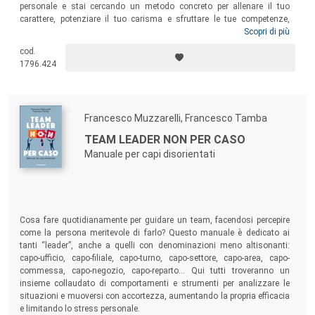
personale e stai cercando un metodo concreto per allenare il tuo
carattere, potenziare il tuo carisma e sfruttare le tue competenze,
questo è il libro giusto.
Be a Rockstar
rivoluzionerà la tua vita
Scopri di più
lavorativa e personale. Scritto per imprenditori, manager, leader di team
cod.
e chiunque desideri crescere, questo libro ti guida con il metodo
1796.424
R.O.C.K.S.T.A.R. per potenziare e allenare la tua attitudine carismatica
da Rockstar.
Francesco Muzzarelli, Francesco Tamba
TEAM LEADER NON PER CASO
Manuale per capi disorientati
Cosa fare quotidianamente per guidare un team, facendosi percepire
come la persona meritevole di farlo? Questo manuale è dedicato ai
tanti “leader”, anche a quelli con denominazioni meno altisonanti:
capo-ufficio, capo-filiale, capo-turno, capo-settore, capo-area, capo-
commessa, capo-negozio, capo-reparto… Qui tutti troveranno un
insieme collaudato di comportamenti e strumenti per analizzare le
situazioni e muoversi con accortezza, aumentando la propria efficacia
e limitando lo stress personale.