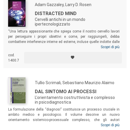
Adam Gazzaley, Larry D. Rosen
DISTRACTED MIND
Cervelli antichi in un mondo
ipertecnologizzato
“Una lettura appassionante che spiega come il nostro cervello lavori
per perseguire i propri obiettivi e come, per raggiungerli, debba
combattere interferenze interne ed esterne, incluse quelle indotte dalle
nuove tecnologie… Un testo estremamente interessante,
Scopri di più
assolutamente raccomandato a tutti gli appassionati di neuroscienze
cod.
e psicologia e a tutti coloro che sono interessati all’impatto della
1400.7
tecnologia sulla società” (Barbara J Sahakian, docente di
Neuropsicologia Clinica all’Università di Cambridge).
Tullio Scrimali, Sebastiano Maurizio Alaimo
DAL SINTOMO AI PROCESSI
L'orientamento costruttivista e complesso
in psicodiagnostica
La formulazione della “diagnosi” costituisce un processo cruciale in
ambito medico e psicologico. Il volume descrive un nuovo
orientamento sistemico-processuale complesso, che gli autori
propongono di sostituire a quello della diagnosi nosografica, da
Scopri di più