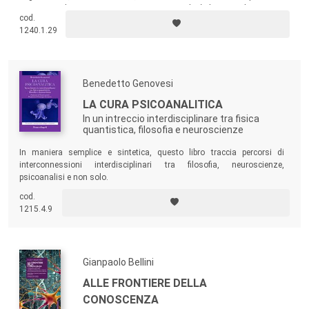
soprattutto le neuroscienze. Questo manuale è il primo che mostra
cod.
come le teorie e le metodologie delle neuroscienze possano fornire un
1240.1.29
contributo applicativo concreto alla psicologia clinica.
Benedetto Genovesi
LA CURA PSICOANALITICA
In un intreccio interdisciplinare tra fisica
quantistica, filosofia e neuroscienze
In maniera semplice e sintetica, questo libro traccia percorsi di
interconnessioni interdisciplinari tra filosofia, neuroscienze,
psicoanalisi e non solo.
cod.
1215.4.9
Gianpaolo Bellini
ALLE FRONTIERE DELLA
CONOSCENZA