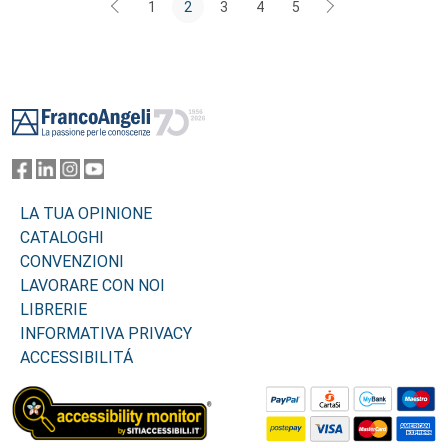
1
2
3
4
5
Footer
LA TUA OPINIONE
CATALOGHI
CONVENZIONI
LAVORARE CON NOI
LIBRERIE
INFORMATIVA PRIVACY
ACCESSIBILITÁ