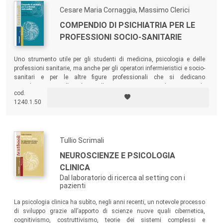
Cesare Maria Cornaggia, Massimo Clerici
COMPENDIO DI PSICHIATRIA PER LE
PROFESSIONI SOCIO-SANITARIE
Uno strumento utile per gli studenti di medicina, psicologia e delle
professioni sanitarie, ma anche per gli operatori infermieristici e socio-
sanitari e per le altre figure professionali che si dedicano
quotidianamente alla salute e alla cura. Un testo semplice, scorrevole
cod.
e facilmente fruibile, che permette una lettura di immediata
1240.1.50
comprensione dei diversi quadri patologici oggi esistenti.
Tullio Scrimali
NEUROSCIENZE E PSICOLOGIA
CLINICA
Dal laboratorio di ricerca al setting con i
pazienti
La psicologia clinica ha subìto, negli anni recenti, un notevole processo
di sviluppo grazie all’apporto di scienze nuove quali cibernetica,
cognitivismo, costruttivismo, teorie dei sistemi complessi e