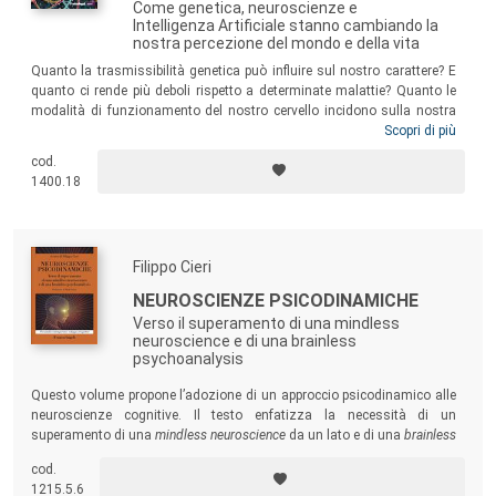
Come genetica, neuroscienze e
Intelligenza Artificiale stanno cambiando la
nostra percezione del mondo e della vita
Quanto la trasmissibilità genetica può influire sul nostro carattere? E
quanto ci rende più deboli rispetto a determinate malattie? Quanto le
modalità di funzionamento del nostro cervello incidono sulla nostra
mente, sulla nostra vita e sul nostro comportamento? A queste e altre
Scopri di più
domande vuole rispondere questo libro che, con linguaggio semplice e
cod.
stile divulgativo, cerca di spiegare quanto la Scienza ha già compreso
1400.18
e quanto sta ancora cercando di comprendere.
Filippo Cieri
NEUROSCIENZE PSICODINAMICHE
Verso il superamento di una mindless
neuroscience e di una brainless
psychoanalysis
Questo volume propone l’adozione di un approccio psicodinamico alle
neuroscienze cognitive. Il testo enfatizza la necessità di un
superamento di una
mindless neuroscience
da un lato e di una
brainless
psychoanalysis
dall’altro, introducendo un network neurale con un
cod.
ruolo centrale in questo approccio che attraversa come una rete l’intero
1215.5.6
volume.