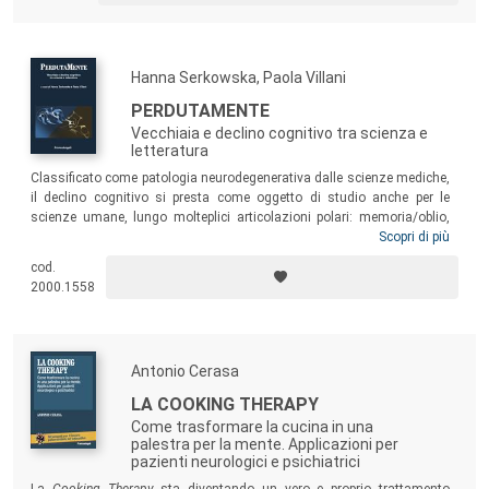
Hanna Serkowska, Paola Villani
PERDUTAMENTE
Vecchiaia e declino cognitivo tra scienza e
letteratura
Classificato come patologia neurodegenerativa dalle scienze mediche,
il declino cognitivo si presta come oggetto di studio anche per le
scienze umane, lungo molteplici articolazioni polari: memoria/oblio,
costruzione/perdita del sé, vecchiaia/giovinezza, individuo/storia. In
Scopri di più
tale ottica, questo volume si pone come spazio di confronto per
cod.
neurologi, cognitivisti, sociologi, letterati, narratologi e storici dell’arte,
2000.1558
che si sono interrogati su un tema di crescente interesse e diffusione
come quello della demenza senile.
Antonio Cerasa
LA COOKING THERAPY
Come trasformare la cucina in una
palestra per la mente. Applicazioni per
pazienti neurologici e psichiatrici