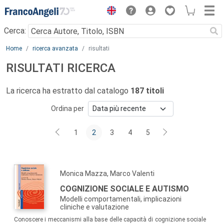
Menu
Cerca:
Main content
Home
ricerca avanzata
risultati
RISULTATI RICERCA
La ricerca ha estratto dal catalogo
187 titoli
Ordina per
1
2
3
4
5
Monica Mazza, Marco Valenti
COGNIZIONE SOCIALE E AUTISMO
Modelli comportamentali, implicazioni
cliniche e valutazione
Conoscere i meccanismi alla base delle capacità di cognizione sociale