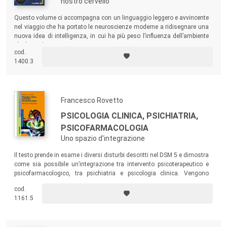
nostro cervello
Questo volume ci accompagna con un linguaggio leggero e avvincente
nel viaggio che ha portato le neuroscienze moderne a ridisegnare una
nuova idea di intelligenza, in cui ha più peso l’influenza dell’ambiente
che la predisposizione genetica.
cod.
1400.3
Francesco Rovetto
PSICOLOGIA CLINICA, PSICHIATRIA,
PSICOFARMACOLOGIA
Uno spazio d'integrazione
Il testo prende in esame i diversi disturbi descritti nel DSM 5 e dimostra
come sia possibile un’integrazione tra intervento psicoterapeutico e
psicofarmacologico, tra psichiatria e psicologia clinica. Vengono
fornite precise indicazioni pratiche, suggerimenti e prospettive per tale
cod.
integrazione, con pochi rimandi teorici e molta pratica clinica.
1161.5