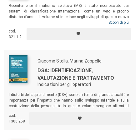
Recentemente il mutismo selettivo (MS) è stato riconosciuto dai
sistemi di classificazione internazionali come un vero e proprio
disturbo d’ansia. Il volume si inserisce negli sviluppi di questo nuovo
corso e affronta un’accurata disamina in merito al quadro
Scopri di più
psicopatologico, psicodiagnostico e terapeutico del MS; presenta i
cod.
percorsi diagnostici e valutativi più adatti all’inquadramento della
321.1.2
sintomatologia mutacica; illustra un’innovativa prospettiva
autonomica, dove si reinterpretano i sintomi cardinali del MS in chiave
neuro-evolutiva e psicofisiologica, per meglio comprendere
l’insorgenza e la persistenza del disturbo.
Giacomo Stella, Marina Zoppello
DSA: IDENTIFICAZIONE,
VALUTAZIONE E TRATTAMENTO
Indicazioni per gli operatori
I disturbi dell’apprendimento (DSA) sono un tema di grande attualità e
importanza per l’impatto che hanno sullo sviluppo infantile e sulla
costruzione della personalità. In questo volume vengono affrontati
con un’ottica nuova, che supera il concetto medicalizzante di patologia
cod.
e si rifà invece a quello più attuale di neurodiversità, cioè una
1305.258
condizione di anomalia di funzionamento che esprime una variante
dello sviluppo tipico.