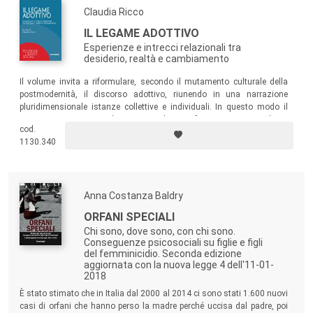
Claudia Ricco
IL LEGAME ADOTTIVO
Esperienze e intrecci relazionali tra
desiderio, realtà e cambiamento
Il volume invita a riformulare, secondo il mutamento culturale della
postmodernità, il discorso adottivo, riunendo in una narrazione
pluridimensionale istanze collettive e individuali. In questo modo il
testo si pone come un dispositivo utile ai professionisti, ma anche ai
cod.
semplici neofiti, per una lettura meditata, capace di apprezzare la
1130.340
ricchezza e la profondità dell’esperienza umana contenuta nel
discorso testuale.
Anna Costanza Baldry
ORFANI SPECIALI
Chi sono, dove sono, con chi sono.
Conseguenze psicosociali su figlie e figli
del femminicidio. Seconda edizione
aggiornata con la nuova legge 4 dell'11-01-
2018
È stato stimato che in Italia dal 2000 al 2014 ci sono stati 1.600 nuovi
casi di orfani che hanno perso la madre perché uccisa dal padre, poi