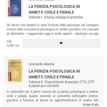
LA PERIZIA PSICOLOGICA IN
AMBITO CIVILE E PENALE
Volume I - Storia, sviluppi e pratiche
Un lavoro che espone le varie funzioni dello psicologo nel variegato
mondo della consulenza psicologica in ambito giuridico. Un manuale
di riferimento – riaggiornato oggi in molti capitoli – destinato sia agli
studenti che devono districarsi nel vasto mondo delle attività
cod.
psicologiche sia ai giovani professionisti come supporto e confronto
1240.1.81
nel loro lavoro peritale.
Leonardo Abazia
LA PERIZIA PSICOLOGICA IN
AMBITO CIVILE E PENALE
Volume II - Esposizione di perizie, CTU, CTP
e pareri pro-veritate
In continuità con il primo volume de
La perizia psicologica in ambito
civile e penale
,
questo secondo si concentra sull’aspetto pratico-
giuridico e fornisce al lettore un approfondimento in merito alla
strutturazione della perizia come strumento concreto attraverso il
Scopri di più