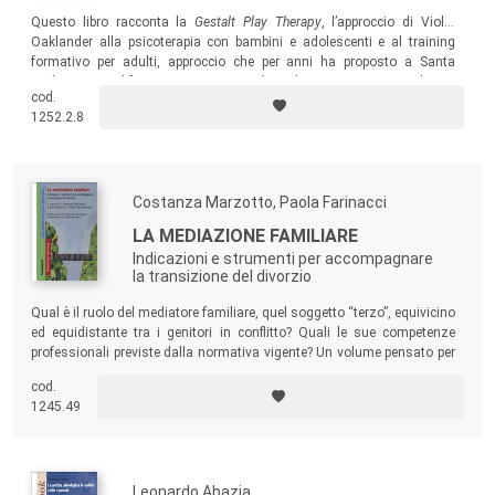
Questo libro racconta la
Gestalt Play Therapy
, l’approccio di Violet
Oaklander alla psicoterapia con bambini e adolescenti e al training
formativo per adulti, approccio che per anni ha proposto a Santa
Barbara, in California. Un testo – già tradotto in coreano, tedesco,
cod.
spagnolo e rumeno – rivolto a chiunque sia interessato al lavoro
1252.2.8
evolutivo in contesti educativi, terapeutici o di sostegno.
Costanza Marzotto, Paola Farinacci
LA MEDIAZIONE FAMILIARE
Indicazioni e strumenti per accompagnare
la transizione del divorzio
Qual è il ruolo del mediatore familiare, quel soggetto “terzo”, equivicino
ed equidistante tra i genitori in conflitto? Quali le sue competenze
professionali previste dalla normativa vigente? Un volume pensato per
la comunità scientifica dei mediatori familiari, degli psicologi della
cod.
famiglia, degli avvocati, dei giudici e degli operatori socio-educativi.
1245.49
Leonardo Abazia