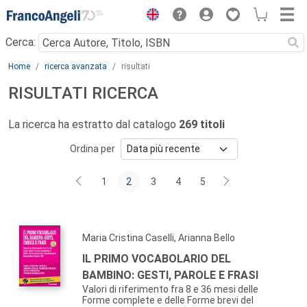
Menu
Cerca:
Main content
Home
ricerca avanzata
risultati
RISULTATI RICERCA
La ricerca ha estratto dal catalogo
269 titoli
Ordina per
1
2
3
4
5
Maria Cristina Caselli, Arianna Bello
IL PRIMO VOCABOLARIO DEL
BAMBINO: GESTI, PAROLE E FRASI
Valori di riferimento fra 8 e 36 mesi delle
Forme complete e delle Forme brevi del