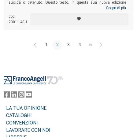
suicida o detenuto. Questo testo, in questa sua nuova edizione
aggiornata in base ai cambiamenti apportati dalla legge del
Scopri di più
11.01.2018, si pone come un aiuto fondamentale per gli operatori della
cod.
giustizia, dei servizi sociali, gli insegnanti, gli studiosi, ma anche le
2001.140.1
nuove famiglie che si occupano di questi “orfani speciali”.
1
2
3
4
5
Footer
LA TUA OPINIONE
CATALOGHI
CONVENZIONI
LAVORARE CON NOI