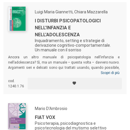
proporre ma anche sollecitare riflessioni critiche, linee di lavoro e
ipotesi di intervento.
Luigi Maria Giannetti, Chiara Mazzarella
I DISTURBI PSICOPATOLOGICI
NELL'INFANZIA E
NELL'ADOLESCENZA
Inquadramento, setting e strategie di
derivazione cognitivo-comportamentale.
Un manuale con il sorriso
Ancora un altro manuale di psicopatologia nell’infanzia e
nell’adolescenza? Sì, ma un manuale – questa volta – davvero nuovo.
Argomenti seri e delicati sono qui trattati usando, quando possibile,
l’ironia e finanche l’allegria. Nella stesura del testo, si è cercato di non
Scopri di più
essere prolissi, di adoperare un linguaggio facile e periodi scorrevoli. Le
cod.
problematiche psicopatologiche più frequenti in bambini e adolescenti
1240.1.76
sono affrontate in maniera approfondita, rubando però sempre qualche
sorriso.
Mario D'Ambrosio
FIAT VOX
Psicoterapia, psicodiagnostica e
psicotecnologia del mutismo selettivo