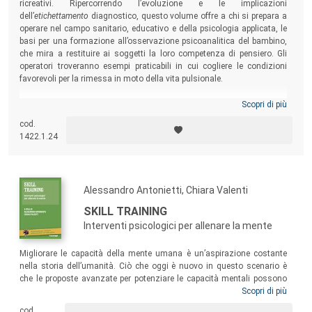
ricreativi. Ripercorrendo l’evoluzione e le implicazioni
dell’
etichettamento
diagnostico, questo volume offre a chi si prepara a
operare nel campo sanitario, educativo e della psicologia applicata, le
basi per una formazione all’osservazione psicoanalitica del bambino,
che mira a restituire ai soggetti la loro competenza di pensiero. Gli
operatori troveranno esempi praticabili in cui cogliere le condizioni
favorevoli per la rimessa in moto della vita pulsionale.
Scopri di più
cod.
1422.1.24
Alessandro Antonietti, Chiara Valenti
SKILL TRAINING
Interventi psicologici per allenare la mente
Migliorare le capacità della mente umana è un’aspirazione costante
nella storia dell’umanità. Ciò che oggi è nuovo in questo scenario è
che le proposte avanzate per potenziare le capacità mentali possono
basarsi sulla conoscenza dei meccanismi psicologici sottesi. Il testo
Scopri di più
si rivolge alle figure professionali che a vario titolo, in ambito psico-
cod.