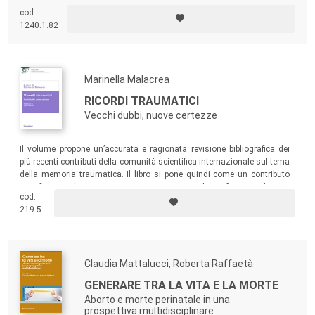
quale il consulente psicologo esprime il proprio sapere. Un manuale di
cod.
riferimento destinato ai giovani professionisti che si avvicinano al
1240.1.82
mondo peritale, ma utile anche per i colleghi più esperti provenienti da
altri ambiti.
Marinella Malacrea
RICORDI TRAUMATICI
Vecchi dubbi, nuove certezze
Il volume propone un’accurata e ragionata revisione bibliografica dei
più recenti contributi della comunità scientifica internazionale sul tema
della memoria traumatica. Il libro si pone quindi come un contributo
significativo di conoscenza innanzitutto per le professioni di cura
cod.
rivolte ai pazienti vittime di traumi complessi, ma anche per chi, con
219.5
competenze psicologiche, si occupa di queste tematiche in ambito
giuridico.
Claudia Mattalucci, Roberta Raffaetà
GENERARE TRA LA VITA E LA MORTE
Aborto e morte perinatale in una
prospettiva multidisciplinare