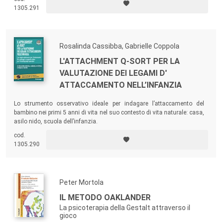
sociale ed educativo, svolgono interventi di empowerment: psicologi,
1305.291
educatori, formatori, operatori dei servizi, riabilitatori.
Rosalinda Cassibba, Gabrielle Coppola
L'ATTACHMENT Q-SORT PER LA
VALUTAZIONE DEI LEGAMI D'
ATTACCAMENTO NELL’INFANZIA
Lo strumento osservativo ideale per indagare l’attaccamento del
bambino nei primi 5 anni di vita nel suo contesto di vita naturale: casa,
asilo nido, scuola dell’infanzia.
cod.
1305.290
Peter Mortola
IL METODO OAKLANDER
La psicoterapia della Gestalt attraverso il
gioco