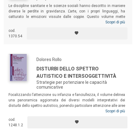
Le discipline sanitarie e le scienze sociali hanno descritto in maniere
diverse le perdite in gravidanza. L’arte, con i propri linguaggi, ha
catturato le emozioni vissute dalle coppie. Questo volume mette
insieme queste diverse prospettive attraverso contributi che riflettono
Scopri di più
sulle perdite perinatali da un punto di vista storico, antropologico,
cod.
medico, psicologico e statistico, rappresentando le esperienze di
1370.54
perdita anche attraverso la poesia e la fotografia.
Dolores Rollo
DISTURBI DELLO SPETTRO
AUTISTICO E INTERSOGGETTIVITÀ
Strategie per potenziare le capacità
comunicative
Focalizzando l’attenzione su infanzia e fanciullezza, il volume delinea
una panoramica aggiornata dei diversi modelli interpretativi dei
disturbi dello spettro autistico, ponendo particolare attenzione alle aree
dell’intersoggettività, intesa non solo come caratteristica peculiare dei
Scopri di più
disturbi ma anche come terreno fertile su cui “seminare” azioni
cod.
educativo-riabilitative. Uno strumento per gli studenti dei corsi di
1248.1.2
laurea in Psicologia, ma anche per le figure professionali coinvolte a
vario titolo nella psicopatologia dello sviluppo, con l’obiettivo di