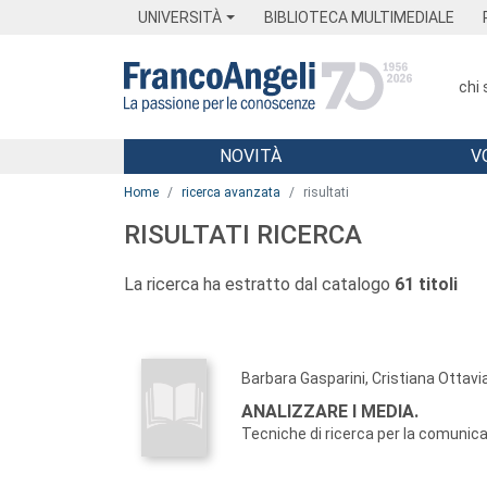
Menu
Main content
Footer
Menu
UNIVERSITÀ
BIBLIOTECA MULTIMEDIALE
chi
NOVITÀ
V
Main content
Home
ricerca avanzata
risultati
RISULTATI RICERCA
La ricerca ha estratto dal catalogo
61 titoli
Barbara Gasparini, Cristiana Ottavi
ANALIZZARE I MEDIA.
Tecniche di ricerca per la comunic