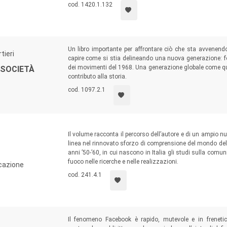
cod. 1420.1.132
Un libro importante per affrontare ciò che sta avvene
tieri
capire come si stia delineando una nuova generazione: f
dei movimenti del 1968. Una generazione globale come quel
 SOCIETÀ
contributo alla storia.
cod. 1097.2.1
Il volume racconta il percorso dell’autore e di un ampio nu
linea nel rinnovato sforzo di comprensione del mondo dell
anni ’50-’60, in cui nascono in Italia gli studi sulla comuni
fuoco nelle ricerche e nelle realizzazioni.
icazione
cod. 241.4.1
Il fenomeno Facebook è rapido, mutevole e in frenetica 