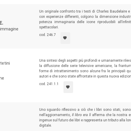
Un originale confronto tra i testi di Charles Baudelaire 
con esperienze differenti, colgono la dimensione industri
potenza immaginaria delle icone riproducibili all’inf
E.
spettacolari.
l'immagine
cod. 246.7
Una sintesi degli aspetti più profondi e umanamente rile
tetini
la diffusione delle serie televisive americane, la fran
forme di intrattenimento sono alcune fra le principali q
autori e che sono state affrontate in questa nuova edizio
one
cod. 241.1.1
Uno sguardo riflessivo a ciò che i libri sono stati, so
nell’aggiornamento,
Il libro era lì
afferma che la nostra es
ingenue sul futuro dei libri e rappresenta un tributo alla
digitale.