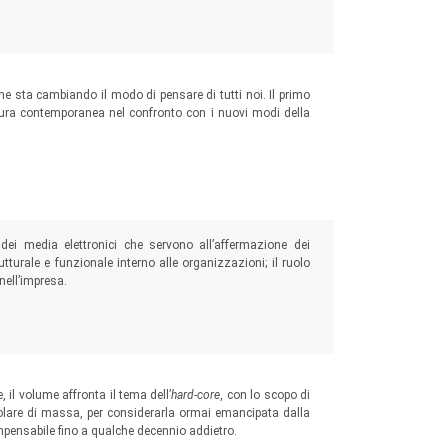
ome sta cambiando il modo di pensare di tutti noi. Il primo
ura contemporanea nel confronto con i nuovi modi della
dei media elettronici che servono all’affermazione dei
utturale e funzionale interno alle organizzazioni; il ruolo
nell’impresa.
il volume affronta il tema dell’
hard-core
, con lo scopo di
polare di massa, per considerarla ormai emancipata dalla
mpensabile fino a qualche decennio addietro.