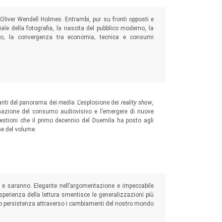
e Oliver Wendell Holmes. Entrambi, pur su fronti opposti e
ale della fotografia, la nascita del pubblico moderno, la
inito, la convergenza tra economia, tecnica e consumi
vanti del panorama dei
media
. L’esplosione dei
reality show
,
tumazione del consumo audiovisivo e l’emergere di nuove
uestioni che il primo decennio del Duemila ha posto agli
ne del volume.
no e saranno. Elegante nell’argomentazione
e impeccabile
perienza della lettura smentisce le generalizzazioni più
 loro persistenza attraverso i cambiamenti del nostro mondo