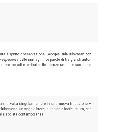
sità e spirito d’osservazione, Georges Didi-Huberman con
ro
esperienza
delle immagini. Le parole di tre grandi autori
ontare metodi e territori delle scienze umane e sociali nel
la prima volta singolarmente e in una nuova traduzione –
luhaniane. Un saggio breve, di rapida e facile lettura, che
della società contemporanea.