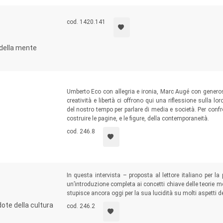
cod. 1420.141
e della mente
Umberto Eco con allegria e ironia, Marc Augé con genero
creatività e libertà ci offrono qui una riflessione sulla lo
del nostro tempo per parlare di media e società. Per confr
costruire le pagine, e le figure, della contemporaneità.
cod. 246.8
In questa intervista – proposta al lettore italiano per 
un’introduzione completa ai concetti chiave delle teorie mc
stupisce ancora oggi per la sua lucidità su molti aspetti 
dote della cultura
cod. 246.2