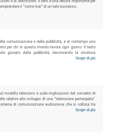
zioni o di descrizioni. Il libro è una lettura importante per
o comprendere il “come mai” di un tale successo.
della comunicazione e della pubblicità, e al contempo uno
to per chi in questo mondo lavora ogni giorno. Il testo
uolo giocato dalla pubblicità, descrivendo la struttura
ando i singoli mezzi pubblicitari, le diverse tipologie, le
Scopri di più
ul modello televisivo e sulle implicazioni del concetto di
le relative allo sviluppo di una “televisione partecipata”.
 sistema di comunicazione audiovisiva che si colloca tra
base e quello del palinsesto. Il testo definisce, quindi, il
Scopri di più
lle nuove televisioni.