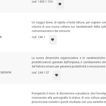
cod. 1420.1.154
Un saggio breve, di rapida e facile lettura, per cogliere c
volume di una nuova collana sui cambiamenti della cult
comunicazione e dei consumi.
ca
cod. 246.1
Le nuove dinamiche organizzative e le caratteristiche 
prodotti/servizi generati dall’impresa; il cambiamento str
del fattore umano per generare produttività e innovazione 
icazione
cod. 244.1.57
Rompendo il muro di discrezione e prudenza che l’avvolge, 
riconoscere alla pornografia lo status di una cultura po
proscrizione sociale e quindi studiarla con una serenità i