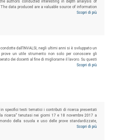
he authors conducted interesting in depth analysis of
. The data produced are a valuable source of information
 interventions in the didactic field, but also to undertake
Scopri di più
i condotte dall’INVALSI, negli ultimi anni si è sviluppato un
e prove un utile strumento non solo per conoscere gli
erato dei docenti al fine di migliorarne il lavoro. Su questi
’interno del III Seminario “I dati INVALSI: uno strumento per
Scopri di più
istico dell’INVALSI ha raccolto nel presente volume.
in specifici testi tematici i contributi di ricerca presentati
 la ricerca” tenutasi nei giorni 17 e 18 novembre 2017 a
a mondo della scuola e uso delle prove standardizzate,
e da esperienze concrete di utilizzo delle prove INVALSI al
Scopri di più
o viene lasciato al punto di vista degli “addetti ai lavori”
i dell’operato dell’Istituto.