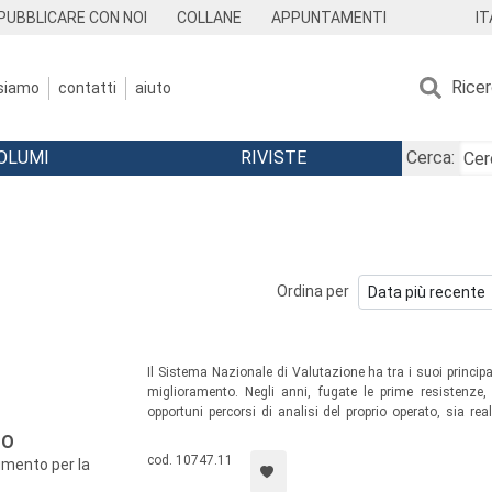
IT
PUBBLICARE CON NOI
COLLANE
APPUNTAMENTI
Rice
 siamo
contatti
aiuto
OLUMI
RIVISTE
Cerca:
Ordina per
Il Sistema Nazionale di Valutazione ha tra i suoi principal
miglioramento. Negli anni, fugate le prime resistenze
opportuni percorsi di analisi del proprio operato, sia re
Seminario, organizzato da alcuni anni dal Servizio Stati
CO
immancabile per coloro che, da diversi punti di vista, ha
cod. 10747.11
rumento per la
ambito didattico o di ricerca empirica, che i dati prodotti d