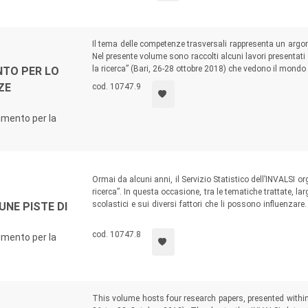
Il tema delle competenze trasversali rappresenta un argome
Nel presente volume sono raccolti alcuni lavori presentati 
la ricerca” (Bari, 26-28 ottobre 2018) che vedono il mondo
NTO PER LO
ZE
cod. 10747.9
rumento per la
Ormai da alcuni anni, il Servizio Statistico dell’INVALSI o
ricerca”. In questa occasione, tra le tematiche trattate, la
scolastici e sui diversi fattori che li possono influenzare. 
UNE PISTE DI
processo molto complesso che coinvolge, oltre agli alunni,
e i territori. A questi temi è dedicato il presente volume 
cod. 10747.8
rumento per la
alla III edizione del Seminario citato, tenutasi a Bari dal 2
This volume hosts four research papers, presented within 