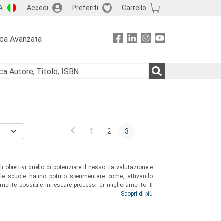
A
Accedi
Preferiti
Carrello
rca Avanzata
1
2
3
i obiettivi quello di potenziare il nesso tra valutazione e
, le scuole hanno potuto sperimentare come, attivando
almente possibile innescare processi di miglioramento. Il
stico dell’INVALSI, è diventato nel tempo un appuntamento
Scopri di più
nno interesse a confrontarsi sulle possibili ricadute, in
all’Istituto possono generare.