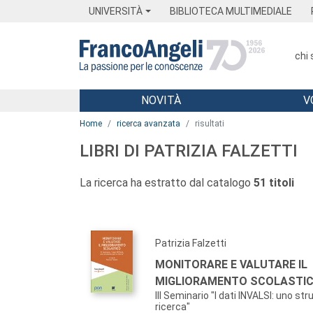
Menu
Main content
Footer
Menu
UNIVERSITÀ
BIBLIOTECA MULTIMEDIALE
chi
NOVITÀ
V
Main content
Home
ricerca avanzata
risultati
LIBRI DI PATRIZIA FALZETTI
La ricerca ha estratto dal catalogo
51 titoli
Patrizia Falzetti
MONITORARE E VALUTARE IL
MIGLIORAMENTO SCOLASTI
III Seminario "I dati INVALSI: uno st
ricerca"