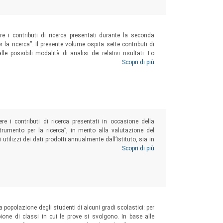
ere i contributi di ricerca presentati durante la seconda
la ricerca”. Il presente volume ospita sette contributi di
le possibili modalità di analisi dei relativi risultati. Lo
nfatti un tema tradizionale, ma in continuo aggiornamento,
Scopri di più
 livelli di apprendimento.
ere i contributi di ricerca presentati in occasione della
rumento per la ricerca”, in merito alla valutazione del
utilizzi dei dati prodotti annualmente dall’Istituto, sia in
a in relazione a eventuali correnti di interpretazione di
Scopri di più
a popolazione degli studenti di alcuni gradi scolastici: per
pione di classi in cui le prove si svolgono. In base alle