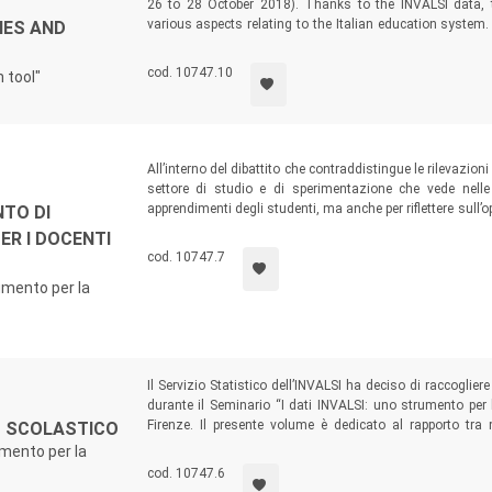
26 to 28 October 2018). Thanks to the INVALSI data, t
various aspects relating to the Italian education system
IES AND
based on which it is possible not only to plan improvement
stimulating paths of educational research.
cod. 10747.10
h tool"
All’interno del dibattito che contraddistingue le rilevazion
settore di studio e di sperimentazione che vede nell
apprendimenti degli studenti, ma anche per riflettere sull’op
NTO DI
temi di ricerca sono incentrati alcuni lavori presentati all
PER I DOCENTI
la ricerca” (Bari, 26-28 ottobre 2018) e che il Servizio Stat
cod. 10747.7
rumento per la
Il Servizio Statistico dell’INVALSI ha deciso di raccogliere 
durante il Seminario “I dati INVALSI: uno strumento per
Firenze. Il presente volume è dedicato al rapporto tr
O SCOLASTICO
tematica indagata attraverso riflessioni e analisi scaturit
umento per la
fine di promuovere il miglioramento scolastico. Largo spazi
cod. 10747.6
del mondo della scuola, che sono tra i principali interlocutor