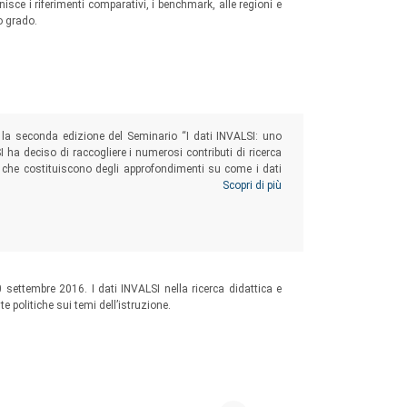
nisce i riferimenti comparativi, i benchmark, alle regioni e
o grado.
 la seconda edizione del Seminario “I dati INVALSI: uno
SI ha deciso di raccogliere i numerosi contributi di ricerca
i, che costituiscono degli approfondimenti su come i dati
rpretazione del mondo scolastico, nelle sue diverse
Scopri di più
0 settembre 2016. I dati INVALSI nella ricerca didattica e
 politiche sui temi dell’istruzione.