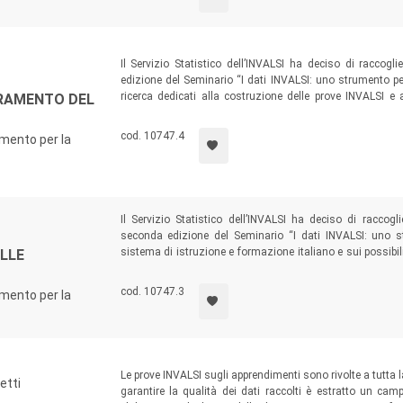
Il Servizio Statistico dell’INVALSI ha deciso di raccogli
edizione del Seminario “I dati INVALSI: uno strumento per 
ricerca dedicati alla costruzione delle prove INVALSI e al
ORAMENTO DEL
sviluppo di metodi e modelli statistici e psicometrici è i
nel dibattito scientifico sulle rilevazioni standardizzate dei
cod. 10747.4
umento per la
Il Servizio Statistico dell’INVALSI ha deciso di raccogli
seconda edizione del Seminario “I dati INVALSI: uno st
sistema di istruzione e formazione italiano e sui possibili 
ELLE
relazione alle applicazioni nel mondo della didattica, si
fenomeni complessi come quello educativo.
cod. 10747.3
umento per la
Le prove INVALSI sugli apprendimenti sono rivolte a tutta l
etti
garantire la qualità dei dati raccolti è estratto un cam