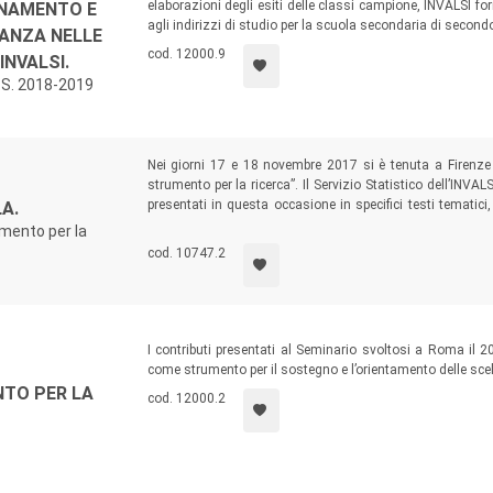
elaborazioni degli esiti delle classi campione, INVALSI for
ONAMENTO E
agli indirizzi di studio per la scuola secondaria di second
ANZA NELLE
cod. 12000.9
INVALSI.
A.S. 2018-2019
Nei giorni 17 e 18 novembre 2017 si è tenuta a Firenze
strumento per la ricerca”. Il Servizio Statistico dell’INVAL
presentati in questa occasione in specifici testi tematic
A.
INVALSI possano contribuire ad approfondire l’inte
umento per la
sfaccettature.
cod. 10747.2
I contributi presentati al Seminario svoltosi a Roma il 2
come strumento per il sostegno e l’orientamento delle scelte
NTO PER LA
cod. 12000.2