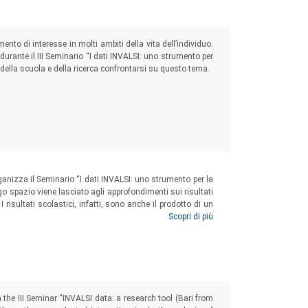
nto di interesse in molti ambiti della vita dell’individuo.
durante il III Seminario “I dati INVALSI: uno strumento per
 della scuola e della ricerca confrontarsi su questo tema.
rganizza il Seminario “I dati INVALSI: uno strumento per la
rgo spazio viene lasciato agli approfondimenti sui risultati
I risultati scolastici, infatti, sono anche il prodotto di un
 anche le loro famiglie, le scuole, la comunità scolastica
Scopri di più
che raccoglie alcune ricerche di approfondimento presentate
6 al 28 ottobre 2018.
the III Seminar “INVALSI data: a research tool (Bari from