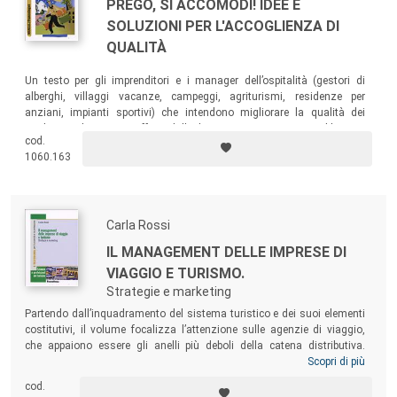
PREGO, SI ACCOMODI! IDEE E
SOLUZIONI PER L'ACCOGLIENZA DI
QUALITÀ
Un testo per gli imprenditori e i manager dell’ospitalità (gestori di
alberghi, villaggi vacanze, campeggi, agriturismi, residenze per
anziani, impianti sportivi) che intendono migliorare la qualità dei
prodotti e dei servizi offerti dalla loro organizzazione. Un libro per
cod.
arricchire gli orizzonti culturali e le competenze necessarie per meglio
1060.163
gestire le organizzazioni, creando benessere per la clientela e valore
aggiunto per l’impresa.
Carla Rossi
IL MANAGEMENT DELLE IMPRESE DI
VIAGGIO E TURISMO.
Strategie e marketing
Partendo dall’inquadramento del sistema turistico e dei suoi elementi
costitutivi, il volume focalizza l’attenzione sulle agenzie di viaggio,
che appaiono essere gli anelli più deboli della catena distributiva.
L’analisi fotografa la situazione attuale e delinea il futuro possibile,
Scopri di più
evidenziando i cambiamenti che devono essere affrontati per innalzare
cod.
la qualità dell’offerta, recuperando autonomia e potere contrattuale