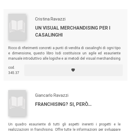
Cristina Ravazzi
UN VISUAL MERCHANDISING PER I
CASALINGHI
Ricco di riferimenti concreti a punti di vendita di casalinghi di ogni tipo
e dimensione, questo libro Isdi costituisce un agile ed esauriente
manuale introduttivo alle logiche e ai metodi del visual merchandising
in questo settore, che interessa non solo gli operatori commerciali più
cod.
attenti, ma anche i produttori più orientati al mercato.
345.37
Giancarlo Ravazzi
FRANCHISING? SI, PERÒ...
Un quadro esauriente di tutti gli aspetti inerenti i progetti e le
realizzazioni in franchising. Offre tutte le informazioni per sviluppare