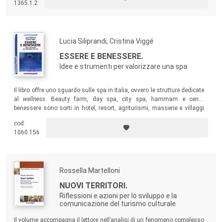
1365.1.2
all’interno della filiera turistica.
Lucia Siliprandi, Cristina Viggé
ESSERE E BENESSERE.
Idee e strumenti per valorizzare una spa
Il libro offre uno sguardo sulle spa in Italia, ovvero le strutture dedicate
al
wellness
. Beauty farm, day spa, city spa, hammam e centri
benessere sono sorti in hotel, resort, agriturismi, masserie e villaggi
turistici. Il volume fornisce numerosi esempi, case history,
cod.
approfondimenti e suggerimenti, nella consapevolezza che lo sviluppo
1060.156
di una spa può far da volano allo sviluppo di un intero territorio.
Rossella Martelloni
NUOVI TERRITORI.
Riflessioni e azioni per lo sviluppo e la
comunicazione del turismo culturale
Il volume accompagna il lettore nell’analisi di un fenomeno complesso