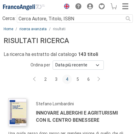
Menu
Cerca:
Main content
Home
ricerca avanzata
risultati
RISULTATI RICERCA
La ricerca ha estratto dal catalogo
143 titoli
Ordina per
2
3
4
5
6
Stefano Lombardini
INNOVARE ALBERGHI E AGRITURISMI
CON IL CENTRO BENESSERE
Una guida passo dopo passo per prendere visione di quello che gli