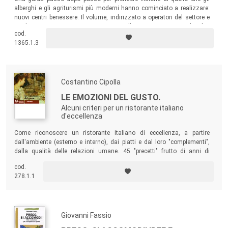
alberghi e gli agriturismi più moderni hanno cominciato a realizzare:
nuovi centri benessere. Il volume, indirizzato a operatori del settore e
studenti, presenta i criteri per progettare l’investimento, con un’analisi
cod.
dei fattori critici, dei costi e della redditività attesa.
1365.1.3
Costantino Cipolla
LE EMOZIONI DEL GUSTO.
Alcuni criteri per un ristorante italiano
d'eccellenza
Come riconoscere un ristorante italiano di eccellenza, a partire
dall'ambiente (esterno e interno), dai piatti e dal loro "complementi",
dalla qualità delle relazioni umane. 45 "precetti" frutto di anni di
riflessioni ed osservazione condivisa con i più grandi maestri di sala e
cod.
di cucina, come quelli della Associazione Le Soste.
278.1.1
Giovanni Fassio