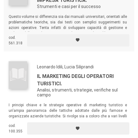
IMPRESA TURISTICA.
Strumenti e casi per il successo
Questo volume si differenzia sia dai manuali universitari, orientati alle
problematiche teoriche, sia dai testi con semplici suggerimenti su
azioni operative. Tenta infatti di sviluppare capacità di gestione e
sviluppo delle piccole imprese turistiche a partire da problemi concreti,
cod.
considerati in tutti gli aspetti importanti.
561.318
Leonardo Idili, Lucia Siliprandi
IL MARKETING DEGLI OPERATORI
TURISTICI.
Analisi, strumenti, strategie, verifiche sul
campo
I principi chiave e le strategie operative di marketing turistico e
un'ampia panoramica delle tattiche adottate dalle più famose e
organizzate aziende turistiche. Si rivolge sia a coloro che a vari livelli
si occupano di marketing turistico (tour operator, agenzie dettaglianti,
cod.
ricettivisti, vettori, aziende di promozione pubblica, ecc.), sia a quanti
100.355
si preparano a diventare futuri operatori.