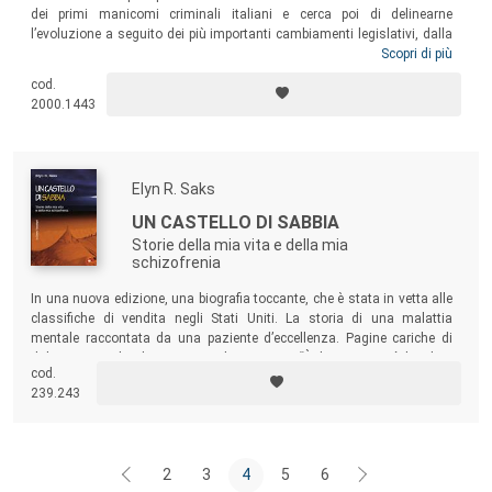
dei primi manicomi criminali italiani e cerca poi di delinearne
l’evoluzione a seguito dei più importanti cambiamenti legislativi, dalla
legge Giolitti al Codice Rocco, fino ai più recenti provvedimenti del 2012
Scopri di più
e del 2014. Un testo per professionisti della psichiatria e delle materie
cod.
giuridiche oltre che per gli storici e tutti coloro che, in questa fase di
2000.1443
radicale cambiamento, desiderano approfondire la storia di questa
istituzione.
Elyn R. Saks
UN CASTELLO DI SABBIA
Storie della mia vita e della mia
schizofrenia
In una nuova edizione, una biografia toccante, che è stata in vetta alle
classifiche di vendita negli Stati Uniti. La storia di una malattia
mentale raccontata da una paziente d’eccellenza. Pagine cariche di
dolore ma anche di coraggio e di speranza. “È il racconto più lucido e
cod.
positivo sulla schizofrenia che abbia mai letto”, ne ha detto Oliver
239.243
Sacks, autore de
L’uomo che scambiò sua moglie per un cappello
.
2
3
4
5
6