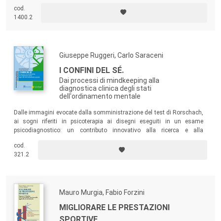
destinate a bloccare e a ostacolare il normale sviluppo emotivo,
cod.
personale e sociale dell’individuo? Un testo pieno di racconti e
1400.2
aneddoti, ma anche di suggerimenti concreti.
Giuseppe Ruggeri, Carlo Saraceni
I CONFINI DEL SÉ.
Dai processi di mindkeeping alla
diagnostica clinica degli stati
dell'ordinamento mentale
Dalle immagini evocate dalla somministrazione del test di Rorschach,
ai sogni riferiti in psicoterapia ai disegni eseguiti in un esame
psicodiagnostico: un contributo innovativo alla ricerca e alla
diagnostica clinica degli stati dell’ordinamento mentale frutto di studi
cod.
empirici e clinici.
321.2
Mauro Murgia, Fabio Forzini
MIGLIORARE LE PRESTAZIONI
SPORTIVE