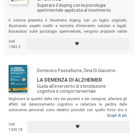
Superare il doping con la psicologia
sperimentale applicata al movimento
Il volume presenta il fenomeno doping con un taglio originale,
illustrando aspetti inediti e tecniche d’intervento salutari e legali.
Basandosi sulla psicologia sperimentale, vengono proposte valide
alternative al doping, in grado di ottimizzare la prestazione nel rispetto
cod.
della salute e dell’etica sportiva. Uno strumento pratico per operatori
1382.3
sportivi, atleti e psicologi.
Domenico Passafiume, Dina Di Giacomo
LA DEMENZA DI ALZHEIMER
Guida all'intervento di stimolazione
cognitiva e comportamentale
Migliorare la qualità della vita dei pazienti e dei caregiver, alleviare gli
effetti del deterioramento cognitivo e rallentare la perdita delle
autonomie personali sono obiettivi possibili con quello forse che è
l’unico intervento su cui contare: la riabilitazione e la stimolazione
Scopri di più
cognitiva. Gli autori di questo volume esaminano e illustrano le
cod.
metodiche di riabilitazione studiate e proposte per contrastare il
1305.78
decadimento mentale e presentare un
Protocollo di stimolazione
cognitivo-comportamentale
.