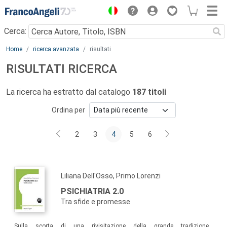
Menu
Cerca:
Main content
Home
ricerca avanzata
risultati
RISULTATI RICERCA
La ricerca ha estratto dal catalogo
187 titoli
Ordina per
2
3
4
5
6
Liliana Dell'Osso, Primo Lorenzi
PSICHIATRIA 2.0
Tra sfide e promesse
Sulla scorta di una rivisitazione della grande tradizione