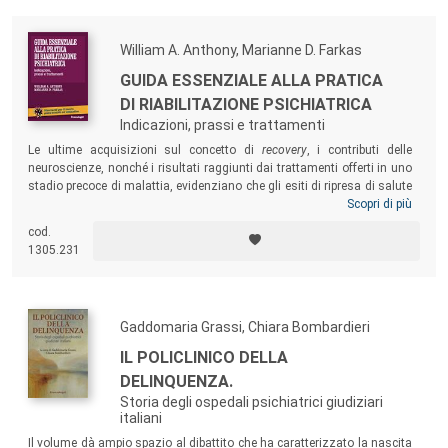
William A. Anthony, Marianne D. Farkas
GUIDA ESSENZIALE ALLA PRATICA
DI RIABILITAZIONE PSICHIATRICA
Indicazioni, prassi e trattamenti
Le ultime acquisizioni sul concetto di
recovery
, i contributi delle
neuroscienze, nonché i risultati raggiunti dai trattamenti offerti in uno
stadio precoce di malattia, evidenziano che gli esiti di ripresa di salute
mentale si declinano sia nella dimensione biologica che in quella
Scopri di più
funzionale e psicologica. All’interno di tale nuova prospettiva, aiutare i
cod.
pazienti a ri-guadagnare validi ruoli sociali deve diventare la visione
1305.231
principale dei sistemi dei Servizi di salute mentale, dando assoluta
importanza al processo riabilitativo.
Gaddomaria Grassi, Chiara Bombardieri
IL POLICLINICO DELLA
DELINQUENZA.
Storia degli ospedali psichiatrici giudiziari
italiani
Il volume dà ampio spazio al dibattito che ha caratterizzato la nascita