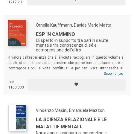
1217.2.1
Ornella Kauffmann, Davide Mario Motto
ESP IN CAMMINO
L'Esperto in supporto tra pari in salute
mentale tra conoscenza di sé e
comprensione dell'altro
Il valore dell’esperienza che si è voluta raccogliere in questo volume è
quello di una prassi e di un pensiero che permettono di abbandonare le
contrapposizioni, a volte conflittuali e per certi versi intrinseche ai
diversi sguardi, tra “curati” e “curanti”. Queste contrapposizioni
Scopri di più
vengono superate in una “terra di mezzo” in cui utenti esperti ed
cod.
operatori mantengono il proprio sapere, in virtù di una scelta tecnica ed
1130.333
etica e di un’attitudine all’integrazione dei saperi anche esperienziali, di
obiettivi e responsabilità.
Vincenzo Masini, Emanuela Mazzoni
LA SCIENZA RELAZIONALE E LE
MALATTIE MENTALI.
Narrazioni di psichiatria, counseling e