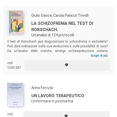
Giulio Gasca, Carola Palazzi Trivelli
LA SCHIZOFRENIA NEL TEST DI
RORSCHACH.
Un'analisi di 124 protocolli
Il test di Rorschach può diagnosticare la schizofrenia o escluderla?
Può dare indicazioni sulla sua evoluzione e sulle possibilità di cura?
Da un’analisi delle ricerche, emerge un’interpretazione unitaria
dell’essenza sottostante alle molteplici forme del
Scopri di più
disturbo
schizofrenico
: l’impossibilità di stabilire cosa, in una data situazione,
cod.
sia rilevante e pertinente
.
Il Rorschach ci permette di entrare dentro il
1250.287
funzionamento di una mente schizofrenica cogliendone tutte le
sfaccettature.
Anna Ferruta
UN LAVORO TERAPEUTICO
L'infermiere in psichiatria
cod.