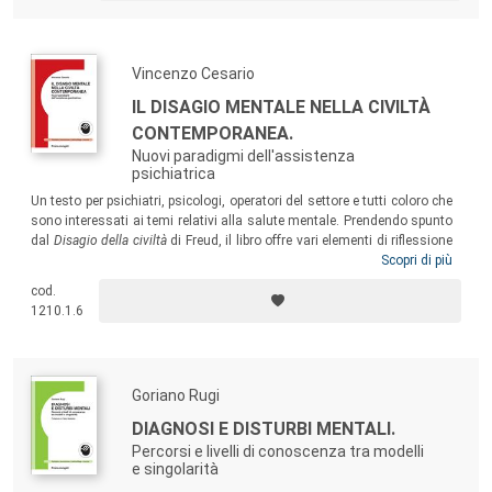
Vincenzo Cesario
IL DISAGIO MENTALE NELLA CIVILTÀ
CONTEMPORANEA.
Nuovi paradigmi dell'assistenza
psichiatrica
Un testo per psichiatri, psicologi, operatori del settore e tutti coloro che
sono interessati ai temi relativi alla salute mentale. Prendendo spunto
dal
Disagio della civiltà
di Freud, il libro offre vari elementi di riflessione
sui principali aspetti di criticità che caratterizzano il mondo
Scopri di più
contemporaneo e sulle nuove modalità di espressione del disagio
cod.
mentale che si incontrano nel lavoro quotidiano all’interno dei servizi
1210.1.6
di assistenza psichiatrica.
Goriano Rugi
DIAGNOSI E DISTURBI MENTALI.
Percorsi e livelli di conoscenza tra modelli
e singolarità