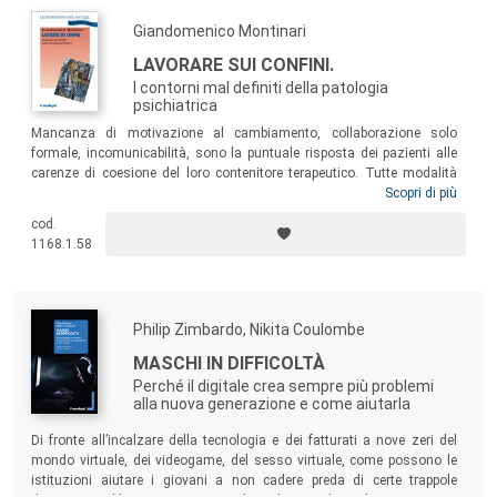
Giandomenico Montinari
LAVORARE SUI CONFINI.
I contorni mal definiti della patologia
psichiatrica
Mancanza di motivazione al cambiamento, collaborazione solo
formale, incomunicabilità, sono la puntuale risposta dei pazienti alle
carenze di coesione del loro contenitore terapeutico. Tutte modalità
espressive e comportamentali che, se lette e capite in maniera
Scopri di più
adeguata, contengono in sé le indicazioni per la messa in atto di
cod.
interventi correttivi, talvolta determinanti. Grazie alla sua lunga
1168.1.58
esperienza specifica, l’Autore affronta queste tematiche e propone
molti punti di vista inediti e numerosi suggerimenti operativi.
Philip Zimbardo, Nikita Coulombe
MASCHI IN DIFFICOLTÀ
Perché il digitale crea sempre più problemi
alla nuova generazione e come aiutarla
Di fronte all’incalzare della tecnologia e dei fatturati a nove zeri del
mondo virtuale, dei videogame, del sesso virtuale, come possono le
istituzioni aiutare i giovani a non cadere preda di certe trappole