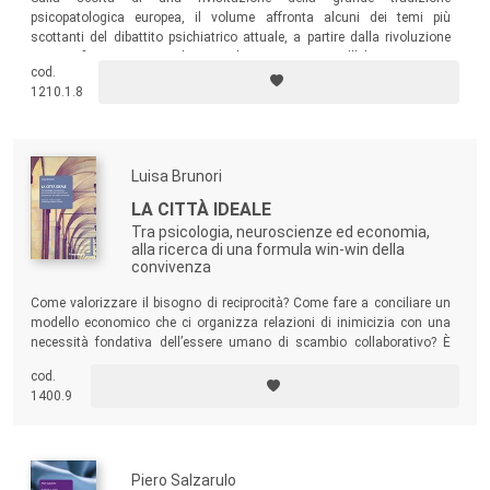
psicopatologica europea, il volume affronta alcuni dei temi più
scottanti del dibattito psichiatrico attuale, a partire dalla rivoluzione
nosografica in corso, solo parzialmente recepita nell’ultima versione
cod.
del DSM.
1210.1.8
Luisa Brunori
LA CITTÀ IDEALE
Tra psicologia, neuroscienze ed economia,
alla ricerca di una formula win-win della
convivenza
Come valorizzare il bisogno di reciprocità? Come fare a conciliare un
modello economico che ci organizza relazioni di inimicizia con una
necessità fondativa dell’essere umano di scambio collaborativo? È
questa la sfida che lancia il volume: cercare di trasformare un
cod.
profondo desiderio di umana convivenza in una speranza che
1400.9
qualcosa si possa realizzare.
Piero Salzarulo