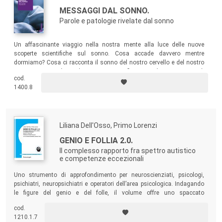
MESSAGGI DAL SONNO.
Parole e patologie rivelate dal sonno
Un affascinante viaggio nella nostra mente alla luce delle nuove
scoperte scientifiche sul sonno. Cosa accade davvero mentre
dormiamo? Cosa ci racconta il sonno del nostro cervello e del nostro
organismo? Quali patologie possono influenzare il sonno? E quali
cod.
segnalano proprio nel sonno la loro presenza?
1400.8
Liliana Dell'Osso, Primo Lorenzi
GENIO E FOLLIA 2.0.
Il complesso rapporto fra spettro autistico
e competenze eccezionali
Uno strumento di approfondimento per neuroscienziati, psicologi,
psichiatri, neuropsichiatri e operatori dell’area psicologica. Indagando
le figure del genio e del folle, il volume offre uno spaccato
sull’eccezionalità umana, su quelle esistenze “al margine” ove si
cod.
trovano concentrati, talvolta anche contemporaneamente, i vertici e gli
1210.1.7
abissi del nostro esistere.