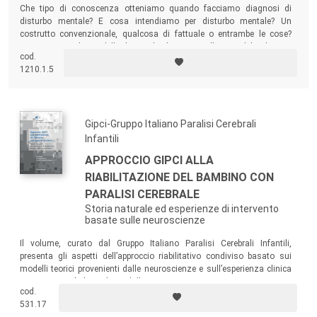
Che tipo di conoscenza otteniamo quando facciamo diagnosi di
disturbo mentale? E cosa intendiamo per disturbo mentale? Un
costrutto convenzionale, qualcosa di fattuale o entrambe le cose?
Queste sono alcune delle domande che si pone l’autore del volume e
cod.
che coinvolgono non solo gli addetti ai lavori, ma tutti coloro
1210.1.5
interessati al problema della salute mentale.
Gipci-Gruppo Italiano Paralisi Cerebrali
Infantili
APPROCCIO GIPCI ALLA
RIABILITAZIONE DEL BAMBINO CON
PARALISI CEREBRALE
Storia naturale ed esperienze di intervento
basate sulle neuroscienze
Il volume, curato dal Gruppo Italiano Paralisi Cerebrali Infantili,
presenta gli aspetti dell’approccio riabilitativo condiviso basato sui
modelli teorici provenienti dalle neuroscienze e sull’esperienza clinica
maturata in più di vent’anni dalla sua nascita.
cod.
531.17