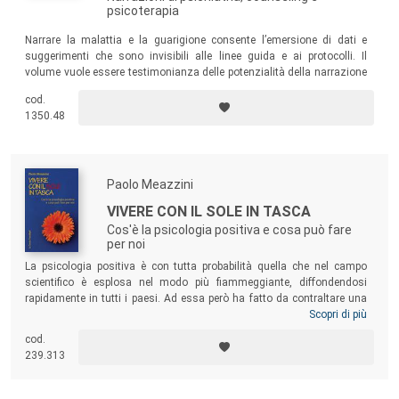
psicoterapia
Narrare la malattia e la guarigione consente l’emersione di dati e
suggerimenti che sono invisibili alle linee guida e ai protocolli. Il
volume vuole essere testimonianza delle potenzialità della narrazione
nel contesto della malattia mentale, partendo dai racconti di chi cura,
cod.
dalla loro filosofia di riferimento, dalla loro personalità e, soprattutto,
1350.48
dal rapporto con alcuni tipi di pazienti per loro elettivi.
Paolo Meazzini
VIVERE CON IL SOLE IN TASCA
Cos'è la psicologia positiva e cosa può fare
per noi
La psicologia positiva è con tutta probabilità quella che nel campo
scientifico è esplosa nel modo più fiammeggiante, diffondendosi
rapidamente in tutti i paesi. Ad essa però ha fatto da contraltare una
divulgazione di basso livello. Questa guida non promette tesori di
Scopri di più
saggezza a palate, ma informazioni serie per condurre una vita più
cod.
soddisfacente. Sicuramente imparerete degli strumenti atti a rendere la
239.313
vostra esistenza un percorso più soddisfacente.