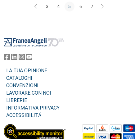
3
4
5
6
7
Footer
LA TUA OPINIONE
CATALOGHI
CONVENZIONI
LAVORARE CON NOI
LIBRERIE
INFORMATIVA PRIVACY
ACCESSIBILITÁ