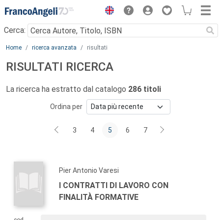
Menu
Cerca:
Main content
Home
ricerca avanzata
risultati
RISULTATI RICERCA
La ricerca ha estratto dal catalogo
286 titoli
Ordina per
3
4
5
6
7
Pier Antonio Varesi
I CONTRATTI DI LAVORO CON
FINALITÀ FORMATIVE