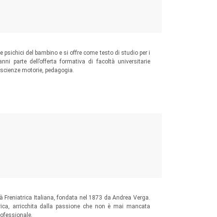
e psichici del bambino e si offre come testo di studio per i
anni parte dell’offerta formativa di facoltà universitarie
 scienze motorie, pedagogia.
età Freniatrica Italiana, fondata nel 1873 da Andrea Verga.
rica, arricchita dalla passione che non è mai mancata
rofessionale.