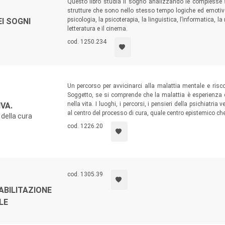
Questo libro studia il sogno analizzando le complesse s
strutture che sono nello stesso tempo logiche ed emotive.
psicologia, la psicoterapia, la linguistica, l’informatica, la
EI SOGNI
letteratura e il cinema.
cod. 1250.234
Un percorso per avvicinarci alla malattia mentale e riscop
Soggetto, se si comprende che la malattia è esperienza 
nella vita. I luoghi, i percorsi, i pensieri della psichiatri
VA.
al centro del processo di cura, quale centro epistemico che
 della cura
cod. 1226.20
cod. 1305.39
ABILITAZIONE
LE