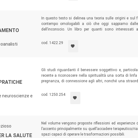
In questo testo si delinea una teoria sulle origini e sul
contempo omologabili a ciò che oggi sappiamo dalle
dell’inconscio. Un libro per quanti sono interessati
NAMENTO
psicoanalisti, psicologi, studenti di psicologia, operatori d
ricercatori di neuroscienze.
cod. 1422.29
coanalisti
Gli studi riguardanti il benessere soggettivo e, particol
recente a riconoscere nella spiritualità una sorta di linf
pregnanza, di connessione agli altri, nonché una straordin
 PRATICHE
contributi che alcuni autori, provenienti da ambiti discipl
neuroscienze) hanno voluto offrire a questa riflessione.
cod. 1250.254
lle neuroscienze e
Nel volume vengono proposte riflessioni ed esperienze da
ezioso
l’accento principalmente su quell’accadere terapeutico/riab
spazi capaci di operare le trasformazioni possibili.
ER LA SALUTE