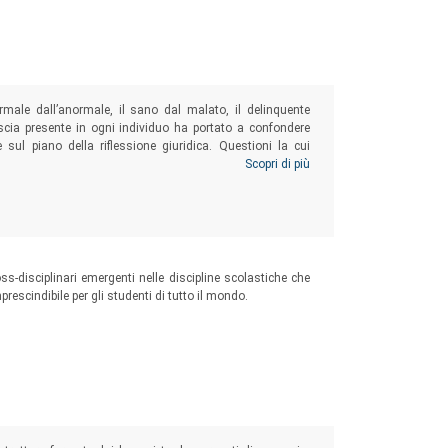
male dall’anormale, il sano dal malato, il delinquente
cia presente in ogni individuo ha portato a confondere
sul piano della riflessione giuridica. Questioni la cui
alle neuroscienze sul piano del diritto, non sembra ancora
Scopri di più
oss-disciplinari emergenti nelle discipline scolastiche che
escindibile per gli studenti di tutto il mondo.