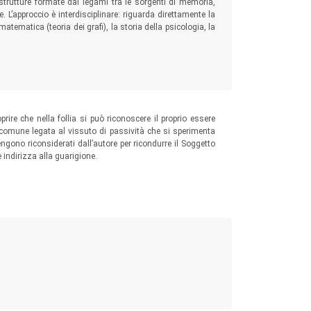
trutture formate dai legami tra le sorgenti di memoria,
 L’approccio è interdisciplinare: riguarda direttamente la
 matematica (teoria dei grafi), la storia della psicologia, la
rire che nella follia si può riconoscere il proprio essere
comune legata al vissuto di passività che si sperimenta
a vengono riconsiderati dall’autore per ricondurre il Soggetto
 indirizza alla guarigione.