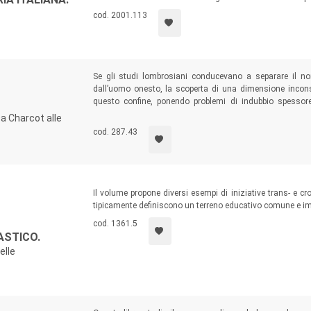
cod. 2001.113
Se gli studi lombrosiani conducevano a separare il nor
dall’uomo onesto, la scoperta di una dimensione incons
questo confine, ponendo problemi di indubbio spessore 
soluzione, a giudicare dall’attuale dibattito innescato d
Da Charcot alle
oggi a portata di mano.
cod. 287.43
Il volume propone diversi esempi di iniziative trans- e cr
tipicamente definiscono un terreno educativo comune e impr
cod. 1361.5
ASTICO.
elle