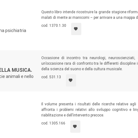
Questo libro intende ricostruire la grande stagione riform
malati di mente ai manicomi – per arrivare a una mappa del
cod. 1370.1.30
na psichiatria
Occasione di incontro tra neurologi, neuroscienziati, 
un’occasione rara di confronto tra le differenti disciplin
della scienza del suono e della cultura musicale.
ELLA MUSICA.
ie animali e nello
cod. 531.13
Il volume presenta i risultati delle ricerche relative ag
affronta i problemi relativi allo sviluppo cognitivo e li
riabilitazione e dell’intervento precoce.
cod. 1305.166