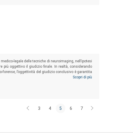
o medico-legale delle tecniche di neuroimaging, nell’ipotesi
e più oggettivo il giudizio finale. In realtà, considerando
ico-forense, l’oggettività del giudizio conclusivo è garantita
legale, cioè di quella procedura conoscitiva tanto più
Scopri di più
uisizioni tecniche ai costrutti normativi di riferimento.
3
4
5
6
7