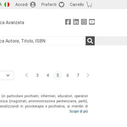
A
Accedi
Preferiti
Carrello
rca Avanzata
3
4
5
6
7
(in particolare psichiatri, infermieri, educatori, operatori
tizia (magistrati, amministrazione penitenziaria, periti),
cializzandi in psicoterapia e psichiatria, ai membri di
le e percorsi giudiziari nel facilitare nuovi percorsi nel
Scopri di più
eato.