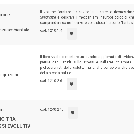
Il volume fornisce indicazioni sul corretto riconosci
arone
Syndrome
e descrive i meccanismi neuropsicologici ch
comprendere come il cervello costruisca il proprio “fantasm
enza ambientale
cod. 1210.1.4
Il libro vuole presentare un quadro aggiornato di eviden
partire dagli studi sullo stress e nell’area chiamata
professionisti della salute, ma anche per coloro che de
della propria salute.
ntegrazione
cod. 1210.2.6
ini
cod. 1240.275
NO TRA
SSI EVOLUTIVI