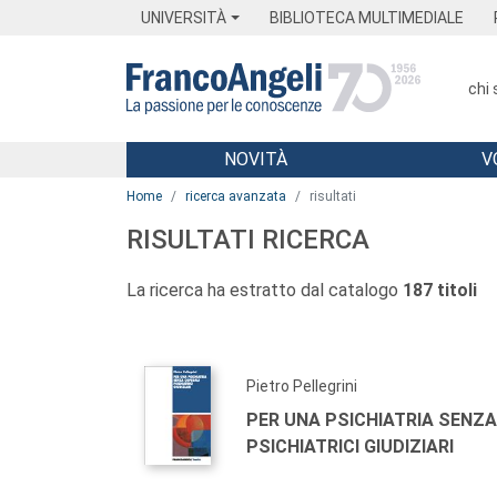
Menu
Main content
Footer
Menu
UNIVERSITÀ
BIBLIOTECA MULTIMEDIALE
chi
NOVITÀ
V
Main content
Home
ricerca avanzata
risultati
RISULTATI RICERCA
La ricerca ha estratto dal catalogo
187 titoli
Pietro Pellegrini
PER UNA PSICHIATRIA SENZ
PSICHIATRICI GIUDIZIARI