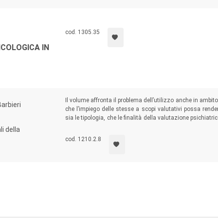
cod. 1305.35
ICOLOGICA IN
Il volume affronta il problema dell’utilizzo anche in ambit
arbieri
che l’impiego delle stesse a scopi valutativi possa render
sia le tipologia, che le finalità della valutazione psichiatr
dalla corretta applicazione della metodologia medico-
li della
scientifica, quanto più rigorosa nella correlazione delle acq
cod. 1210.2.8