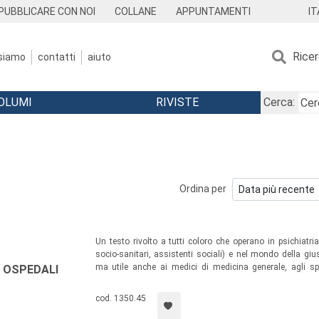
IT
PUBBLICARE CON NOI
COLLANE
APPUNTAMENTI
Rice
 siamo
contatti
aiuto
OLUMI
RIVISTE
Cerca:
Ordina per
Un testo rivolto a tutti coloro che operano in psichiatria 
socio-sanitari, assistenti sociali) e nel mondo della gius
ma utile anche ai medici di medicina generale, agli spe
A OSPEDALI
cooperative e associazioni che si occupano di salute menta
lavoro di cura con soggetti con disturbi mentali autori di r
cod. 1350.45