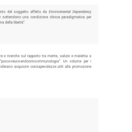
mento del soggetto affetto da
Environmental Dependency
e sottendono una condizione clinica paradigmatica per
a della libertà”.
ze e ricerche sul rapporto tra mente, salute e malattia a
 “psico-neuro-endocrino-immunologia”. Un volume per i
siderano acquisire consapevolezze utili alla promozione