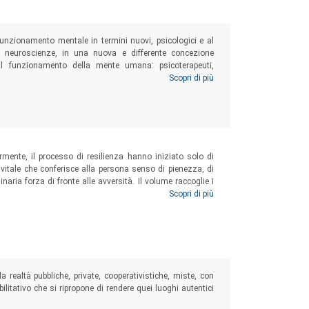
 funzionamento mentale in termini nuovi, psicologici e al
 neuroscienze, in una nuova e differente concezione
 al funzionamento della mente umana: psicoterapeuti,
ella salute mentale, psichiatri, operatori sociali, sociologi,
Scopri di più
armente, il processo di resilienza hanno iniziato solo di
a vitale che conferisce alla persona senso di pienezza, di
aria forza di fronte alle avversità. Il volume raccoglie i
inari diversi (psicologia, psichiatria, filosofia, teologia,
Scopri di più
 realtà pubbliche, private, cooperativistiche, miste, con
ilitativo che si ripropone di rendere quei luoghi autentici