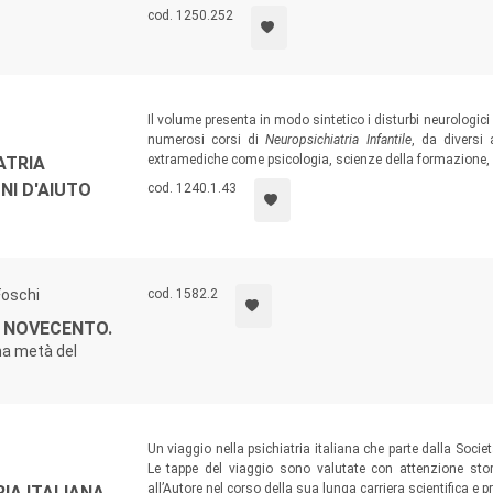
cod. 1250.252
Il volume presenta in modo sintetico i disturbi neurologici 
numerosi corsi di
Neuropsichiatria Infantile
, da diversi 
extramediche come psicologia, scienze della formazione,
ATRIA
NI D'AIUTO
cod. 1240.1.43
Foschi
cod. 1582.2
L NOVECENTO.
ma metà del
Un viaggio nella psichiatria italiana che parte dalla Soci
Le tappe del viaggio sono valutate con attenzione sto
all’Autore nel corso della sua lunga carriera scientifica e p
IA ITALIANA.