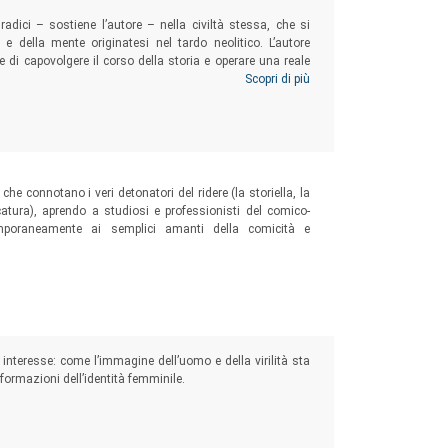
radici – sostiene l’autore – nella civiltà stessa, che si
à e della mente originatesi nel tardo neolitico. L’autore
e di capovolgere il corso della storia e operare una reale
propone un modello educativo alternativo che promuova lo
Scopri di più
capace di cooperare a una necessaria evoluzione sociale.
sica e filosofia. Attualmente si dedica alla formazione
he connotano i veri detonatori del ridere (la storiella, la
icatura), aprendo a studiosi e professionisti del comico-
emporaneamente ai semplici amanti della comicità e
interesse: come l’immagine dell’uomo e della virilità sta
ormazioni dell’identità femminile.