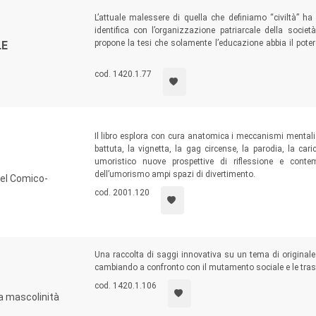
L’attuale malessere di quella che definiamo “civiltà” ha 
identifica con l’organizzazione patriarcale della societ
propone la tesi che solamente l’educazione abbia il poter
LE
trasformazione. Sulla base di questa convinzione, egli 
sviluppo psico-spirituale dell’individuo e che lo renda 
cod. 1420.1.77
Claudio Naranjo
ha studiato medicina, psichiatria, mu
transpersonale e integrativa di psicoterapeuti e maestri.
Il libro esplora con cura anatomica i meccanismi mentali c
battuta, la vignetta, la gag circense, la parodia, la car
umoristico nuove prospettive di riflessione e cont
dell’umorismo ampi spazi di divertimento.
del Comico-
cod. 2001.120
Una raccolta di saggi innovativa su un tema di originale 
cambiando a confronto con il mutamento sociale e le trasf
cod. 1420.1.106
la mascolinità