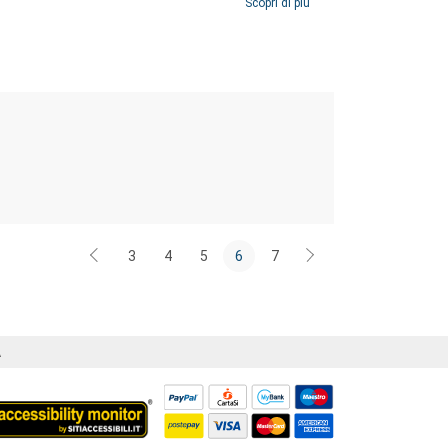
e e alle loro azioni possono ora contare su uno strumento
Scopri di più
h Carolina
).
3
4
5
6
7
Á