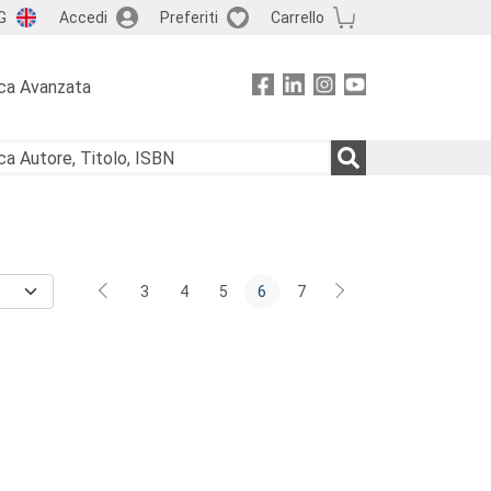
G
Accedi
Preferiti
Carrello
ca Avanzata
3
4
5
6
7