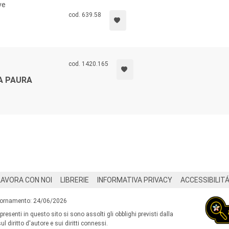
attivisti che cercano di dare un senso alle loro ricerch
ve
davvero eccellente” (
Lawrence Glickman
,
University of Sout
cod. 639.58
cod. 1420.165
LA PAURA
LAVORA CON NOI
LIBRERIE
INFORMATIVA PRIVACY
ACCESSIBILIT
iornamento: 24/06/2026
 presenti in questo sito si sono assolti gli obblighi previsti dalla
l diritto d'autore e sui diritti connessi.