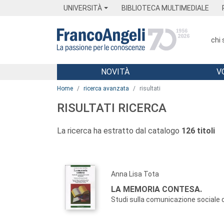
Menu
Main content
Footer
Menu
UNIVERSITÀ
BIBLIOTECA MULTIMEDIALE
chi
NOVITÀ
V
Main content
Home
ricerca avanzata
risultati
RISULTATI RICERCA
La ricerca ha estratto dal catalogo
126 titoli
Anna Lisa Tota
LA MEMORIA CONTESA.
Studi sulla comunicazione sociale 