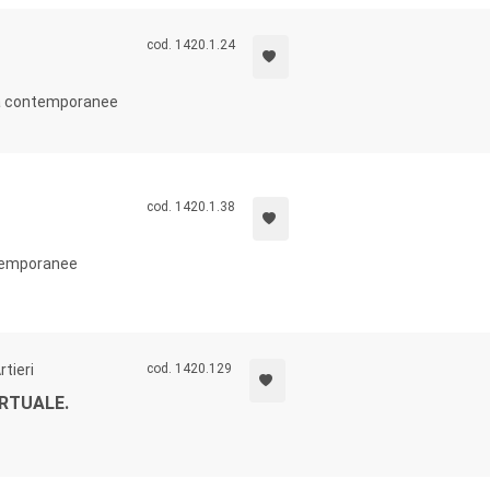
cod. 1420.1.24
età contemporanee
cod. 1420.1.38
ntemporanee
rtieri
cod. 1420.129
IRTUALE.