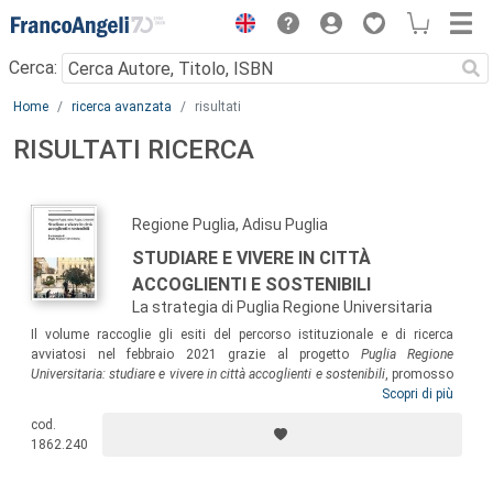
Menu
Cerca:
Main content
Home
ricerca avanzata
risultati
RISULTATI RICERCA
Regione Puglia, Adisu Puglia
STUDIARE E VIVERE IN CITTÀ
ACCOGLIENTI E SOSTENIBILI
La strategia di Puglia Regione Universitaria
Il volume raccoglie gli esiti del percorso istituzionale e di ricerca
avviatosi nel febbraio 2021 grazie al progetto
Puglia Regione
Universitaria: studiare e vivere in città accoglienti e sostenibili
, promosso
dalla Regione Puglia e dall’Adisu Puglia, sotto il coordinamento
Scopri di più
scientifico di urban@it. Il libro presenta il progetto nelle varie
cod.
dimensioni, riconoscendone il merito di aver dato vita a una rete
1862.240
territoriale per l’interscambio delle conoscenze e allo sviluppo di
progettualità condivise, per garantire a chi sceglie di studiare in Puglia