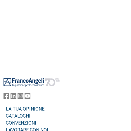
un pieno diritto di cittadinanza, quale aspetto imprescindibile del
Diritto allo Studio.
Footer
LA TUA OPINIONE
CATALOGHI
CONVENZIONI
LAVORARE CON NOI