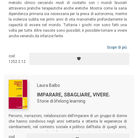
metodo clinico cercando
modi di contatto
con i mondi bruciati
attraverso pratiche terapeutiche anche eretiche. Mostra come la sana
dipendenza primaria sia necessaria per la presa di autonomia, mentre
la violenza subita nei primi anni di vita manomette profondamente la
capacità di essere nel mondo. Tuttavia i giochi non sono fatti una
volta per tutte. Altre nascite sono possibili; è possibile tornare a vivere
anche venendo da infanzie ferite.
Scopri di più
cod.
1252.2.12
Laura Balbo
IMPARARE, SBAGLIARE, VIVERE.
Storie di lifelong learning
Percorsi, narrazioni, rielaborazioni dell’imparare di un gruppo di donne
che hanno condiviso negli anni settanta e ottanta le esperienze di
cambiamenti, nel contesto sociale e politico dell’Italia di quegli anni,
nel proprio vivere, e nella definizione di sé. Ciascuna ha inteso a suo
cod.