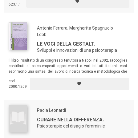
modo come utilizzare questa chiave di lettura; e come rileggere la
623.1.1
propria esperienza.
Antonio Ferrara, Margherita Spagnuolo
Lobb
LE VOCI DELLA GESTALT.
Sviluppi e innovazioni di una psicoterapia
Il libro, risultato di un congresso tenutosi a Napoli nel 2002, raccoglie i
contributi di psicoterapeuti appartenenti a vari istituti italiani: essi
esprimono una sintesi del lavoro di ricerca teorica e metodologica che
le scuole italiane, con percorsi autonomi, hanno sviluppato nel campo
cod.
della Gestalt.
2000.1209
Paola Leonardi
CURARE NELLA DIFFERENZA.
Psicoterapie del disagio femminile