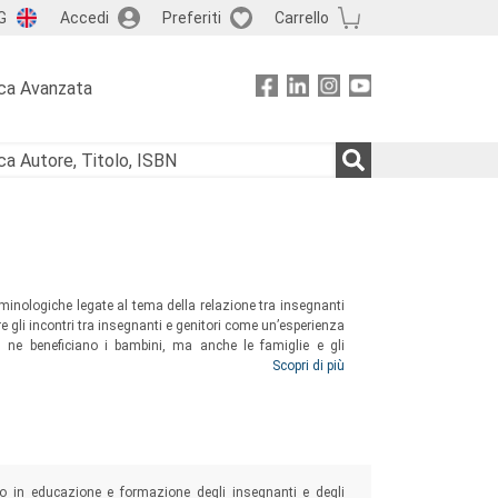
G
Accedi
Preferiti
Carrello
ca Avanzata
rminologiche legate al tema della relazione tra insegnanti
ere gli incontri tra insegnanti e genitori come un’esperienza
 ne beneficiano i bambini, ma anche le famiglie e gli
i, insegnanti/educatori, ma anche per tutti coloro che si
Scopri di più
mpo in educazione e formazione degli insegnanti e degli