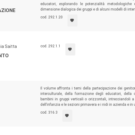
educatori, esplorando le potenzialità metodologiche de
dimensione dialogica dei gruppi e di alcuni modelli di interv
AZIONE
cod. 292.1.20
ia Saitta
cod. 292.1.1
NTO
Il volume affronta i temi della partecipazione dei genitor
interculturale, della formazione degli educatori, della
bambini in gruppi verticali o orizzontali, intrecciandoli 
dell’infanzia e le sezioni primavera e i nidi in azienda e in 
cod. 316.3