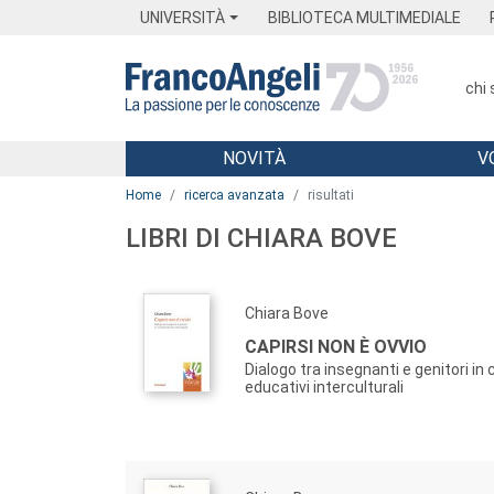
Menu
Main content
Footer
Menu
UNIVERSITÀ
BIBLIOTECA MULTIMEDIALE
chi
NOVITÀ
V
Main content
Home
ricerca avanzata
risultati
LIBRI DI CHIARA BOVE
Chiara Bove
CAPIRSI NON È OVVIO
Dialogo tra insegnanti e genitori in
educativi interculturali