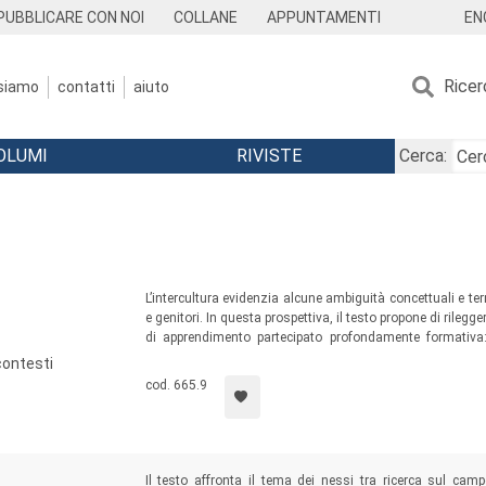
EN
PUBBLICARE CON NOI
COLLANE
APPUNTAMENTI
Ricer
 siamo
contatti
aiuto
OLUMI
RIVISTE
Cerca:
L’intercultura evidenzia alcune ambiguità concettuali e te
e genitori. In questa prospettiva, il testo propone di rilegg
di apprendimento partecipato profondamente formativa:
educatori. Un testo per studenti universitari, ricercator
 contesti
occupano di infanzia e di pedagogia della famiglia.
cod. 665.9
Il testo affronta il tema dei nessi tra ricerca sul ca