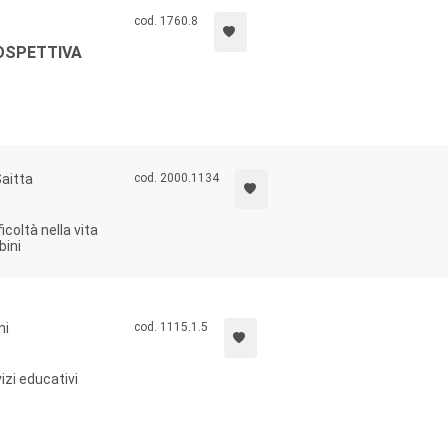
cod. 1760.8
ROSPETTIVA
Saitta
cod. 2000.1134
icoltà nella vita
bini
ni
cod. 1115.1.5
izi educativi