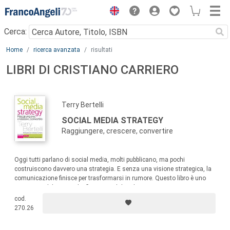
Menu
Cerca:
Main content
Home
ricerca avanzata
risultati
LIBRI DI CRISTIANO CARRIERO
Terry Bertelli
SOCIAL MEDIA STRATEGY
Raggiungere, crescere, convertire
Oggi tutti parlano di social media, molti pubblicano, ma pochi
costruiscono davvero una strategia. E senza una visione strategica, la
comunicazione finisce per trasformarsi in rumore. Questo libro è uno
strumento di lavoro e di riflessione, dal taglio pratico ma non
semplicistico, per professionisti del marketing, social media manager,
cod.
consulenti e formatori e per chi vuole utilizzare i social in modo
270.26
professionale e strategico.