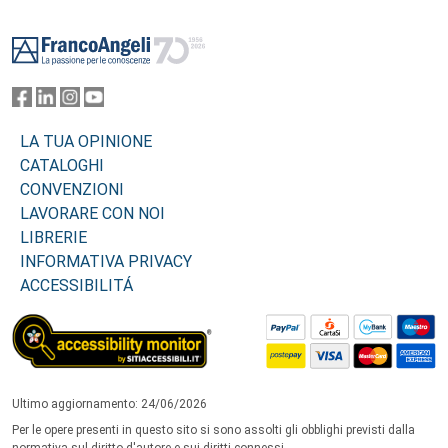
Footer
LA TUA OPINIONE
CATALOGHI
CONVENZIONI
LAVORARE CON NOI
LIBRERIE
INFORMATIVA PRIVACY
ACCESSIBILITÁ
Ultimo aggiornamento: 24/06/2026
Per le opere presenti in questo sito si sono assolti gli obblighi previsti dalla
normativa sul diritto d'autore e sui diritti connessi.