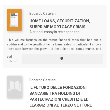
Edoardo Catelani
HOME LOANS, SECURITIZATION,
SUBPRIME MORTGAGE CRISIS.
A critical essay in retrospection
This volume focuses on the recent financial crisis that has put a
sudden end to the growth of home loans sales. In particular it shows
interaction between the growth of the Italian real estate market and
that of home loans before the crisis, followed by the slump in real
cod.
estate and the reduction of home loans granted, in the wake of the
365.851
financial tsunami.
Edoardo Catelani
IL FUTURO DELLE FONDAZIONI
BANCARIE TRA HOLDING DI
PARTECIPAZIONI CREDITIZIE ED
ELARGIZIONI AL TERZO SETTORE