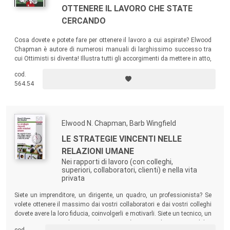
OTTENERE IL LAVORO CHE STATE
CERCANDO
Cosa dovete e potete fare per ottenere il lavoro a cui aspirate? Elwood
Chapman è autore di numerosi manuali di larghissimo successo tra
cui Ottimisti si diventa! Illustra tutti gli accorgimenti da mettere in atto,
le cose da fare, gli errori e le ingenuità da evitare per ottenere il lavoro
cod.
che desiderate in cui potrete realizzarvi.
564.54
Elwood N. Chapman, Barb Wingfield
LE STRATEGIE VINCENTI NELLE
RELAZIONI UMANE
Nei rapporti di lavoro (con colleghi,
superiori, collaboratori, clienti) e nella vita
privata
Siete un imprenditore, un dirigente, un quadro, un professionista? Se
volete ottenere il massimo dai vostri collaboratori e dai vostri colleghi
dovete avere la loro fiducia, coinvolgerli e motivarli. Siete un tecnico, un
impiegato, un venditore? Anche per voi è essenziale sapere stabilire
cod.