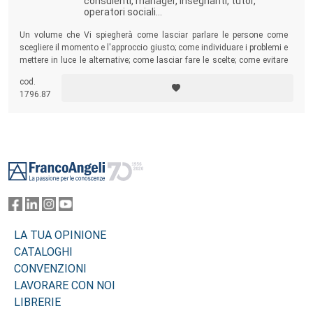
consulenti, manager, insegnanti, tutor,
operatori sociali...
Un volume che Vi spiegherà come lasciar parlare le persone come
scegliere il momento e l'approccio giusto; come individuare i problemi e
mettere in luce le alternative; come lasciar fare le scelte; come evitare
gli errori più frequenti; come consigliare con entusiasmo e con stile...e
cod.
molto altro ancora.
1796.87
Footer
LA TUA OPINIONE
CATALOGHI
CONVENZIONI
LAVORARE CON NOI
LIBRERIE