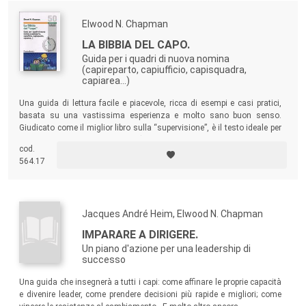
Elwood N. Chapman
LA BIBBIA DEL CAPO.
Guida per i quadri di nuova nomina
(capireparto, capiufficio, capisquadra,
capiarea...)
Una guida di lettura facile e piacevole, ricca di esempi e casi pratici,
basata su una vastissima esperienza e molto sano buon senso.
Giudicato come il miglior libro sulla “supervisione”, è il testo ideale per
tutti i quadri di nuova nomina (o che desiderino perfezionare la loro
cod.
esperienza).
564.17
Jacques André Heim, Elwood N. Chapman
IMPARARE A DIRIGERE.
Un piano d'azione per una leadership di
successo
Una guida che insegnerà a tutti i capi: come affinare le proprie capacità
e divenire leader, come prendere decisioni più rapide e migliori; come