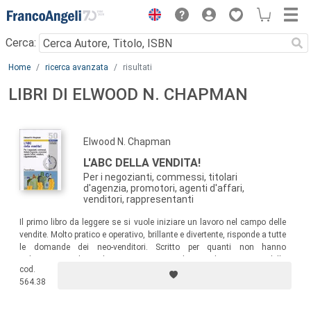
Menu
Cerca:
Main content
Home
ricerca avanzata
risultati
LIBRI DI ELWOOD N. CHAPMAN
Elwood N. Chapman
L'ABC DELLA VENDITA!
Per i negozianti, commessi, titolari
d'agenzia, promotori, agenti d'affari,
venditori, rappresentanti
Il primo libro da leggere se si vuole iniziare un lavoro nel campo delle
vendite. Molto pratico e operativo, brillante e divertente, risponde a tutte
le domande dei neo-venditori. Scritto per quanti non hanno
un’esperienza di vendita, insegna in modo semplice i segreti della
cod.
vendita di successo.
564.38