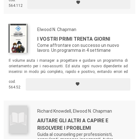
buone relazioni con superiori e colleghi per affermarvi e fare carriera.
564.112
Elwood N. Chapman
I VOSTRI PRIMI TRENTA GIORNI
Come affrontare con successo un nuovo
lavoro. Un programma in 4 settimane
Il volume aiuta i manager a progettare e guidare un programma di
orientamento per i neo-assunti. Ed aiuta ogni nuovo dipendente ad
inserirsi in modo più completo, rapido e positivo, evitando errori ed
insuccessi.
cod.
564.52
Richard Knowdell, Elwood N. Chapman
AIUTARE GLI ALTRI A CAPIRE E
RISOLVERE I PROBLEMI
Guida al counseling per professionisti,