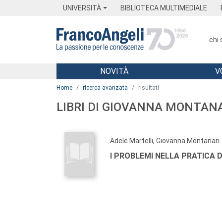
Menu
Main content
Footer
Menu
UNIVERSITÀ
BIBLIOTECA MULTIMEDIALE
chi
NOVITÀ
V
Main content
Home
ricerca avanzata
risultati
LIBRI DI GIOVANNA MONTAN
Adele Martelli, Giovanna Montanari
I PROBLEMI NELLA PRATICA 