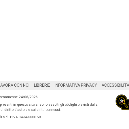
LAVORA CON NOI
LIBRERIE
INFORMATIVA PRIVACY
ACCESSIBILIT
iornamento: 24/06/2026
 presenti in questo sito si sono assolti gli obblighi previsti dalla
l diritto d'autore e sui diritti connessi.
i s.r.l. P.IVA 04949880159