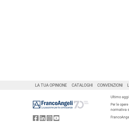
Footer
LA TUA OPINIONE
CATALOGHI
CONVENZIONI
Ultimo agg
Per le opere
normativa su
FrancoAngel