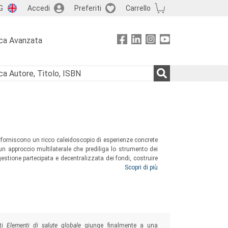
G
Accedi
Preferiti
Carrello
ca Avanzata
che forniscono un ricco caleidoscopio di esperienze concrete
e un approccio multilaterale che prediliga lo strumento dei
 gestione partecipata e decentralizzata dei fondi, costruire
culture
e consolidare le capacità locali…
Scopri di più
nti
Elementi di salute globale
giunge finalmente a una