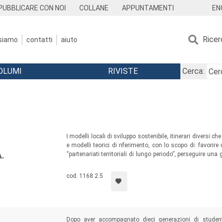
EN
PUBBLICARE CON NOI
COLLANE
APPUNTAMENTI
Ricer
 siamo
contatti
aiuto
OLUMI
RIVISTE
Cerca:
I modelli locali di sviluppo sostenibile, itinerari diversi 
e modelli teorici di riferimento, con lo scopo di: favorir
“partenariati territoriali di lungo periodo”, perseguire una
.
reti territoriali di comunicazione per promuovere l’
heritage 
cod. 1168.2.5
Dopo aver accompagnato dieci generazioni di stude