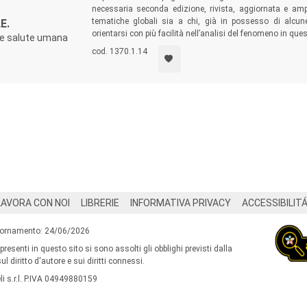
necessaria seconda edizione, rivista, aggiornata e ampli
tematiche globali sia a chi, già in possesso di alcune
E.
orientarsi con più facilità nell’analisi del fenomeno in ques
e e salute umana
cod. 1370.1.14
LAVORA CON NOI
LIBRERIE
INFORMATIVA PRIVACY
ACCESSIBILIT
iornamento: 24/06/2026
 presenti in questo sito si sono assolti gli obblighi previsti dalla
l diritto d'autore e sui diritti connessi.
i s.r.l. P.IVA 04949880159