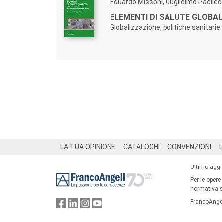
Eduardo Missoni, Guglielmo Pacileo
ELEMENTI DI SALUTE GLOBAL
Globalizzazione, politiche sanitari
Footer
LA TUA OPINIONE
CATALOGHI
CONVENZIONI
Ultimo agg
Per le opere
normativa su
FrancoAngel