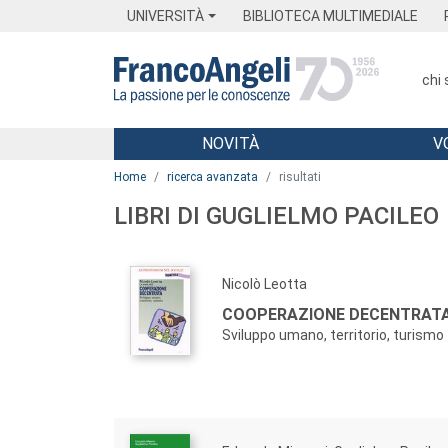
Menu
Main content
Footer
Menu
UNIVERSITÀ
BIBLIOTECA MULTIMEDIALE
chi
NOVITÀ
V
Main content
Home
ricerca avanzata
risultati
LIBRI DI GUGLIELMO PACILEO
Nicolò Leotta
COOPERAZIONE DECENTRATA
Sviluppo umano, territorio, turismo