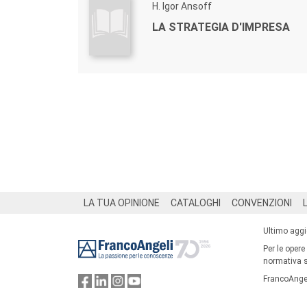
H. Igor Ansoff
LA STRATEGIA D'IMPRESA
Footer
LA TUA OPINIONE
CATALOGHI
CONVENZIONI
Ultimo agg
Per le opere
normativa su
FrancoAngel