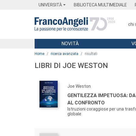
Menu
Main content
Footer
Menu
UNIVERSITÀ
BIBLIOTECA MULTIMEDIALE
chi
NOVITÀ
V
Main content
Home
ricerca avanzata
risultati
LIBRI DI JOE WESTON
Joe Weston
GENTILEZZA IMPETUOSA: DA
AL CONFRONTO
Istruzioni coraggiose per una tras
globale