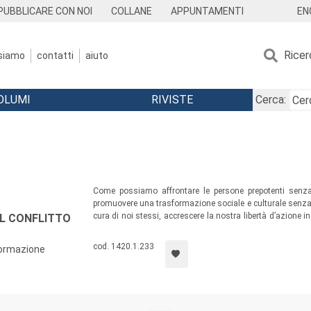
EN
PUBBLICARE CON NOI
COLLANE
APPUNTAMENTI
Ricer
 siamo
contatti
aiuto
OLUMI
RIVISTE
Cerca:
Come possiamo affrontare le persone prepotenti sen
promuovere una trasformazione sociale e culturale senza
cura di noi stessi, accrescere la nostra libertà d’azione in
L CONFLITTO
in cui sembra più difficile riuscirci? Questo libro traccia u
una storia nuova e dinamica, fondata sulla speranza.
cod. 1420.1.233
formazione