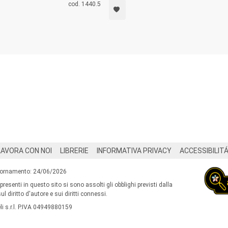
cod. 1440.5
LAVORA CON NOI
LIBRERIE
INFORMATIVA PRIVACY
ACCESSIBILIT
iornamento: 24/06/2026
 presenti in questo sito si sono assolti gli obblighi previsti dalla
l diritto d'autore e sui diritti connessi.
i s.r.l. P.IVA 04949880159