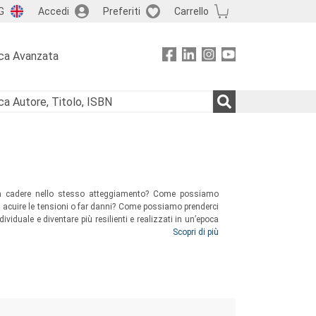
G
Accedi
Preferiti
Carrello
ca Avanzata
za cadere nello stesso atteggiamento? Come possiamo
 acuire le tensioni o far danni? Come possiamo prenderci
dividuale e diventare più resilienti e realizzati in un’epoca
n percorso in vari step finalizzato a dirigere l’umanità verso
Scopri di più