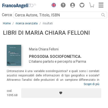
Menu
Cerca:
Main content
Home
ricerca avanzata
risultati
LIBRI DI MARIA CHIARA FELLONI
Maria Chiara Felloni
PROSODIA SOCIOFONETICA.
L'italiano parlato e percepito a Parma
L’intonazione è una variabile sociolinguistica? e quali sono i correlati
acustici responsabili delle informazioni di tipo geografico e sociale?
Attraverso l’analisi delle produzioni di un campione differenziato in
base a diverse dimensioni di variazione, il volume propone la
Scopri di più
descrizione del continuum geoprosodico di alcune varietà dell’Emilia
cod.
Romagna, e mostra come l’intonazione regionale dell’italiano possa
1095.68
costituire una marca identitaria e un indicatore sociale nella comunità
linguistica di Parma.