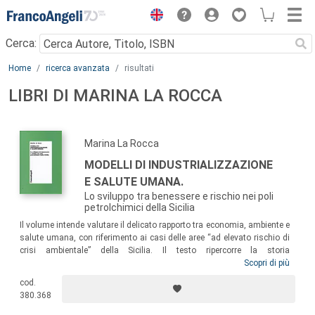
Menu
Cerca:
Main content
Home
ricerca avanzata
risultati
LIBRI DI MARINA LA ROCCA
Marina La Rocca
MODELLI DI INDUSTRIALIZZAZIONE
E SALUTE UMANA.
Lo sviluppo tra benessere e rischio nei poli
petrolchimici della Sicilia
Il volume intende valutare il delicato rapporto tra economia, ambiente e
salute umana, con riferimento ai casi delle aree “ad elevato rischio di
crisi ambientale” della Sicilia. Il testo ripercorre la storia
dell’industrializzazione dei tre poli petrolchimici della regione,
Scopri di più
discutendo la “sostenibilità” delle scelte di governo del territorio, e
cod.
analizza il nesso tra “modello di industrializzazione” e salute umana,
380.368
valutando le evidenze epidemiologiche disponibili e proponendo
disegni d’indagine alternativi.