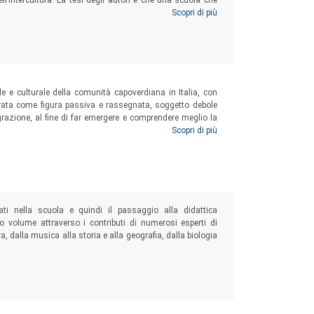
 dell’intercultura. La tesi degli autori è che una scuola che
turale e impegnata a promuovere i diritti umani, non possa
Scopri di più
inanza perché ha inoppugnabili ragioni per farlo. La più
si traduce in convivenza civile.
le e culturale della comunità capoverdiana in Italia, con
igrata come figura passiva e rassegnata, soggetto debole
grazione, al fine di far emergere e comprendere meglio la
vissuti e le esperienze ad essi connessi.
Scopri di più
nati nella scuola e quindi il passaggio alla didattica
to volume attraverso i contributi di numerosi esperti di
ra, dalla musica alla storia e alla geografia, dalla biologia