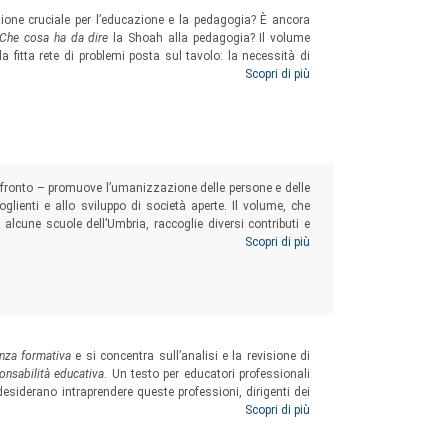
one cruciale per l’educazione e la pedagogia? È ancora
Che cosa ha da dire
la Shoah alla pedagogia? Il volume
la fitta rete di problemi posta sul tavolo: la necessità di
no e dell’umanizzazione; lo sviluppo della resilienza e
Scopri di più
e e, dunque, la
resistenza
come
lectio
da aprire al presente
nfronto – promuove l’umanizzazione delle persone e delle
glienti e allo sviluppo di società aperte. Il volume, che
alcune scuole dell’Umbria, raccoglie diversi contributi e
 coniugare la riflessione scientifica sull’educazione
Scopri di più
coglienza.
enza formativa
e si concentra sull’analisi e la revisione di
nsabilità educativa
. Un testo per educatori professionali
desiderano intraprendere queste professioni, dirigenti dei
itolo, operano nei contesti educativi per il sociale, dunque
Scopri di più
 della mediazione fortemente contrassegnati dal fenomeno