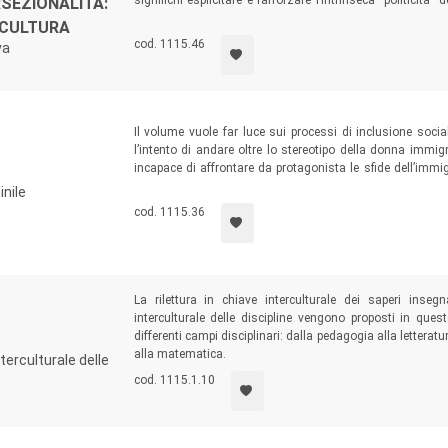
significhi esplicitare e rafforzare l’intrinseca “politicità”
SEZIONALITÀ:
voglia essere inclusiva, laica (non ideologica), intercul
RCULTURA
restare indifferente rispetto alla riforma della cittad
cod. 1115.46
va
impellente è quella che lega cittadinanza e Costituzione e 
Il volume vuole far luce sui processi di inclusione socia
l’intento di andare oltre lo stereotipo della donna imm
incapace di affrontare da protagonista le sfide dell’immi
ricchezza dei
percorsi di integrazione, senza trascurare i 
inile
cod. 1115.36
La rilettura in chiave interculturale dei saperi inseg
interculturale delle discipline vengono proposti in ques
differenti campi disciplinari: dalla pedagogia alla letteratu
alla matematica.
terculturale delle
cod. 1115.1.10