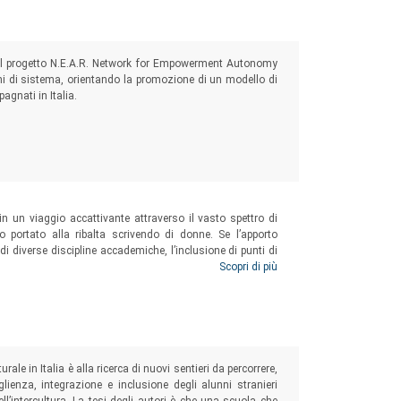
 del progetto N.E.A.R. Network for Empowerment Autonomy
ni di sistema, orientando la promozione di un modello di
agnati in Italia.
n un viaggio accattivante attraverso il vasto spettro di
 portato alla ribalta scrivendo di donne. Se l’apporto
 diverse discipline accademiche, l’inclusione di punti di
e voci delle protagoniste dei saggi e illumina le varie
Scopri di più
tura non è legata al genere e che anche gli uomini hanno un
e donne.
ale in Italia è alla ricerca di nuovi sentieri da percorrere,
ienza, integrazione e inclusione degli alunni stranieri