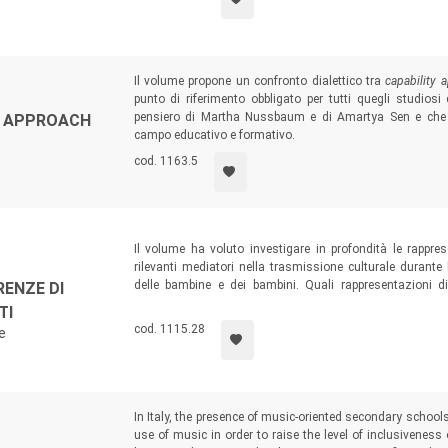
Il volume propone un confronto dialettico tra
capability 
punto di riferimento obbligato per tutti quegli studios
pensiero di Martha Nussbaum e di Amartya Sen e che so
TY APPROACH
campo educativo e formativo.
cod. 1163.5
Il volume ha voluto investigare in profondità le rappresen
rilevanti mediatori nella trasmissione culturale durante
delle bambine e dei bambini. Quali rappresentazioni di
RENZE DI
veicolano gli albi illustrati? E quali pratiche possono e
TI
lettura critica di immagini stereotipate e discriminanti?
cod. 1115.28
e
In Italy, the presence of music-oriented secondary school
use of music in order to raise the level of inclusiveness o