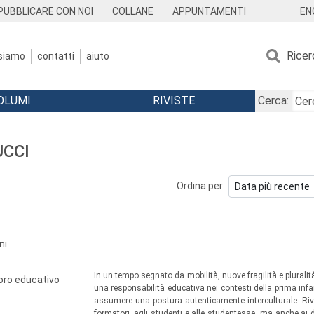
EN
PUBBLICARE CON NOI
COLLANE
APPUNTAMENTI
Ricer
 siamo
contatti
aiuto
OLUMI
RIVISTE
Cerca:
UCCI
Ordina per
ni
In un tempo segnato da mobilità, nuove fragilità e plurali
avoro educativo
una responsabilità educativa nei contesti della prima in
assumere una postura autenticamente interculturale. Rivo
formatori, agli studenti e alle studentesse, ma anche ai dec