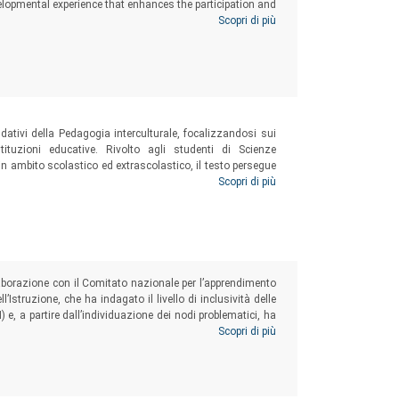
velopmental experience that enhances the participation and
 needs and makes the entire community more welcoming.
Scopri di più
dativi della Pedagogia interculturale, focalizzandosi sui
stituzioni educative. Rivolto agli studenti di Scienze
 in ambito scolastico ed extrascolastico, il testo persegue
diseguaglianze educative e lo sviluppo delle competenze
Scopri di più
che mediante compiti di (auto)riflessione e sezioni di
ollaborazione con il Comitato nazionale per l’apprendimento
l’Istruzione, che ha indagato il livello di inclusività delle
e, a partire dall’individuazione dei nodi problematici, ha
ioramento condivise anche con il mondo della scuola.
Scopri di più