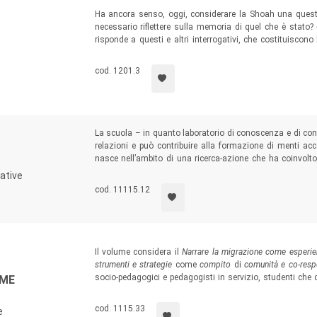
Ha ancora senso, oggi, considerare la Shoah una questi
necessario riflettere sulla memoria di quel che è stato?
risponde a questi e altri interrogativi, che costituiscono 
riformare l’educazione nella ricerca profonda dell’uma
l’educazione in situazioni estreme; il coraggio dell’educar
cod. 1201.3
e al futuro.
La scuola – in quanto laboratorio di conoscenza e di co
relazioni e può contribuire alla formazione di menti acco
nasce nell’ambito di una ricerca-azione che ha coinvolto 
propone un duplice sguardo – teorico e pratico – per
cative
interculturale nella scuola, secondo la prospettiva dell’ac
cod. 11115.12
Il volume considera il
Narrare la migrazione come esperi
strumenti e strategie
come
compito
di
comunità e co-respo
socio-pedagogici e pedagogisti in servizio, studenti che 
OME
servizi, nonché insegnanti e professionisti che, a diverso t
anche nei servizi culturali e lavorativi, psicologici e
cod. 1115.33
e
migratorio.