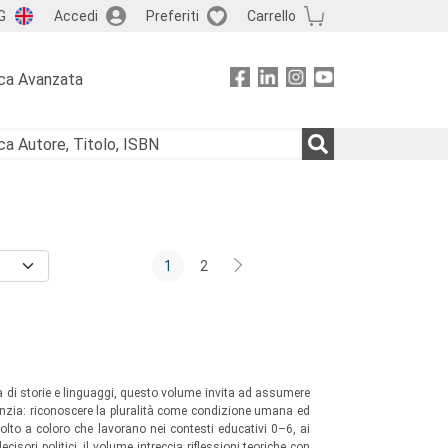
G
Accedi
Preferiti
Carrello
ca Avanzata
1
2
tà di storie e linguaggi, questo volume invita ad assumere
fanzia: riconoscere la pluralità come condizione umana ed
lto a coloro che lavorano nei contesti educativi 0–6, ai
isori politici, il volume intreccia riflessioni teoriche con