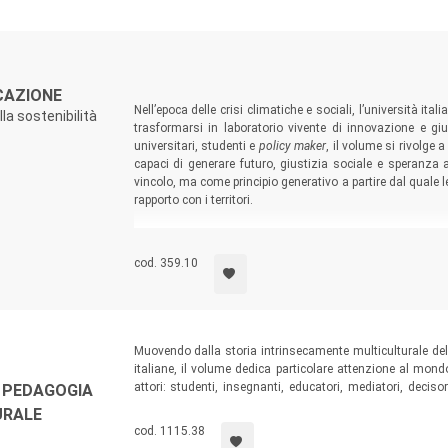
UCAZIONE
Nell’epoca delle crisi climatiche e sociali, l’università i
la sostenibilità
trasformarsi in laboratorio vivente di innovazione e gius
universitari, studenti e
policy maker
, il volume si rivolge 
capaci di generare futuro, giustizia sociale e speranza 
vincolo, ma come principio generativo a partire dal quale l
rapporto con i territori.
cod. 359.10
Muovendo dalla storia intrinsecamente multiculturale del 
italiane, il volume dedica particolare attenzione al mond
attori: studenti, insegnanti, educatori, mediatori, deciso
 PEDAGOGIA
rivestono un ruolo decisivo per mettere in discussione
URALE
educativo e formativo italiano. Per incidere in profondità
cod. 1115.38
interculturale deve andare oltre la scuola e permeare tutti i