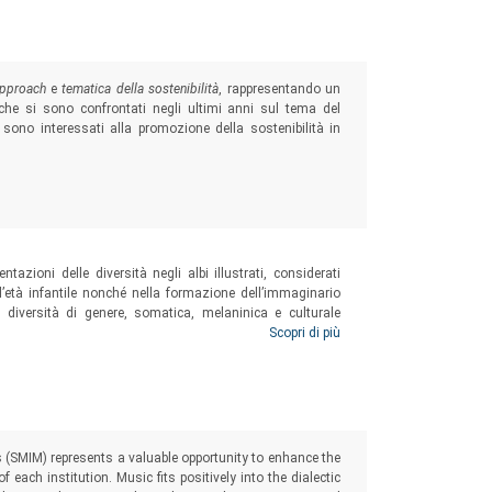
approach
e
tematica della sostenibilità
, rappresentando un
i che si sono confrontati negli ultimi anni sul tema del
no interessati alla promozione della sostenibilità in
tazioni delle diversità negli albi illustrati, considerati
 l’età infantile nonché nella formazione dell’immaginario
 diversità di genere, somatica, melaninica e culturale
ssere messe in atto in ambito educativo per stimolare una
Scopri di più
s (SMIM) represents a valuable opportunity to enhance the
f each institution. Music fits positively into the dialectic