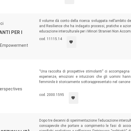
Il volume dà conto della ricerca sviluppata nell’ambito
ci
and Resilience che ha indagato processi, pratiche e azio
educazione interculturale per i Minori Stranieri Non Accomp
NTI PER I
cod. 11115.14
for Empowerment
“Una raccolta di prospettive stimolanti” ci accompagna i
esperienze, emozioni e intuizioni che gli uomini hanno
femminile è storicamente sottorappresentato nel canone di
vista maschili apre un dialogo prezioso che amplifica l
perspectives
sfaccettature del loro lavoro per ricordare che la lettera
cod. 2000.1595
ruolo cruciale da svolgere nel sostenere le narrazioni dell
Dopo tre decenni di sperimentazione l’educazione intercultur
consapevole che portare a compimento le fasi di accogl