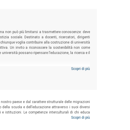
taliana non può più limitarsi a trasmettere conoscenze: deve
tizia sociale. Destinato a docenti, ricercatori, dirigenti
a chiunque voglia contribuire alla costruzione di università
attiva. Un invito a riconoscere la sostenibilità non come
e università possano ripensare l’educazione, la ricerca e il
Scopri di più
nostro paese e dal carattere strutturale delle migrazioni
o della scuola e dell’educazione attraverso i suoi diversi
ri e istituzioni. Le competenze interculturali di chi educa
 il paradigma etnocentrico che caratterizza il sistema
Scopri di più
 sui processi sociali, tuttavia, la prospettiva pedagogica
 contesti socio-educativi.