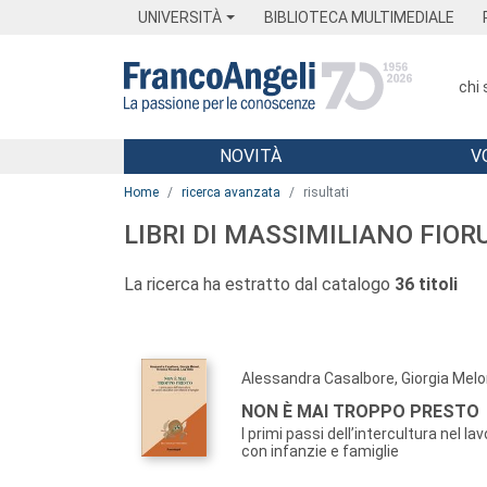
Menu
Main content
Footer
Menu
UNIVERSITÀ
BIBLIOTECA MULTIMEDIALE
chi
NOVITÀ
V
Main content
Home
ricerca avanzata
risultati
LIBRI DI MASSIMILIANO FIOR
La ricerca ha estratto dal catalogo
36 titoli
Alessandra Casalbore, Giorgia Melo
NON È MAI TROPPO PRESTO
I primi passi dell’intercultura nel l
con infanzie e famiglie