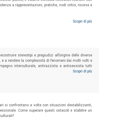
denza a rappresentazioni, pratiche, nodi critici, risorse e
Scopri di più
ostruire stereotipi e pregiudizi all’origine delle diverse
e, e a rendere la complessità di fenomeni dai molti volti e
mpegno interculturale, antirazzista e antisessista tutti
 contesti scolastici ed educativi, nella società civile nel
Scopri di più
ari si confrontano a volte con situazioni destabilizzanti,
ofessionale. Come superare questi ostacoli e stabilire un
culturali?