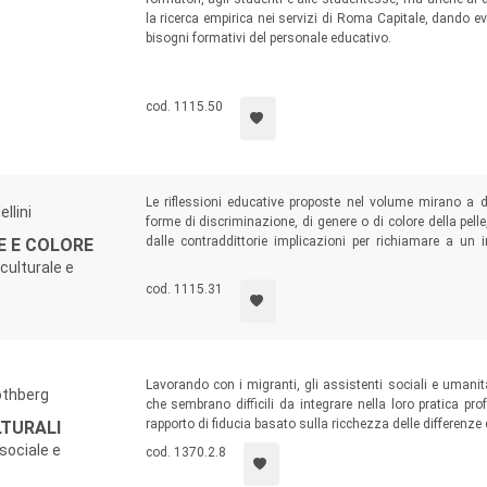
la ricerca empirica nei servizi di Roma Capitale, dando evi
bisogni formativi del personale educativo.
cod. 1115.50
Le riflessioni educative proposte nel volume mirano a dec
llini
forme di discriminazione, di genere o di colore della pell
dalle contraddittorie implicazioni per richiamare a un i
E E COLORE
coloro che sono impegnati nella produzione del sapere, nei
rculturale e
suo insieme.
cod. 1115.31
Lavorando con i migranti, gli assistenti sociali e umanit
othberg
che sembrano difficili da integrare nella loro pratica pr
rapporto di fiducia basato sulla ricchezza delle differenze 
LTURALI
sociale e
cod. 1370.2.8