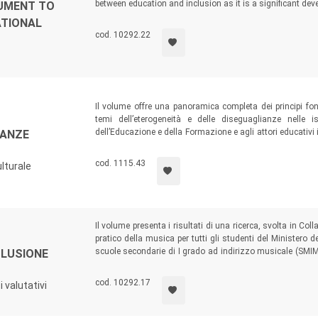
between education and inclusion as it is a significant de
RUMENT TO
learning of pupils with all types of special educational
ATIONAL
cod. 10292.22
Il volume offre una panoramica completa dei principi fon
temi dell’eterogeneità e delle diseguaglianze nelle i
dell’Educazione e della Formazione e agli attori educativi
IANZE
l’obiettivo di stimolare una riflessione critica sulle 
interculturali necessarie per l’apertura verso
l’altro
, an
cod. 1115.43
lturale
approfondimento della terminologia settoriale.
Premio Siped 2023
Il volume presenta i risultati di una ricerca, svolta in C
pratico della musica per tutti gli studenti del Ministero del
scuole secondarie di I grado ad indirizzo musicale (SMIM) 
CLUSIONE
elaborato una serie di azioni didattico-valutative di migl
cod. 10292.17
i valutativi