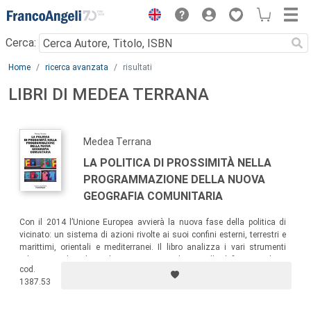
Menu
Cerca:
Main content
Home
ricerca avanzata
risultati
LIBRI DI MEDEA TERRANA
Medea Terrana
LA POLITICA DI PROSSIMITÀ NELLA
PROGRAMMAZIONE DELLA NUOVA
GEOGRAFIA COMUNITARIA
Con il 2014 l’Unione Europea avvierà la nuova fase della politica di
vicinato: un sistema di azioni rivolte ai suoi confini esterni, terrestri e
marittimi, orientali e mediterranei. Il libro analizza i vari strumenti
adottati per la politica di vicinato e contribuisce alla definizione di un
cod.
nuovo modello di sviluppo che prende spunto dalla metodologia
1387.53
LEADER.