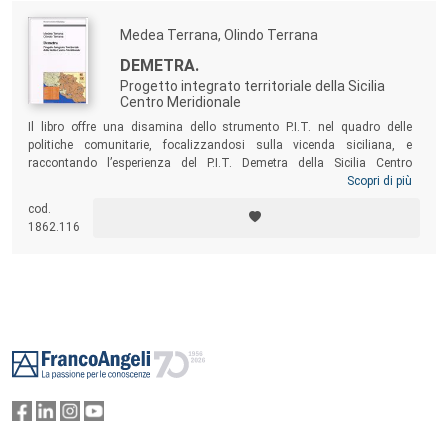
Medea Terrana, Olindo Terrana
DEMETRA.
Progetto integrato territoriale della Sicilia
Centro Meridionale
Il libro offre una disamina dello strumento P.I.T. nel quadro delle
politiche comunitarie, focalizzandosi sulla vicenda siciliana, e
raccontando l’esperienza del P.I.T. Demetra della Sicilia Centro
Meridionale, che ha permesso di realizzare l’idea del circuito dei
Scopri di più
castelli e dei parchi minerari integrato alla valorizzazione turistica e
cod.
dei prodotti agroalimentari di qualità, in un territorio della provincia di
1862.116
Agrigento fortemente connotato da limiti allo sviluppo ma anche da
forti potenzialità di crescita.
Footer