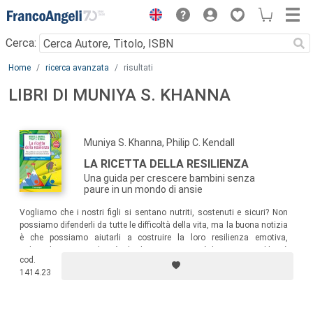
Menu
Cerca:
Main content
Home
ricerca avanzata
risultati
LIBRI DI MUNIYA S. KHANNA
Muniya S. Khanna, Philip C. Kendall
LA RICETTA DELLA RESILIENZA
Una guida per crescere bambini senza
paure in un mondo di ansie
Vogliamo che i nostri figli si sentano nutriti, sostenuti e sicuri? Non
possiamo difenderli da tutte le difficoltà della vita, ma la buona notizia
è che possiamo aiutarli a costruire la loro resilienza emotiva,
indipendentemente da ciò che la vita presenterà loro. Questo libro è
cod.
un’ottima guida in questo difficile compito.
1414.23