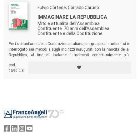
Fulvio Cortese, Corrado Caruso
IMMAGINARE LA REPUBBLICA
Mito e attualità dell'Assemblea
Costituente. 70 anni dell'Assemblea
Costituente e della Costituzione
Per i settant’anni della Costituzione italiana, un gruppo di studiosi si è
interrogato sui metodi e sugli indirizzi inaugurati con la nascita della
Repubblica, al fine di isolarne i momenti concettualmente più
significativi e i perduranti insegnamenti. L’analisi intreccia il ricordo dei
cod.
lavori dell’Assemblea Costituente a un ragionamento plurale sulle
1590.2.3
ricadute odierne delle riflessioni svolte in quella sede.
Footer