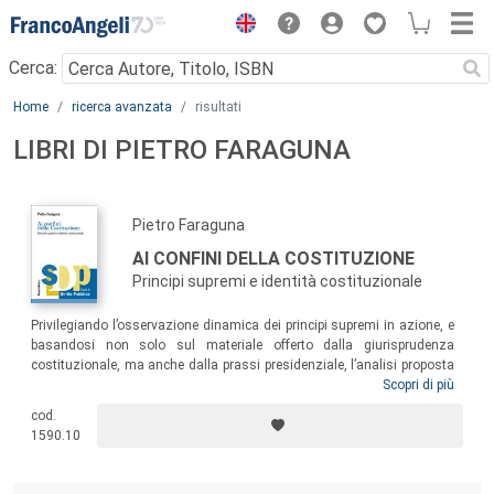
Menu
Cerca:
Main content
Home
ricerca avanzata
risultati
LIBRI DI PIETRO FARAGUNA
Pietro Faraguna
AI CONFINI DELLA COSTITUZIONE
Principi supremi e identità costituzionale
Privilegiando l’osservazione dinamica dei principi supremi in azione, e
basandosi non solo sul materiale offerto dalla giurisprudenza
costituzionale, ma anche dalla prassi presidenziale, l’analisi proposta
ha recuperato una dimensione teorica della nozione di “principio
Scopri di più
supremo”, valutandone la tenuta nelle dinamiche del bilanciamento tra
cod.
principi e collocandola infine nel cuore delle dottrine del
1590.10
costituzionalismo, classicamente inteso come limite giuridico al
potere.