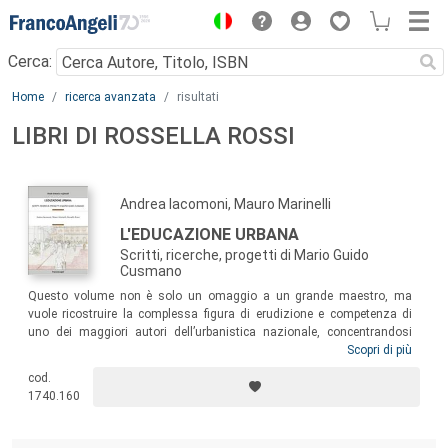
Menu
Cerca:
Main content
Home
ricerca avanzata
risultati
LIBRI DI ROSSELLA ROSSI
Andrea Iacomoni, Mauro Marinelli
L'EDUCAZIONE URBANA
Scritti, ricerche, progetti di Mario Guido
Cusmano
Questo volume non è solo un omaggio a un grande maestro, ma
vuole ricostruire la complessa figura di erudizione e competenza di
uno dei maggiori autori dell’urbanistica nazionale, concentrandosi
sulla necessità di comporre un itinerario teorico e applicativo, ma
Scopri di più
soprattutto di pensieri e insegnamenti, sui rapporti tra architettura e
cod.
urbanistica. Il testo vuole portare alla luce una testimonianza
1740.160
articolata di vita, pensieri, ricerche e opere, che ci rivelano una grande
passione per la città e una costanza nella ricerca del bene collettivo.