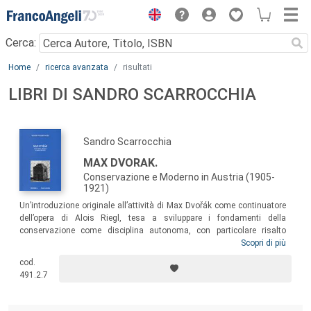
Menu
Cerca:
Main content
Home
ricerca avanzata
risultati
LIBRI DI SANDRO SCARROCCHIA
Sandro Scarrocchia
MAX DVORAK.
Conservazione e Moderno in Austria (1905-
1921)
Un’introduzione originale all’attività di Max Dvořák come continuatore
dell’opera di Alois Riegl, tesa a sviluppare i fondamenti della
conservazione come disciplina autonoma, con particolare risalto
all’aspetto didattico e pedagogico dell’attività di tutela. Il testo presenta
Scopri di più
e discute per la prima volta i due cicli di Lezioni universitarie tenute da
cod.
Dvořák nel 1906 e 1910, che possono considerarsi prime forme in
491.2.7
assoluto di didattica della tutela.