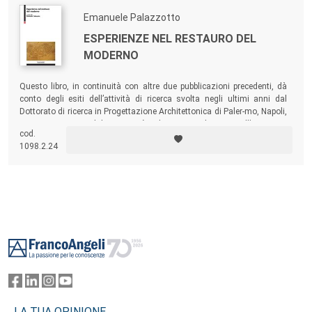
Emanuele Palazzotto
ESPERIENZE NEL RESTAURO DEL
MODERNO
Questo libro, in continuità con altre due pubblicazioni precedenti, dà
conto degli esiti dell’attività di ricerca svolta negli ultimi anni dal
Dottorato di ricerca in Progettazione Architettonica di Paler-mo, Napoli,
Parma e Reggio Calabria, attività indirizzata a chiarire quell’equivoco,
cod.
diffuso in gran parte del mondo accademico italiano, secondo cui il
1098.2.24
“restauro” appare come un sinonimo di “conservazione”.
Footer
LA TUA OPINIONE