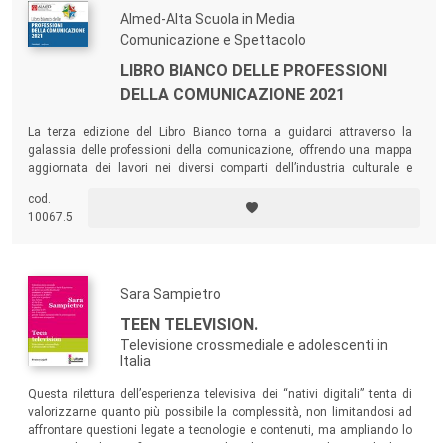
Almed-Alta Scuola in Media
Comunicazione e Spettacolo
LIBRO BIANCO DELLE PROFESSIONI
DELLA COMUNICAZIONE 2021
La terza edizione del Libro Bianco torna a guidarci attraverso la
galassia delle professioni della comunicazione, offrendo una mappa
aggiornata dei lavori nei diversi comparti dell’industria culturale e
comunicativa: cinema, televisione, radio, musica, media digitali e
cod.
cultura. Una ricognizione a 360° con testimonianze e affondi sui
10067.5
cambiamenti introdotti dalla crisi sanitaria e sulle professioni
emergenti.
Sara Sampietro
TEEN TELEVISION.
Televisione crossmediale e adolescenti in
Italia
Questa rilettura dell’esperienza televisiva dei “nativi digitali” tenta di
valorizzarne quanto più possibile la complessità, non limitandosi ad
affrontare questioni legate a tecnologie e contenuti, ma ampliando lo