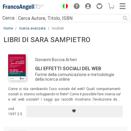
Menu
Cerca:
Main content
Home
ricerca avanzata
risultati
LIBRI DI SARA SAMPIETRO
Giovanni Boccia Artieri
GLI EFFETTI SOCIALI DEL WEB
Forme della comunicazione e metodologie
della ricerca online
Come ci sta cambiando l’uso sociale del web? Quali comportamenti
sociali si stanno sviluppando in Rete? Come è possibile fare ricerca
sul
e
nel
web sociale? I saggi qui raccolti mostrano l’evoluzione delle
pratiche sociali mediali nell’epoca di blog e siti di social network.
cod.
1097.2.5