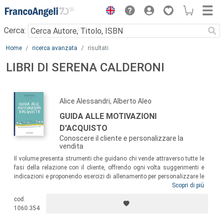
Menu
Cerca:
Main content
Home
ricerca avanzata
risultati
LIBRI DI SERENA CALDERONI
Alice Alessandri, Alberto Aleo
GUIDA ALLE MOTIVAZIONI
D'ACQUISTO
Conoscere il cliente e personalizzare la
vendita
Il volume presenta strumenti che guidano chi vende attraverso tutte le
fasi della relazione con il cliente, offrendo ogni volta suggerimenti e
indicazioni e proponendo esercizi di allenamento per personalizzare le
proprie tecniche. Il testo si rivolge anche ai clienti, con lo scopo di
Scopri di più
aiutarli a conoscere, liberare e controllare il loro “potere di acquirenti”,
cod.
così da massimizzare il valore ricevuto in ogni fase dell’esperienza di
1060.354
scelta, consumo e uso.