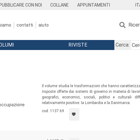
IT
PUBBLICARE CON NOI
COLLANE
APPUNTAMENTI
Rice
 siamo
contatti
aiuto
OLUMI
RIVISTE
Cerca:
Il volume studia le trasformazioni che hanno caratterizzat
risposte offerte dai sistemi di governo in materia di lavo
geografici, economici, sociali, politici e culturali 
relativamente positive: la Lombardia e la Danimarca.
l'occupazione
cod. 1137.69