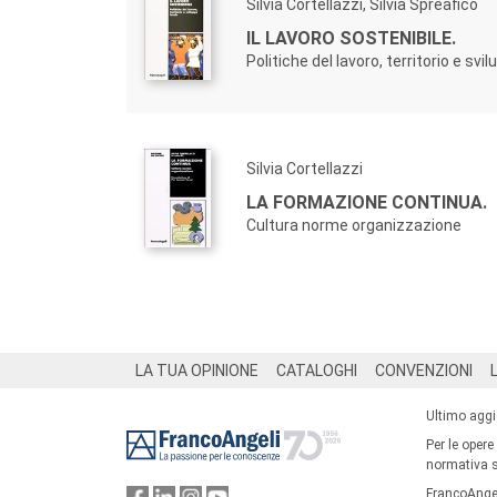
Silvia Cortellazzi, Silvia Spreafico
IL LAVORO SOSTENIBILE.
Politiche del lavoro, territorio e svi
Silvia Cortellazzi
LA FORMAZIONE CONTINUA.
Cultura norme organizzazione
Footer
LA TUA OPINIONE
CATALOGHI
CONVENZIONI
Ultimo agg
Per le opere
normativa su
FrancoAngel