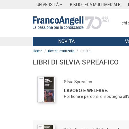
Menu
Main content
Footer
Menu
UNIVERSITÀ
BIBLIOTECA MULTIMEDIALE
chi
NOVITÀ
V
Main content
Home
ricerca avanzata
risultati
LIBRI DI SILVIA SPREAFICO
Silvia Spreafico
LAVORO E WELFARE.
Politiche e percorsi di sostegno al