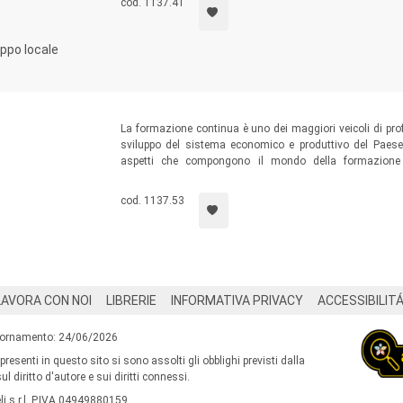
cod. 1137.41
luppo locale
La formazione continua è uno dei maggiori veicoli di prof
sviluppo del sistema economico e produttivo del Paese.
aspetti che compongono il mondo della formazione c
interprofessionali, la contrattazione, la valutazione, l
quanto viene fatto di significativo in Europa.
cod. 1137.53
LAVORA CON NOI
LIBRERIE
INFORMATIVA PRIVACY
ACCESSIBILIT
iornamento: 24/06/2026
 presenti in questo sito si sono assolti gli obblighi previsti dalla
l diritto d'autore e sui diritti connessi.
i s.r.l. P.IVA 04949880159