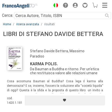
Menu
Cerca:
Main content
Home
ricerca avanzata
risultati
LIBRI DI STEFANO DAVIDE BETTERA
Stefano Davide Bettera, Massimo
Paradiso
KARMA POLIS.
Da Bauman a Buddha e ritorno. Per un'etica
che restituisca valore alle relazioni umane
Cosa accomuna Bauman al Buddha? Cosa lega il karma alla
democrazia? E se, insieme, fossero la soluzione alla “società liquida”
di oggi? Questa è la sfida e la proposta di questo libro: un invito a
ritrovare uno sguardo etico sulla realtà e a rivedere le dinamiche
cod.
politiche, economiche e sociali del mondo globalizzato attraverso la
1420.1.181
lente della filosofia di Siddharta Gautama, il Buddha.