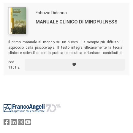
Fabrizio Didonna
MANUALE CLINICO DI MINDFULNESS
Il primo manuale al mondo su un nuovo – e sempre più diffuso –
approccio della psicoterapia. Il testo integra efficacemente la teoria
clinica e scientifica con la pratica terapeutica e riunisce i contributi di
alcuni tra i più importanti autori e ricercatori a livello internazionale nel
cod.
campo degli interventi basati sulla
mindfulness
.
1161.2
Footer