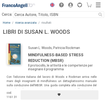
Menu
Cerca:
Main content
Home
ricerca avanzata
risultati
LIBRI DI SUSAN L. WOODS
Susan L. Woods, Patricia Rockman
MINDFULNESS-BASED STRESS
REDUCTION (MBSR)
Il protocollo, le attività e le competenze per
insegnare il programma
Con l’edizione italiana del lavoro di Woods e Rockman arriva nelle
mani degli insegnanti di mindfulness un dettagliatissimo manuale
sulla conduzione dell’MBSR. Una guida completa alla conduzione del
curriculum di 8 settimane per: diventare istruttori efficaci; rendere
cod.
l’inquiry una parte essenziale del percorso; rispondere ai bisogni del
1161.31
gruppo; trasmettere il cuore e l’essenza dell’MBSR.