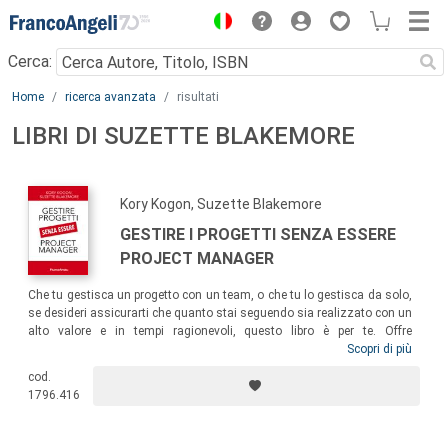
Menu
Cerca:
Main content
Home
ricerca avanzata
risultati
LIBRI DI SUZETTE BLAKEMORE
Kory Kogon, Suzette Blakemore
GESTIRE I PROGETTI SENZA ESSERE
PROJECT MANAGER
Che tu gestisca un progetto con un team, o che tu lo gestisca da solo,
se desideri assicurarti che quanto stai seguendo sia realizzato con un
alto valore e in tempi ragionevoli, questo libro è per te. Offre
approfondimenti pratici e reali per una gestione efficace dei progetti,
Scopri di più
guidandoti attraverso gli elementi essenziali del project management.
cod.
Senza essere un project manager, anche tu potrai eccellere nel
1796.416
coordinare o gestire progetti che implicano complessità, velocità di
esecuzione e necessità di misurazione del risultato.