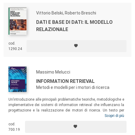
Vittorio Belski, Roberto Breschi
DATI E BASE DI DATI: IL MODELLO
RELAZIONALE
cod.
1290.24
Massimo Melucci
INFORMATION RETRIEVAL
Metodi e modelli per i motori di ricerca
Un’introduzione alle principali problematiche teoriche, metodologiche e
implementative dei sistemi di information retrieval che influenzano la
progettazione e la realizzazione dei motori di ricerca. Un testo per
studenti e ricercatori di information retrieval, basi di dati e sistemi
Scopri di più
informativi dei dipartimenti di ingegneria, informatica, economia e
cod.
statistica, ma anche per professionisti dell’informatica interessati agli
700.19
argomenti in qualità di utenti e progettisti di sistemi informativi.