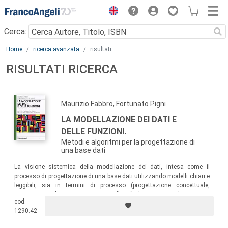
Menu
Cerca:
Main content
Home
ricerca avanzata
risultati
RISULTATI RICERCA
Maurizio Fabbro, Fortunato Pigni
LA MODELLAZIONE DEI DATI E
DELLE FUNZIONI.
Metodi e algoritmi per la progettazione di
una base dati
La visione sistemica della modellazione dei dati, intesa come il
processo di progettazione di una base dati utilizzando modelli chiari e
leggibili, sia in termini di processo (progettazione concettuale,
progettazione logica, progettazione fisica) che in termini di contenuti
cod.
(funzioni, dati). Un volume utile per il miglioramento delle proprie
1290.42
conoscenze informatiche nello sviluppo dei sistemi informativi.