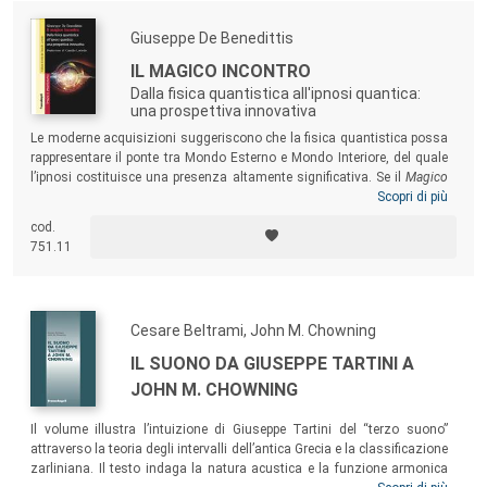
Giuseppe De Benedittis
IL MAGICO INCONTRO
Dalla fisica quantistica all'ipnosi quantica:
una prospettiva innovativa
Le moderne acquisizioni suggeriscono che la fisica quantistica possa
rappresentare il ponte tra Mondo Esterno e Mondo Interiore, del quale
l’ipnosi costituisce una presenza altamente significativa. Se il
Magico
Incontro
tra fisica quantistica ed ipnosi sarà dimostrato non solo
Scopri di più
come possibile ma inevitabile, si apriranno nuove e stupefacenti
cod.
prospettive sul cruciale problema mente/corpo. Alcuni esempi di
751.11
applicazioni cliniche e
scripts
di ipnosi simil-quantica completano
utilmente la trattazione del volume.
Cesare Beltrami, John M. Chowning
IL SUONO DA GIUSEPPE TARTINI A
JOHN M. CHOWNING
Il volume illustra l’intuizione di Giuseppe Tartini del “terzo suono”
attraverso la teoria degli intervalli dell’antica Grecia e la classificazione
zarliniana. Il testo indaga la natura acustica e la funzione armonica