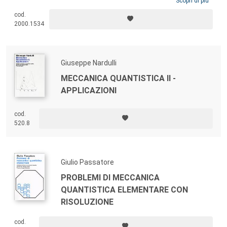
della scoperta del compositore istriano, collocandola all’interno del
Scopri di più
concetto di “vera essenza dell’armonia”, e individua conquiste e limiti
cod.
della teoria incentrata sui suoni di combinazione, oggi componente
2000.1534
essenziale della musica elettroacusica.
Giuseppe Nardulli
MECCANICA QUANTISTICA II -
APPLICAZIONI
cod.
520.8
Giulio Passatore
PROBLEMI DI MECCANICA
QUANTISTICA ELEMENTARE CON
RISOLUZIONE
cod.