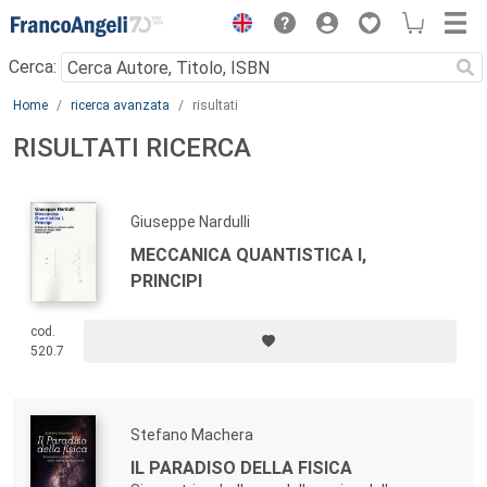
Menu
Cerca:
Main content
Home
ricerca avanzata
risultati
RISULTATI RICERCA
Giuseppe Nardulli
MECCANICA QUANTISTICA I,
PRINCIPI
cod.
520.7
Stefano Machera
IL PARADISO DELLA FISICA