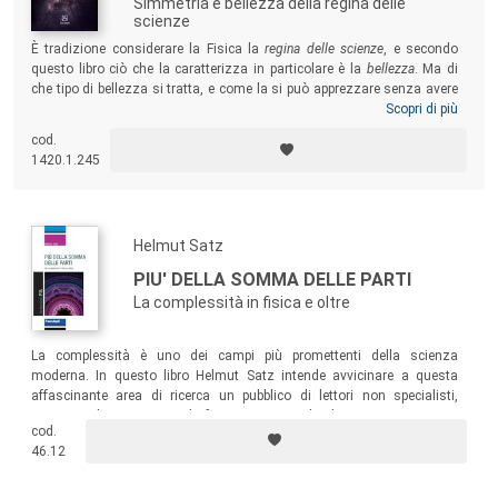
Simmetria e bellezza della regina delle
scienze
È tradizione considerare la Fisica la
regina delle scienze
, e secondo
questo libro ciò che la caratterizza in particolare è la
bellezza
. Ma di
che tipo di bellezza si tratta, e come la si può apprezzare senza avere
anni di studio specialistico alle spalle? Chi vorrà addentrarsi in queste
Scopri di più
pagine si troverà a intraprendere un singolare viaggio nell’affascinante
cod.
universo della Fisica, accostandosi nel modo più semplice possibile
1420.1.245
(ma non semplicistico) ad argomenti via via più avanzati, dalla
conservazione dell’energia ai frattali, dal bosone di Higgs alla
Relatività einsteiniana.
Helmut Satz
PIU' DELLA SOMMA DELLE PARTI
La complessità in fisica e oltre
La complessità è uno dei campi più promettenti della scienza
moderna. In questo libro Helmut Satz intende avvicinare a questa
affascinante area di ricerca un pubblico di lettori non specialisti,
esaminando una serie di fenomeni naturali che non si possono
cod.
descrivere in modo soddisfacente con la scienza tradizionale e
46.12
mostrando come essi siano il risultato di interazioni collettive di molti
enti.