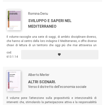
Romina Deriu
SVILUPPO E SAPERI NEL
MEDITERRANEO
Il volume raccoglie una serie di saggi, di ambito disciplinare diverso,
che hanno al centro della loro indagine il Mediterraneo, e offre diverse
chiavi di lettura di un territorio che oggi più che mai attraversa un
momento di grave difficoltà, lasciando emergere una dimensione
cod.
mediterranea composita, talora frastagliata e confliggente, in cui
613.1.14
trovano coesistenza similitudini e specificità.
Alberto Merler
ALTRI SCENARI.
Verso il distretto dell'economia sociale
Il volume pone l’attenzione sulla propositività e intenzionalità di
interventi che, stimolando la partecipazione attiva e la responsabilità