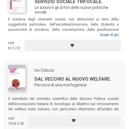
SERVIZIO SOCIALE TRIFOCALE.
Le azioni e gli attori delle nuove politiche
sociali
Il sistema degli interventi sociali, con attenzione ai temi della
soggettività particolare, dell’autodeterminazione, della titolarità e
assunzione di iniziativa, della concertazione, della pianificazione
territoriale... In particolare il testo prende in considerazione il possibile
Scopri di più
nuovo rapporto, trifocale per il servizio sociale, intessuto tra la
cod.
persona, il contesto di relazioni comunitarie che implica il territorio, il
613.2.8
sistema dei servizi in un contesto di significativi e radicali
cambiamenti istituzionali.
Ivo Colozzi
DAL VECCHIO AL NUOVO WELFARE.
Percorsi di una morfogenesi
Il contributo del comitato scientifico della Sezione Politica sociale
dell’Associazione Italiana di Sociologia al dibattito sul rinnovamento
del welfare state italiano, con particolare riferimento all’ambito dei
servizi e degli interventi sociali territoriali.
cod.
1534.2.36