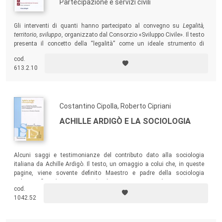
Partecipazione e servizi civili
Gli interventi di quanti hanno partecipato al convegno su
Legalità,
territorio, sviluppo
, organizzato dal Consorzio «Sviluppo Civile». Il testo
presenta il concetto della “legalità” come un ideale strumento di
orientamento etico per le azioni della pubblica amministrazione e della
cod.
sua dirigenza.
613.2.10
Costantino Cipolla, Roberto Cipriani
ACHILLE ARDIGÒ E LA SOCIOLOGIA
Alcuni saggi e testimonianze del contributo dato alla sociologia
italiana da Achille Ardigò. Il testo, un omaggio a colui che, in queste
pagine, viene sovente definito Maestro e padre della sociologia
italiana, riflette la prospettiva pluralistica e i tanti temi di ricerca teorica
cod.
ed empirica che Achille Ardigò ha affrontato nella sua lunga carriera di
1042.52
studioso, impegnato tanto nella vita accademica, quanto nella vita
civile e politica.