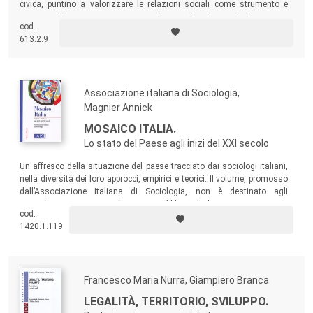
civica, puntino a valorizzare le relazioni sociali come strumento e
oggetto del processo economico. Il capitale relazionale diviene un
cod.
fattore cruciale nello sviluppo di una visione di scenari possibili in cui il
613.2.9
territorio è concepito come “distretto dell’economia sociale”.
Associazione italiana di Sociologia,
Magnier Annick
MOSAICO ITALIA.
Lo stato del Paese agli inizi del XXI secolo
Un affresco della situazione del paese tracciato dai sociologi italiani,
nella diversità dei loro approcci, empirici e teorici. Il volume, promosso
dall’Associazione Italiana di Sociologia, non è destinato agli
specialisti ma a un più vasto pubblico di lettori interessati a
cod.
comprendere la contemporaneità.
1420.1.119
Francesco Maria Nurra, Giampiero Branca
LEGALITÀ, TERRITORIO, SVILUPPO.