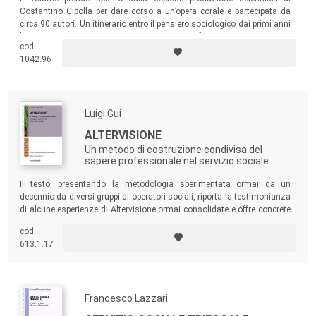
Costantino Cipolla per dare corso a un’opera corale e partecipata da
circa 90 autori. Un itinerario entro il pensiero sociologico dai primi anni
’70 ai nostri giorni con tre generazioni a confronto, per osservare in
cod.
modo attento la realtà sociale.
1042.96
Luigi Gui
ALTERVISIONE
Un metodo di costruzione condivisa del
sapere professionale nel servizio sociale
Il testo, presentando la metodologia sperimentata ormai da un
decennio da diversi gruppi di operatori sociali, riporta la testimonianza
di alcune esperienze di Altervisione ormai consolidate e offre concrete
indicazioni operative. Un manuale utile sia nei precorsi formativi
cod.
(universitari e di formazione professionale permanente) sia come
613.1.17
supporto operativo per i professionisti che intendano praticare
l’Altervisione.
Francesco Lazzari