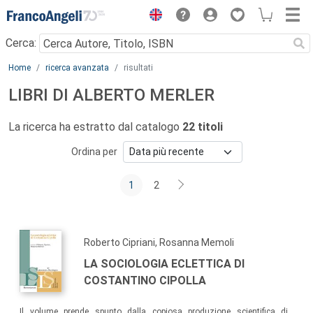
Menu
Cerca:
Main content
Home
ricerca avanzata
risultati
LIBRI DI ALBERTO MERLER
La ricerca ha estratto dal catalogo
22 titoli
Ordina per
1
2
Roberto Cipriani, Rosanna Memoli
LA SOCIOLOGIA ECLETTICA DI
COSTANTINO CIPOLLA
Il volume prende spunto dalla copiosa produzione scientifica di