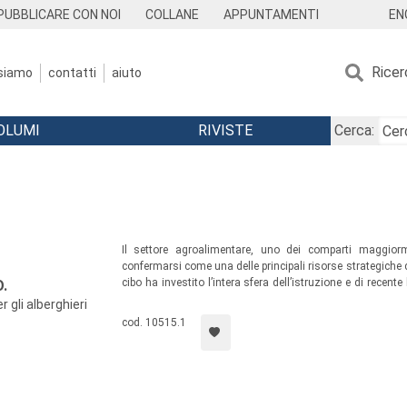
EN
PUBBLICARE CON NOI
COLLANE
APPUNTAMENTI
Ricer
 siamo
contatti
aiuto
OLUMI
RIVISTE
Cerca:
Il settore agroalimentare, uno dei comparti maggior
confermarsi come una delle principali risorse strategiche d
cibo ha investito l’intera sfera dell’istruzione e di recent
.
primi corsi di laurea improntati ad una nuova visione de
 gli alberghieri
Napoli. Collocandosi entro la trasformazione in corso, il 
cod. 10515.1
conseguiti al termine della prima fase del progetto Ambient