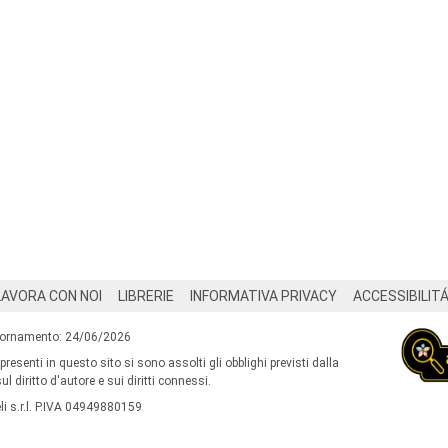
LAVORA CON NOI
LIBRERIE
INFORMATIVA PRIVACY
ACCESSIBILIT
iornamento: 24/06/2026
 presenti in questo sito si sono assolti gli obblighi previsti dalla
l diritto d'autore e sui diritti connessi.
i s.r.l. P.IVA 04949880159