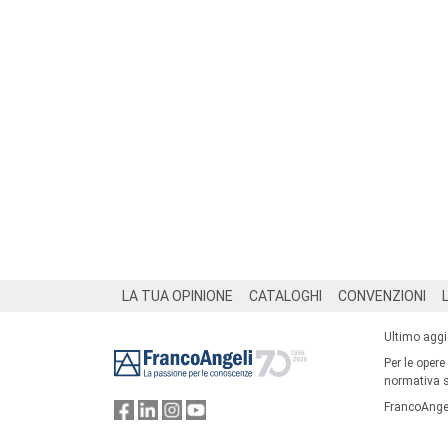
Footer
LA TUA OPINIONE
CATALOGHI
CONVENZIONI
Ultimo agg
Per le opere
normativa su
FrancoAngel