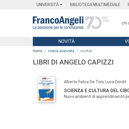
Menu
Main content
Footer
Menu
UNIVERSITÀ
BIBLIOTECA MULTIMEDIALE
chi
NOVITÀ
V
Main content
Home
ricerca avanzata
risultati
LIBRI DI ANGELO CAPIZZI
Alberto Felice De Toni, Luca Dordit
SCIENZA E CULTURA DEL CIBO
Nuovi ambienti di apprendimento per