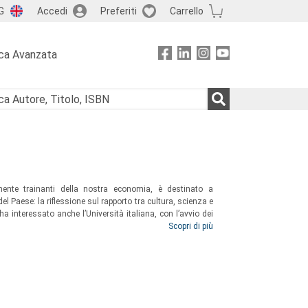
G
Accedi
Preferiti
Carrello
ca Avanzata
mente trainanti della nostra economia, è destinato a
el Paese: la riflessione sul rapporto tra cultura, scienza e
e ha interessato anche l’Università italiana, con l’avvio dei
ll’alimentazione, da Pollenzo, agli atenei di Udine e di
Scopri di più
volume intende portare a sintesi e valorizzare i risultati
i di apprendimento per gli Alberghieri (AAA).