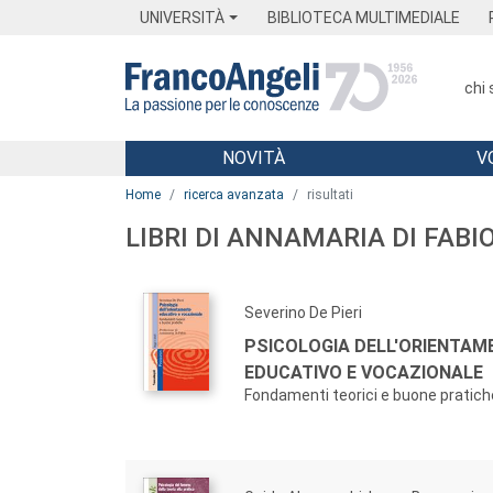
Menu
Main content
Footer
Menu
UNIVERSITÀ
BIBLIOTECA MULTIMEDIALE
chi
NOVITÀ
V
Main content
Home
ricerca avanzata
risultati
LIBRI DI ANNAMARIA DI FABI
Severino De Pieri
PSICOLOGIA DELL'ORIENTA
EDUCATIVO E VOCAZIONALE
Fondamenti teorici e buone pratich