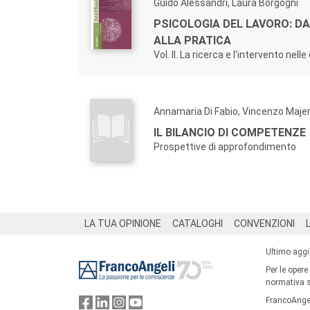
Guido Alessandri, Laura Borgogni
PSICOLOGIA DEL LAVORO: DA
ALLA PRATICA
Vol. II. La ricerca e l'intervento nell
Annamaria Di Fabio, Vincenzo Maje
IL BILANCIO DI COMPETENZE
Prospettive di approfondimento
Footer
LA TUA OPINIONE
CATALOGHI
CONVENZIONI
Ultimo agg
Per le opere
normativa su
FrancoAngel