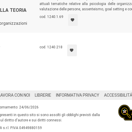
attuali tematiche relative alla psicologia delle organiz
valutazione delle persone, assenteismo, goal setting e co
LLA TEORIA
cod. 1240.1.69
e organizzazioni
r
cod. 1240.218
LAVORA CON NOI
LIBRERIE
INFORMATIVA PRIVACY
ACCESSIBILIT
iornamento: 24/06/2026
 presenti in questo sito si sono assolti gli obblighi previsti dalla
l diritto d'autore e sui diritti connessi.
i s.r.l. P.IVA 04949880159