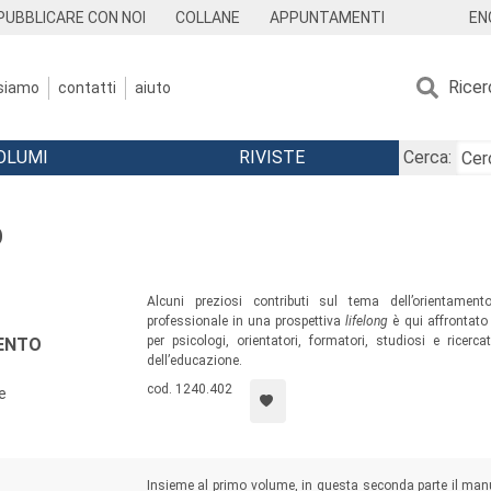
EN
PUBBLICARE CON NOI
COLLANE
APPUNTAMENTI
Ricer
 siamo
contatti
aiuto
OLUMI
RIVISTE
Cerca:
O
Alcuni preziosi contributi sul tema dell’orientament
professionale in una prospettiva
lifelong
è qui affrontato 
per psicologi, orientatori, formatori, studiosi e ricer
MENTO
dell’educazione.
cod. 1240.402
e
Insieme al primo volume, in questa seconda parte il manu